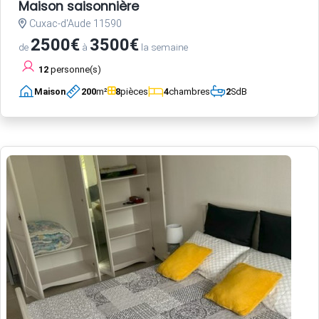
Maison saisonnière
Cuxac-d'Aude 11590
2500€
3500€
de
à
la semaine
12
personne(s)
Maison
200
m²
8
pièces
4
chambres
2
SdB