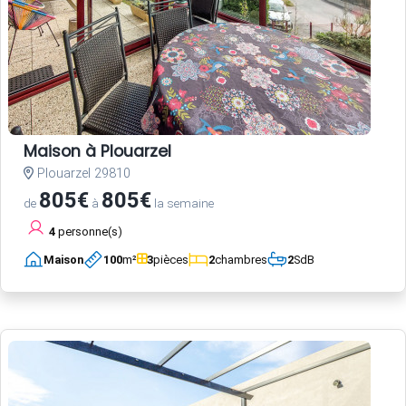
Maison à Plouarzel
Plouarzel 29810
805€
805€
de
à
la semaine
4
personne(s)
Maison
100
m²
3
pièces
2
chambres
2
SdB