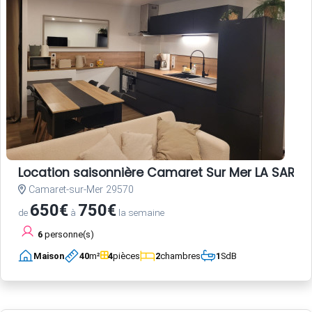
Location saisonnière Camaret Sur Mer LA SARDI
Camaret-sur-Mer 29570
650€
750€
de
à
la semaine
6
personne(s)
Maison
40
m²
4
pièces
2
chambres
1
SdB