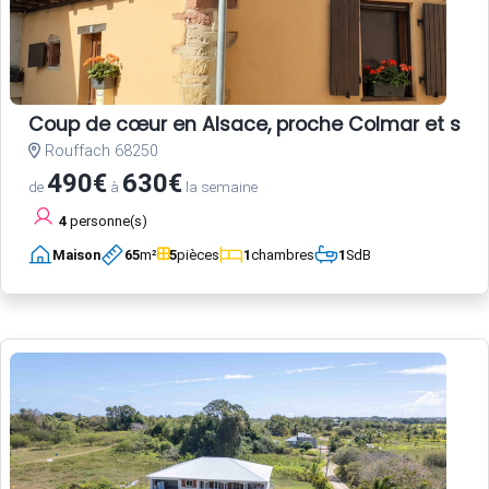
Coup de cœur en Alsace, proche Colmar et sur la
Rouffach 68250
490€
630€
de
à
la semaine
4
personne(s)
Maison
65
m²
5
pièces
1
chambres
1
SdB