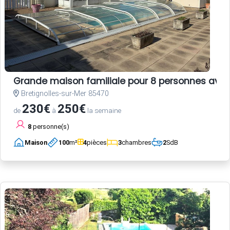
Grande maison familiale pour 8 personnes avec
Bretignolles-sur-Mer 85470
230€
250€
de
à
la semaine
8
personne(s)
Maison
100
m²
4
pièces
3
chambres
2
SdB