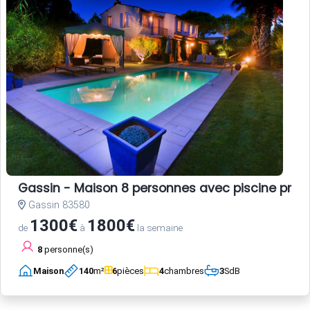
Gassin - Maison 8 personnes avec piscine privé
Gassin 83580
1300€
1800€
de
à
la semaine
8
personne(s)
Maison
140
m²
6
pièces
4
chambres
3
SdB