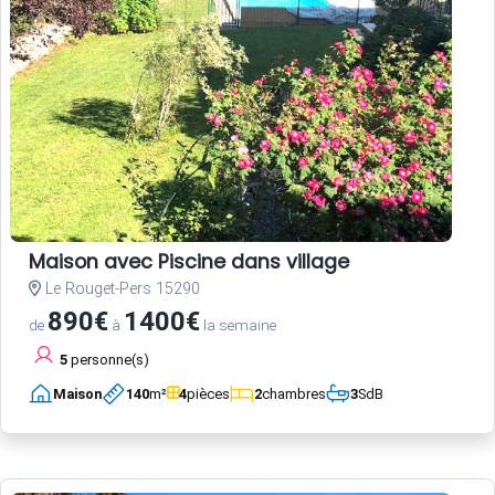
Maison avec Piscine dans village
Le Rouget-Pers 15290
890€
1400€
de
à
la semaine
5
personne(s)
Maison
140
m²
4
pièces
2
chambres
3
SdB