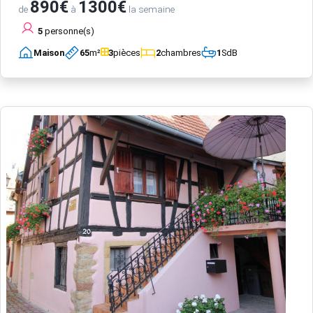
890€
1300€
de
à
la semaine
5
personne(s)
Maison
65
m²
3
pièces
2
chambres
1
SdB