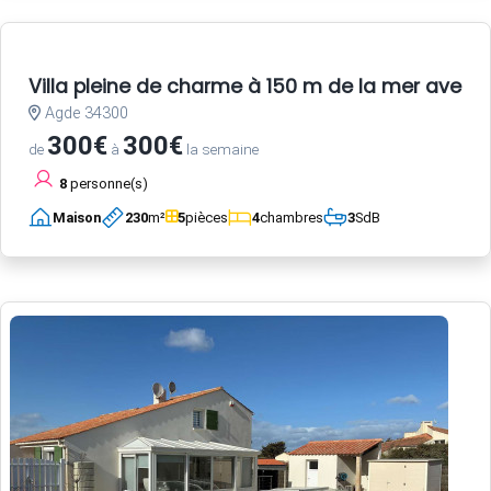
Villa pleine de charme à 150 m de la mer avec 
Agde 34300
300€
300€
de
à
la semaine
8
personne(s)
Maison
230
m²
5
pièces
4
chambres
3
SdB