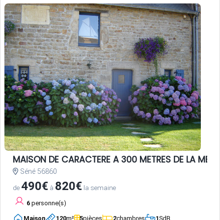
MAISON DE CARACTERE A 300 METRES DE LA MER
Séné 56860
490€
820€
de
à
la semaine
6
personne(s)
Maison
120
m²
5
pièces
2
chambres
1
SdB