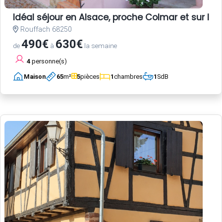
Idéal séjour en Alsace, proche Colmar et sur la r
Rouffach 68250
490€
630€
de
à
la semaine
4
personne(s)
Maison
65
m²
5
pièces
1
chambres
1
SdB