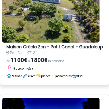
Maison Créole Zen - Petit Canal - Guadeloupe
Petit-Canal 97131
1100€
1800€
de
à
la semaine
8
personne(s)
Maison
256
m²
5
pièces
4
chambres
3
SdB