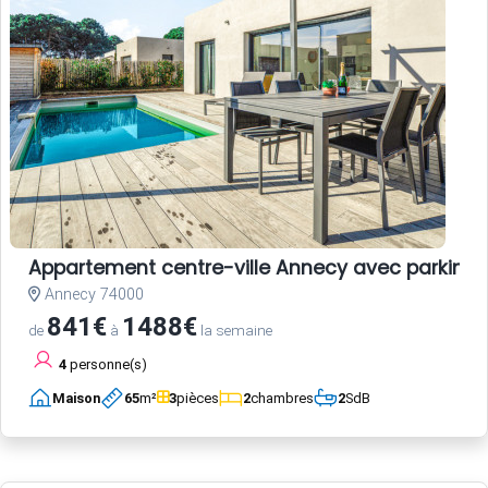
Appartement centre-ville Annecy avec parking e
Annecy 74000
841€
1488€
de
à
la semaine
4
personne(s)
Maison
65
m²
3
pièces
2
chambres
2
SdB