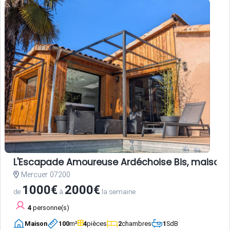
L'Escapade Amoureuse Ardéchoise Bis, maison d
Mercuer 07200
1000€
2000€
de
à
la semaine
4
personne(s)
Maison
100
m²
4
pièces
2
chambres
1
SdB