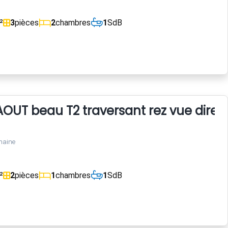
²
3
pièces
2
chambres
1
SdB
 AOUT beau T2 traversant rez vue direc
maine
²
2
pièces
1
chambres
1
SdB