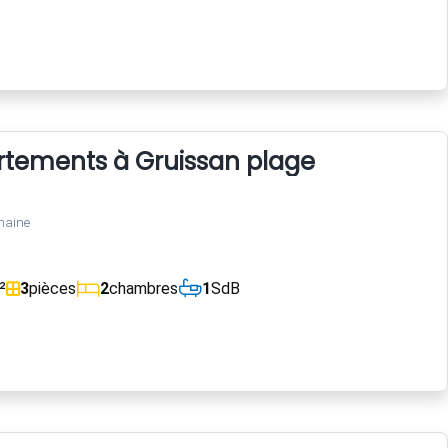
rtements à Gruissan plage
maine
²
3
pièces
2
chambres
1
SdB