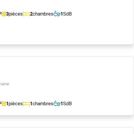
²
3
pièces
2
chambres
1
SdB
maine
²
1
pièces
1
chambres
1
SdB