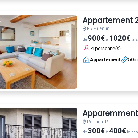
Appartement 2 
Nice 06000
900€
1020€
de
à
la 
4
personne(s)
Appartement
50
m
Apparemment
Portugal PT
300€
400€
de
à
la se