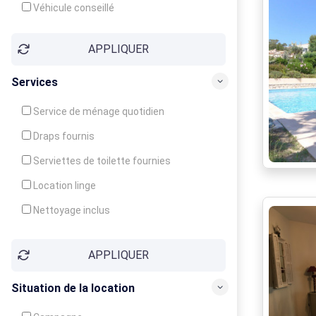
Véhicule conseillé
APPLIQUER
Services
Service de ménage quotidien
Draps fournis
Serviettes de toilette fournies
Location linge
Nettoyage inclus
Nettoyage en supplément
APPLIQUER
Garde d'enfants
Crèche
Situation de la location
Club enfants