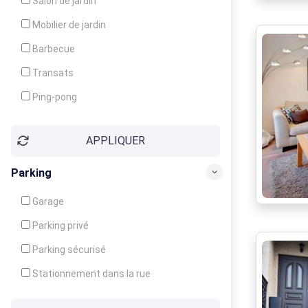
Salon de jardin
Local à ski
Mobilier de jardin
Climatisation
Barbecue
Ventilateur
Transats
Ping-pong
Baby-foot
APPLIQUER
Jeux d'enfants
Parking
Garage
Parking privé
Parking sécurisé
Stationnement dans la rue