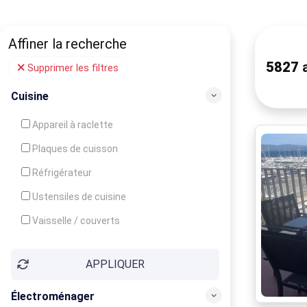
Affiner la recherche
5827
a
Supprimer les filtres
Cuisine
Appareil à raclette
Plaques de cuisson
Réfrigérateur
Ustensiles de cuisine
Vaisselle / couverts
Bouilloire
APPLIQUER
Cafetière
Congélateur
Électroménager