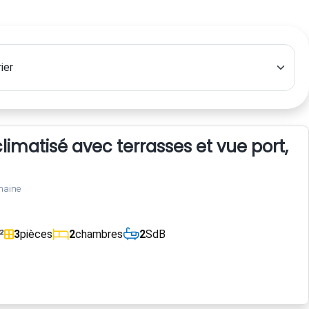
imatisé avec terrasses et vue port, 
maine
²
3
pièces
2
chambres
2
SdB