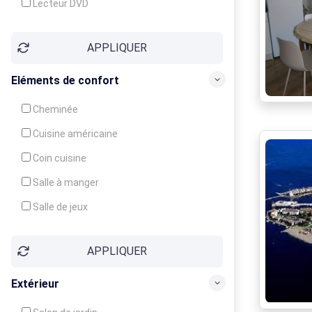
Lecteur DVD
Téléphone
APPLIQUER
Fax
Eléments de confort
Cheminée
Cuisine américaine
Coin cuisine
Salle à manger
Salle de jeux
Cour
APPLIQUER
Jardin
Balcon / Terrasse
Extérieur
Véranda