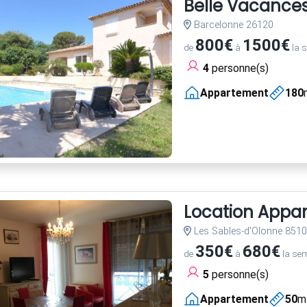
Belle Vacance
Barcelonne 26120
800€
1500€
de
à
la 
4
personne(s)
Appartement
180
Location Appa
Les Sables-d'Olonne 851
350€
680€
de
à
la se
5
personne(s)
Appartement
50
m