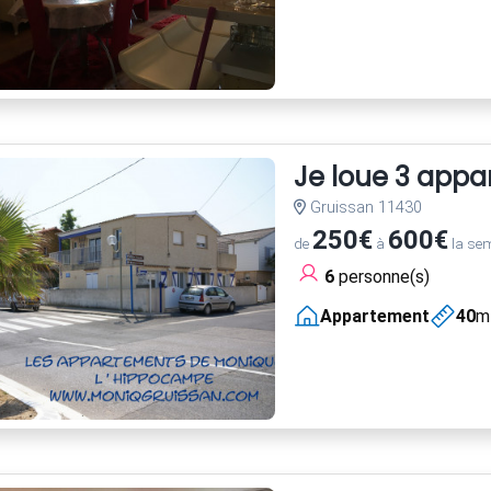
Je loue 3 appa
Gruissan 11430
250€
600€
de
à
la se
6
personne(s)
Appartement
40
m