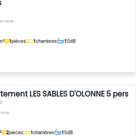
s
semaine
m²
1
pièces
1
chambres
1
SdB
rtement LES SABLES D'OLONNE 5 perso
00
maine
²
2
pièces
1
chambres
1
SdB