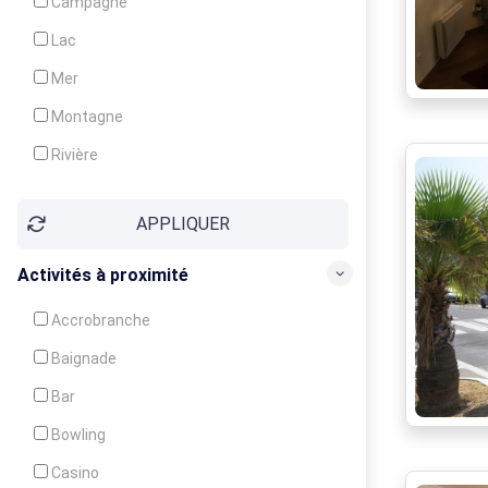
Campagne
Animation
Lac
Mer
Montagne
Rivière
Village
APPLIQUER
Ville
Activités à proximité
Accrobranche
Baignade
Bar
Bowling
Casino