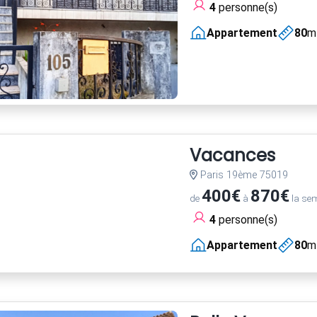
4
personne(s)
Appartement
80
m
Vacances
Paris 19ème 75019
400€
870€
de
à
la se
4
personne(s)
Appartement
80
m