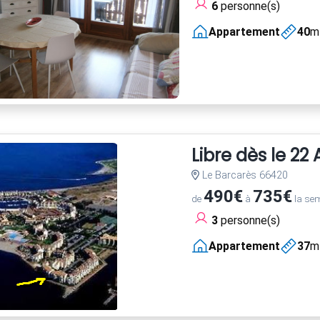
6
personne(s)
Appartement
40
m
Libre dès le 22
Le Barcarès 66420
490€
735€
de
à
la se
3
personne(s)
Appartement
37
m