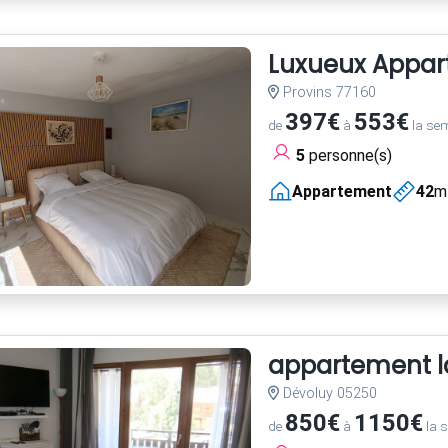
Luxueux Appart
Provins 77160
397€
553€
de
à
la se
5
personne(s)
Appartement
42
m
appartement la
Dévoluy 05250
850€
1150€
de
à
la 