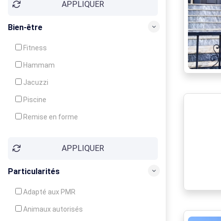
APPLIQUER
Bien-être
Fitness
Hammam
Jacuzzi
Piscine
Remise en forme
Sauna
APPLIQUER
Soins du corps
Particularités
Adapté aux PMR
Animaux autorisés