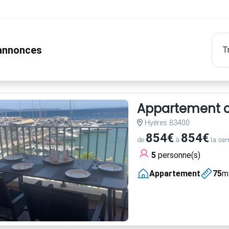
nnonces
Appartement cl
Hyères 83400
854€
854€
de
à
la se
5
personne(s)
Appartement
75
m