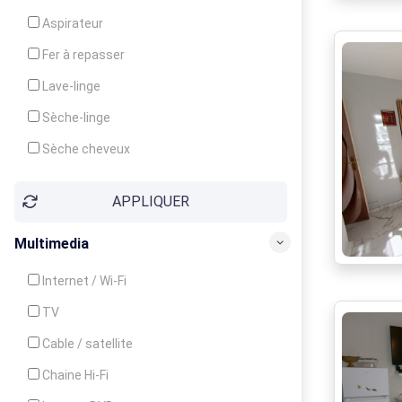
Cuisinière
Aspirateur
Four
Fer à repasser
Grille-pain
Lave-linge
Lave-vaisselle
Sèche-linge
Micro-ondes
Sèche cheveux
APPLIQUER
Multimedia
Internet / Wi-Fi
TV
Cable / satellite
Chaine Hi-Fi