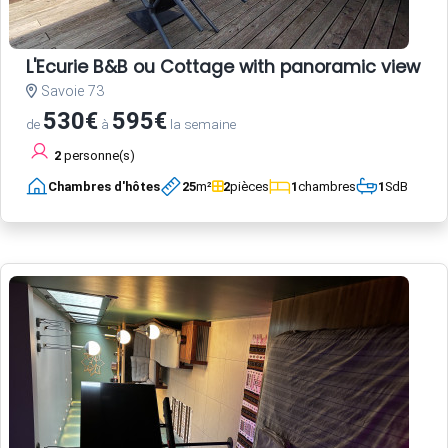
L'Ecurie B&B ou Cottage with panoramic view an
Savoie 73
530€
595€
de
à
la semaine
2
personne(s)
Chambres d'hôtes
25
m²
2
pièces
1
chambres
1
SdB