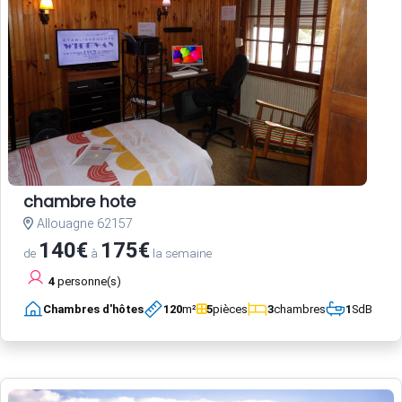
chambre hote
Allouagne 62157
140€
175€
de
à
la semaine
4
personne(s)
Chambres d'hôtes
120
m²
5
pièces
3
chambres
1
SdB