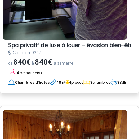
Spa privatif de luxe à louer – évasion bien-être 
Coubron 93470
840€
840€
de
à
la semaine
4
personne(s)
Chambres d'hôtes
40
m²
4
pièces
3
chambres
3
SdB