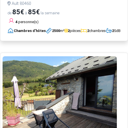
Ault 80460
85€
85€
de
à
la semaine
4
personne(s)
Chambres d'hôtes
2500
m²
2
pièces
2
chambres
2
SdB