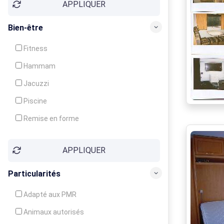
APPLIQUER
Bien-être
Fitness
Hammam
Jacuzzi
Piscine
Remise en forme
Sauna
APPLIQUER
Soins du corps
Particularités
Adapté aux PMR
Animaux autorisés