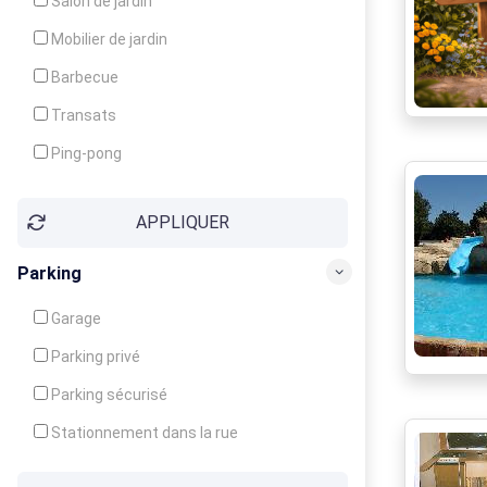
Salon de jardin
Local à ski
Mobilier de jardin
Climatisation
Barbecue
Ventilateur
Transats
Ping-pong
Baby-foot
APPLIQUER
Jeux d'enfants
Parking
Garage
Parking privé
Parking sécurisé
Stationnement dans la rue