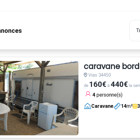
nonces
caravane bord m
Vias 34450
160€
440€
de
à
la se
4
personne(s)
Caravane
14
m²
3