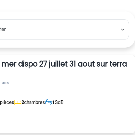
er dispo 27 juillet 31 aout sur terrain
maine
pièces
2
chambres
1
SdB