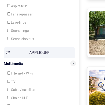
Cuisinière
Aspirateur
Four
Fer à repasser
Grille-pain
Lave-linge
Lave-vaisselle
Sèche-linge
Micro-ondes
Sèche cheveux
APPLIQUER
Multimedia
Internet / Wi-Fi
TV
Cable / satellite
Chaine Hi-Fi