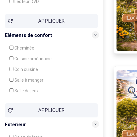
Lecteur DVD
Téléphone
APPLIQUER
Fax
Eléments de confort
Cheminée
Cuisine américaine
Coin cuisine
Salle à manger
Salle de jeux
Cour
APPLIQUER
Jardin
Balcon / Terrasse
Extérieur
Véranda