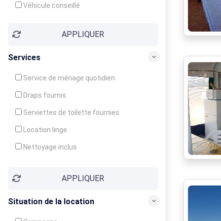
Véhicule conseillé
APPLIQUER
Services
Service de ménage quotidien
Draps fournis
Serviettes de toilette fournies
Location linge
Nettoyage inclus
Nettoyage en supplément
APPLIQUER
Garde d'enfants
Crèche
Situation de la location
Club enfants