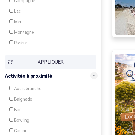
Campagne
Animation
Lac
Mer
Montagne
Rivière
Village
APPLIQUER
Ville
Activités à proximité
Accrobranche
Baignade
Bar
Bowling
Casino