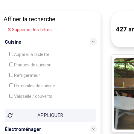
Affiner la recherche
427
an
Supprimer les filtres
Cuisine
Appareil à raclette
Plaques de cuisson
Réfrigérateur
Ustensiles de cuisine
Vaisselle / couverts
Bouilloire
APPLIQUER
Cafetière
Congélateur
Électroménager