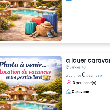
a louer carava
Landes 40
€
à partir de
la semaine
3
personne(s)
Caravane