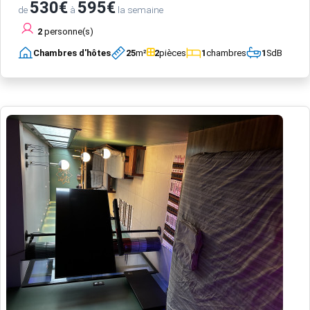
530€
595€
de
à
la semaine
2
personne(s)
Chambres d'hôtes
25
m²
2
pièces
1
chambres
1
SdB