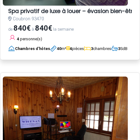
Spa privatif de luxe à louer – évasion bien-être 
Coubron 93470
840€
840€
de
à
la semaine
4
personne(s)
Chambres d'hôtes
40
m²
4
pièces
3
chambres
3
SdB