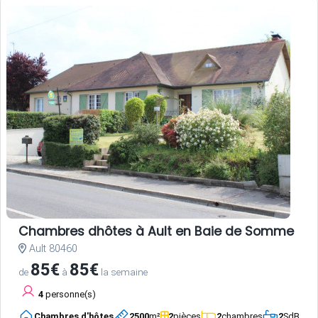
Chambres dhôtes à Ault en Baie de Somme
Ault 80460
85€
85€
de
à
la semaine
4
personne(s)
Chambres d'hôtes
2500
m²
2
pièces
2
chambres
2
SdB