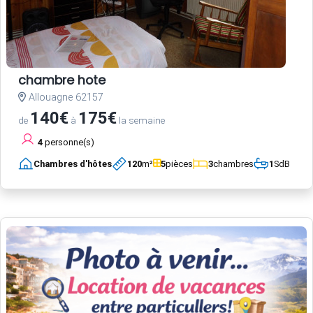
chambre hote
Allouagne 62157
140€
175€
de
à
la semaine
4
personne(s)
Chambres d'hôtes
120
m²
5
pièces
3
chambres
1
SdB