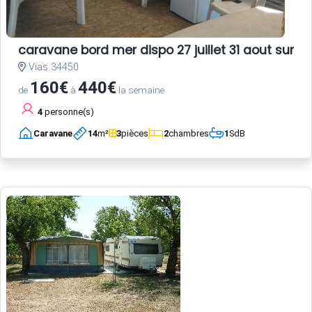
caravane bord mer dispo 27 juillet 31 aout sur ter
Vias 34450
160€
440€
de
à
la semaine
4
personne(s)
Caravane
14
m²
3
pièces
2
chambres
1
SdB