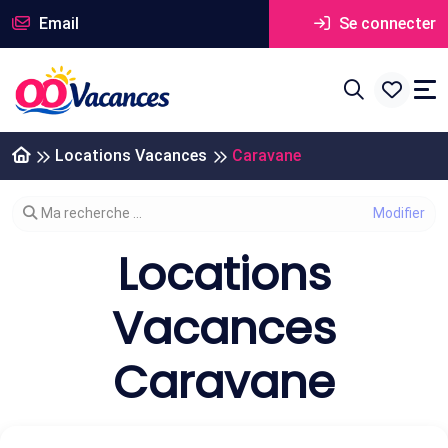
Email
Se connecter
Locations Vacances
Caravane
Modifier votre recherche
Ma recherche ...
Locations
Vacances
Caravane