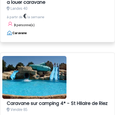
a louer caravane
Landes 40
€
à partir de
la semaine
3
personne(s)
Caravane
Caravane sur camping 4* - St Hilaire de Riez - 
Vendée 85