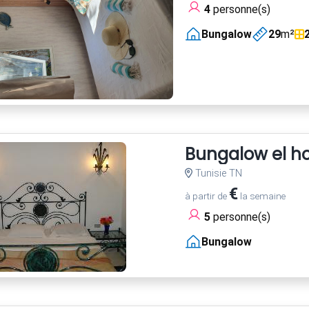
4
personne(s)
Bungalow
29
m²
Bungalow el h
Tunisie TN
€
à partir de
la semaine
5
personne(s)
Bungalow