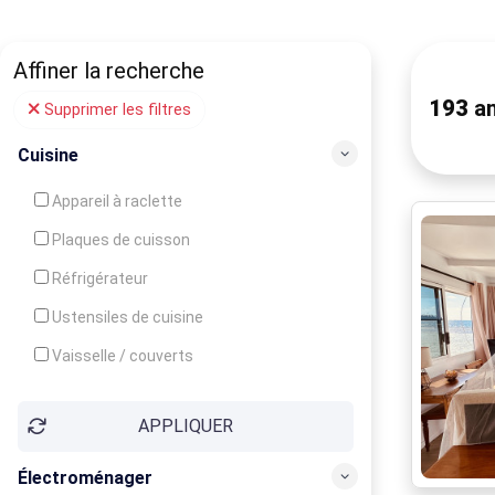
Affiner la recherche
193
an
Supprimer les filtres
Cuisine
Appareil à raclette
Plaques de cuisson
Réfrigérateur
Ustensiles de cuisine
Vaisselle / couverts
Bouilloire
APPLIQUER
Cafetière
Congélateur
Électroménager