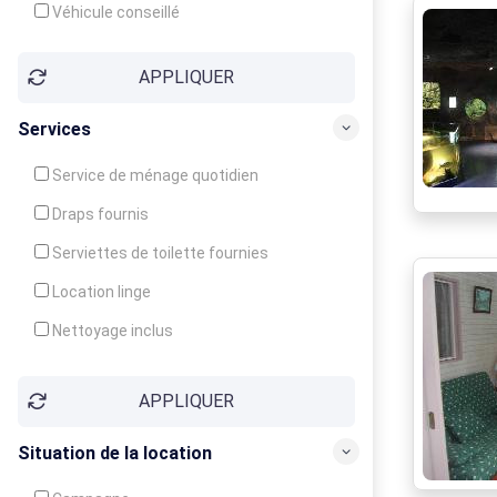
Véhicule conseillé
APPLIQUER
Services
Service de ménage quotidien
Draps fournis
Serviettes de toilette fournies
Location linge
Nettoyage inclus
Nettoyage en supplément
APPLIQUER
Garde d'enfants
Crèche
Situation de la location
Club enfants