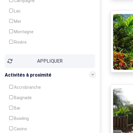
Campagne
Animation
Lac
Mer
Montagne
Rivière
Village
APPLIQUER
Ville
Activités à proximité
Accrobranche
Baignade
Bar
Bowling
Casino