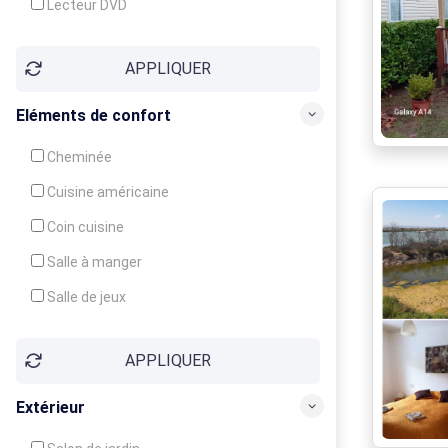
Lecteur DVD
Téléphone
APPLIQUER
Fax
Eléments de confort
Cheminée
Cuisine américaine
Coin cuisine
Salle à manger
Salle de jeux
Cour
APPLIQUER
Jardin
Balcon / Terrasse
Extérieur
Véranda