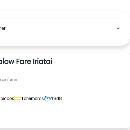
ow Fare Iriatai
a semaine
1
pièces
1
chambres
1
SdB