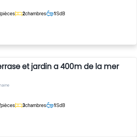
3
pièces
2
chambres
1
SdB
rrase et jardin a 400m de la mer
maine
7
pièces
3
chambres
1
SdB