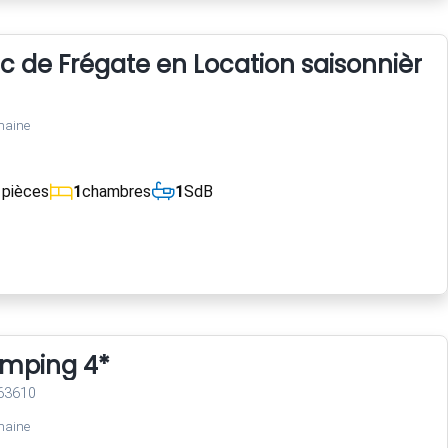
 de Frégate en Location saisonnière.
maine
1
pièces
1
chambres
1
SdB
mping 4*
 63610
maine