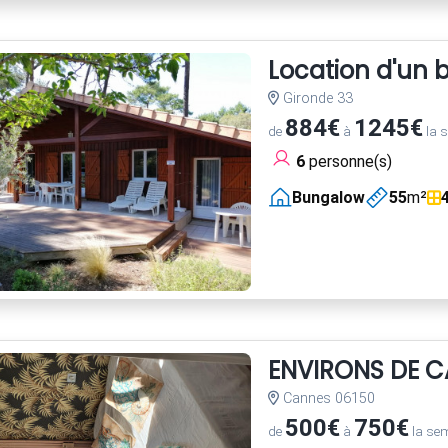
Location d'un 
Gironde 33
884€
1245€
de
à
la 
6
personne(s)
Bungalow
55
m²
ENVIRONS DE C
Cannes 06150
500€
750€
de
à
la se