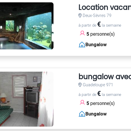
Location vaca
Deux-Sèvres 79
€
à partir de
la semaine
5
personne(s)
Bungalow
bungalow avec 
Guadeloupe 971
€
à partir de
la semaine
5
personne(s)
Bungalow