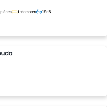
2
pièces
1
chambres
1
SdB
ouda