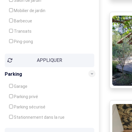
Salon de jardin
Local à ski
Mobilier de jardin
Climatisation
Barbecue
Ventilateur
Transats
Ping-pong
Baby-foot
APPLIQUER
Jeux d'enfants
Parking
Garage
Parking privé
Parking sécurisé
Stationnement dans la rue