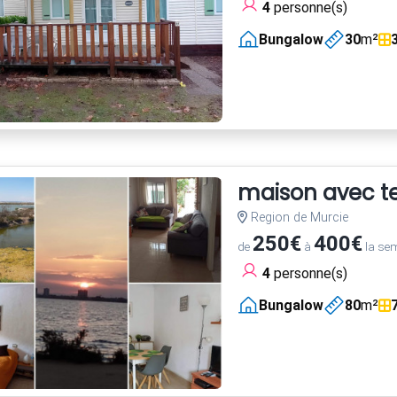
4
personne(s)
Bungalow
30
m²
maison avec te
Region de Murcie
250€
400€
de
à
la se
4
personne(s)
Bungalow
80
m²