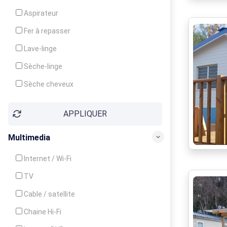
Cuisinière
Aspirateur
Four
Fer à repasser
Grille-pain
Lave-linge
Lave-vaisselle
Sèche-linge
Micro-ondes
Sèche cheveux
APPLIQUER
Multimedia
Internet / Wi-Fi
TV
Cable / satellite
Chaine Hi-Fi