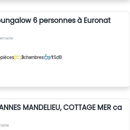
bungalow 6 personnes à Euronat
semaine
4
pièces
3
chambres
1
SdB
ANNES MANDELIEU, COTTAGE MER calme
maine