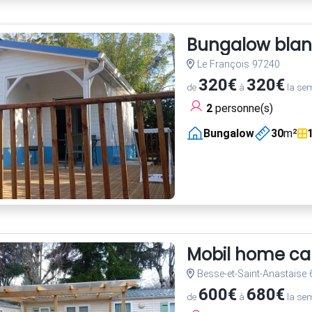
Bungalow blanc
Le François 97240
320€
320€
de
à
la se
2
personne(s)
Bungalow
30
m²
Mobil home ca
Besse-et-Saint-Anastaise
600€
680€
de
à
la se