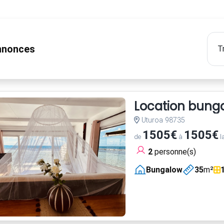
nonces
Location bungal
Uturoa 98735
1505€
1505€
de
à
l
2
personne(s)
Bungalow
35
m²