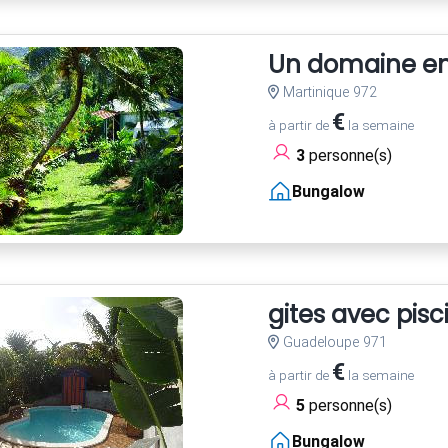
Un domaine ent
Martinique 972
€
à partir de
la semaine
3
personne(s)
Bungalow
gites avec pis
Guadeloupe 971
€
à partir de
la semaine
5
personne(s)
Bungalow