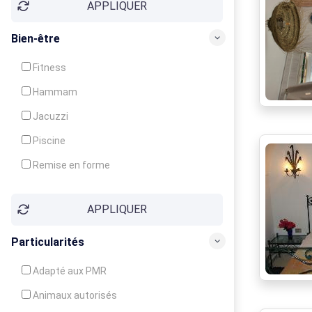
APPLIQUER
Bien-être
Fitness
Hammam
Jacuzzi
Piscine
Remise en forme
Sauna
APPLIQUER
Soins du corps
Particularités
Adapté aux PMR
Animaux autorisés