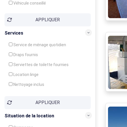
Véhicule conseillé
APPLIQUER
Services
Service de ménage quotidien
Draps fournis
Serviettes de toilette fournies
Location linge
Nettoyage inclus
Nettoyage en supplément
APPLIQUER
Garde d'enfants
Crèche
Situation de la location
Club enfants