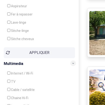
Cuisinière
Aspirateur
Four
Fer à repasser
Grille-pain
Lave-linge
Lave-vaisselle
Sèche-linge
Micro-ondes
Sèche cheveux
APPLIQUER
Multimedia
Internet / Wi-Fi
TV
Cable / satellite
Chaine Hi-Fi