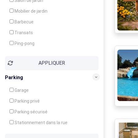
Salon de jardin
Local à ski
Mobilier de jardin
Climatisation
Barbecue
Ventilateur
Transats
Ping-pong
Baby-foot
APPLIQUER
Jeux d'enfants
Parking
Garage
Parking privé
Parking sécurisé
Stationnement dans la rue