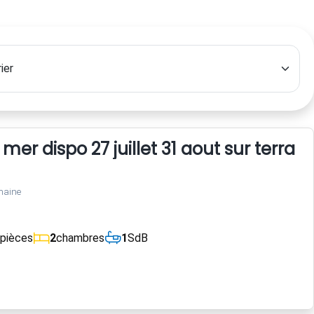
er dispo 27 juillet 31 aout sur terrain
maine
pièces
2
chambres
1
SdB