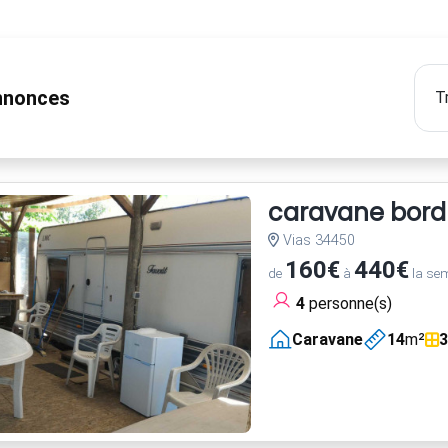
nonces
caravane bord m
Vias 34450
160€
440€
de
à
la se
4
personne(s)
Caravane
14
m²
3