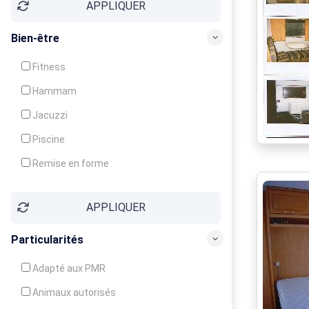
APPLIQUER
Bien-être
Fitness
Hammam
Jacuzzi
Piscine
Remise en forme
Sauna
APPLIQUER
Soins du corps
Particularités
Adapté aux PMR
Animaux autorisés