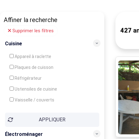
Affiner la recherche
427
an
Supprimer les filtres
Cuisine
Appareil à raclette
Plaques de cuisson
Réfrigérateur
Ustensiles de cuisine
Vaisselle / couverts
Bouilloire
APPLIQUER
Cafetière
Congélateur
Électroménager