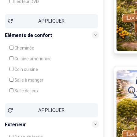
Lecteur DVD
Téléphone
APPLIQUER
Fax
Eléments de confort
Cheminée
Cuisine américaine
Coin cuisine
Salle à manger
Salle de jeux
Cour
APPLIQUER
Jardin
Balcon / Terrasse
Extérieur
Véranda