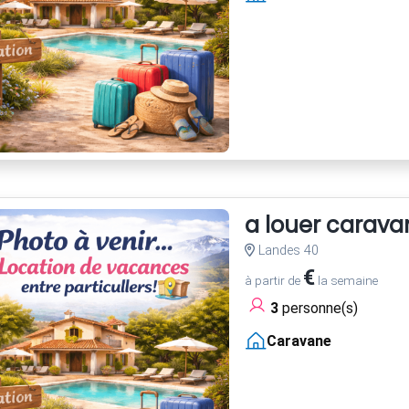
a louer carava
Landes 40
€
à partir de
la semaine
3
personne(s)
Caravane