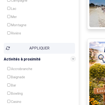
Campagne
Animation
Lac
Mer
Montagne
Rivière
Village
APPLIQUER
Ville
Activités à proximité
Accrobranche
Baignade
Bar
Bowling
Casino