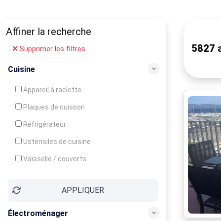
Affiner la recherche
5827
a
Supprimer les filtres
Cuisine
Appareil à raclette
Plaques de cuisson
Réfrigérateur
Ustensiles de cuisine
Vaisselle / couverts
Bouilloire
APPLIQUER
Cafetière
Congélateur
Électroménager