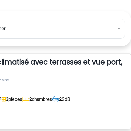
imatisé avec terrasses et vue port, 
maine
²
3
pièces
2
chambres
2
SdB