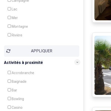
Campagne
Animation
Lac
Mer
Montagne
Rivière
Village
APPLIQUER
Ville
Activités à proximité
Accrobranche
Baignade
Bar
Bowling
Casino