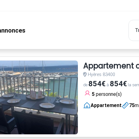
nnonces
Appartement cl
Hyères 83400
854€
854€
de
à
la se
5
personne(s)
Appartement
75
m