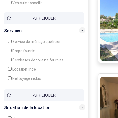
Véhicule conseillé
APPLIQUER
Services
Service de ménage quotidien
Draps fournis
Serviettes de toilette fournies
Location linge
Nettoyage inclus
Nettoyage en supplément
APPLIQUER
Garde d'enfants
Crèche
Situation de la location
Club enfants