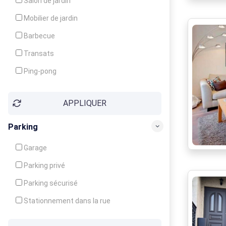
Salon de jardin
Local à ski
Mobilier de jardin
Climatisation
Barbecue
Ventilateur
Transats
Ping-pong
Baby-foot
APPLIQUER
Jeux d'enfants
Parking
Garage
Parking privé
Parking sécurisé
Stationnement dans la rue