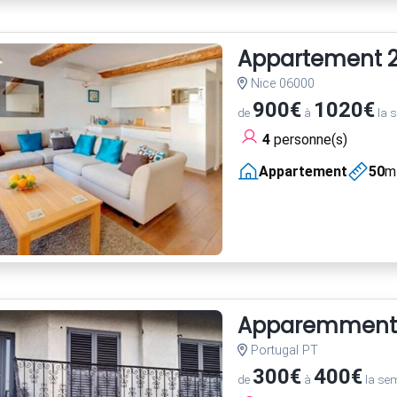
Appartement 2 
Nice 06000
900€
1020€
de
à
la 
4
personne(s)
Appartement
50
m
Apparemment
Portugal PT
300€
400€
de
à
la se