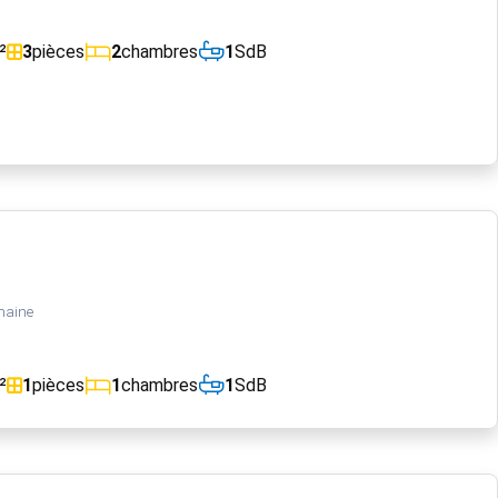
²
3
pièces
2
chambres
1
SdB
maine
²
1
pièces
1
chambres
1
SdB