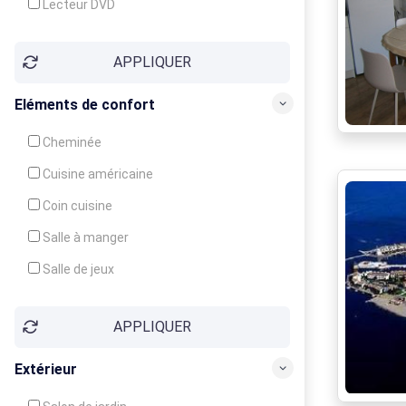
Lecteur DVD
Téléphone
APPLIQUER
Fax
Eléments de confort
Cheminée
Cuisine américaine
Coin cuisine
Salle à manger
Salle de jeux
Cour
APPLIQUER
Jardin
Balcon / Terrasse
Extérieur
Véranda