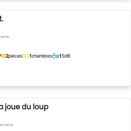
.
maine
²
2
pièces
1
chambres
1
SdB
 joue du loup
semaine