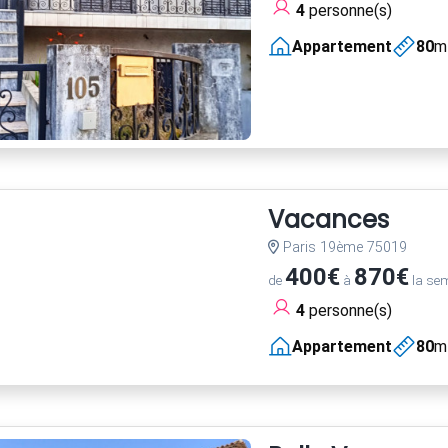
4
personne(s)
Appartement
80
m
Vacances
Paris 19ème 75019
400€
870€
de
à
la se
4
personne(s)
Appartement
80
m