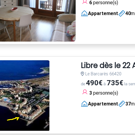
6
personne(s)
Appartement
40
m
Libre dès le 22
Le Barcarès 66420
490€
735€
de
à
la se
3
personne(s)
Appartement
37
m