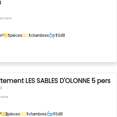
s
semaine
m²
1
pièces
1
chambres
1
SdB
rtement LES SABLES D'OLONNE 5 perso
00
maine
²
2
pièces
1
chambres
1
SdB