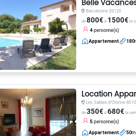
Belle Vacance
Barcelonne 26120
800€
1500€
de
à
la 
4
personne(s)
Appartement
180
Location Appa
Les Sables-d'Olonne 851
350€
680€
de
à
la se
5
personne(s)
Appartement
50
m