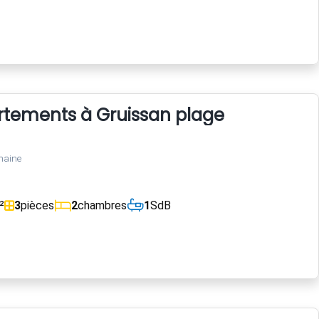
rtements à Gruissan plage
maine
²
3
pièces
2
chambres
1
SdB