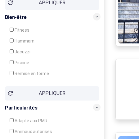
APPLIQUER
Bien-être
Fitness
Hammam
Jacuzzi
Piscine
Remise en forme
Sauna
APPLIQUER
Soins du corps
Particularités
Adapté aux PMR
Animaux autorisés