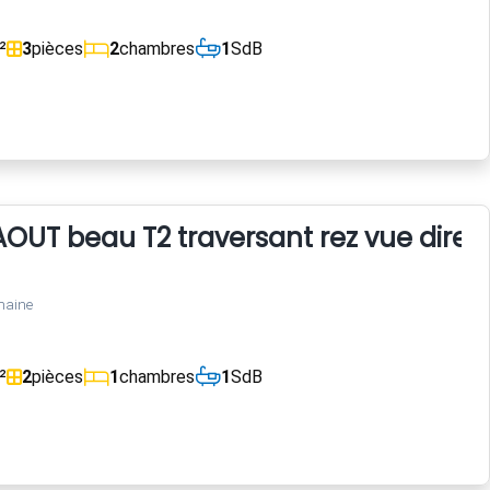
²
3
pièces
2
chambres
1
SdB
 AOUT beau T2 traversant rez vue direc
maine
²
2
pièces
1
chambres
1
SdB