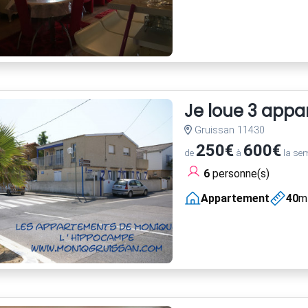
Je loue 3 appa
Gruissan 11430
250€
600€
de
à
la se
6
personne(s)
Appartement
40
m