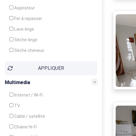
Cuisinière
Aspirateur
Four
Fer à repasser
Grille-pain
Lave-linge
Lave-vaisselle
Sèche-linge
Micro-ondes
Sèche cheveux
APPLIQUER
Multimedia
Internet / Wi-Fi
TV
Cable / satellite
Chaine Hi-Fi