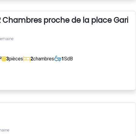
Chambres proche de la place Garibaldi
semaine
²
3
pièces
2
chambres
1
SdB
maine