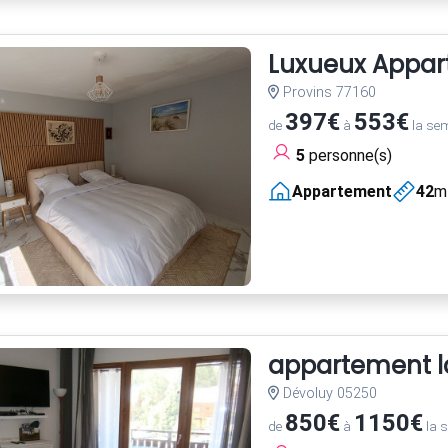
Luxueux Appart
Provins 77160
397€
553€
de
à
la se
5
personne(s)
Appartement
42
m
appartement la
Dévoluy 05250
850€
1150€
de
à
la 