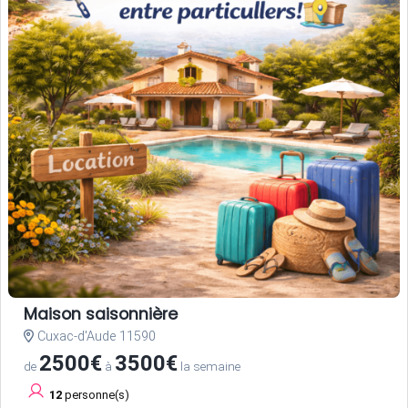
Maison saisonnière
Cuxac-d'Aude 11590
2500€
3500€
de
à
la semaine
12
personne(s)