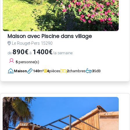
Maison avec Piscine dans village
Le Rouget-Pers 15290
890€
1400€
de
à
la semaine
5
personne(s)
Maison
140
m²
4
pièces
2
chambres
3
SdB