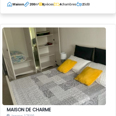
Maison
200
m²
8
pièces
4
chambres
2
SdB
MAISON DE CHARME