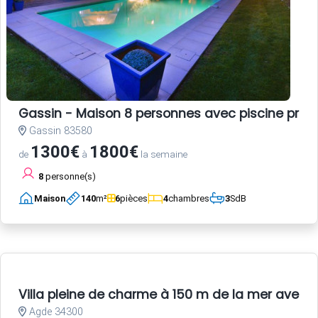
Gassin - Maison 8 personnes avec piscine privé
Gassin 83580
1300€
1800€
de
à
la semaine
8
personne(s)
Maison
140
m²
6
pièces
4
chambres
3
SdB
Villa pleine de charme à 150 m de la mer avec 
Agde 34300