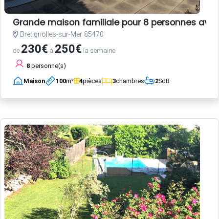
Grande maison familiale pour 8 personnes avec
Bretignolles-sur-Mer 85470
230€
250€
de
à
la semaine
8
personne(s)
Maison
100
m²
4
pièces
3
chambres
2
SdB