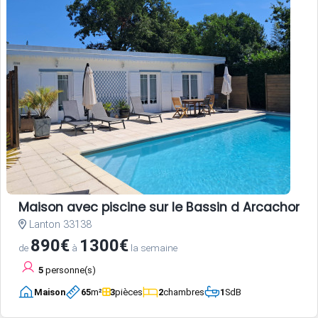
Maison avec piscine sur le Bassin d Arcachon
Lanton 33138
890€
1300€
de
à
la semaine
5
personne(s)
Maison
65
m²
3
pièces
2
chambres
1
SdB