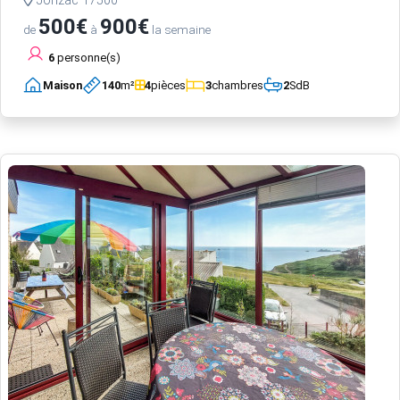
Jonzac 17500
500€
900€
de
à
la semaine
6
personne(s)
Maison
140
m²
4
pièces
3
chambres
2
SdB