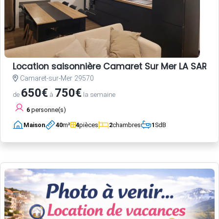
Location saisonnière Camaret Sur Mer LA SARDI
Camaret-sur-Mer 29570
650€
750€
de
à
la semaine
6
personne(s)
Maison
40
m²
4
pièces
2
chambres
1
SdB