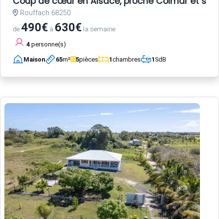
Coup de cœur en Alsace, proche Colmar et sur la
Rouffach 68250
490€
630€
de
à
la semaine
4
personne(s)
Maison
65
m²
5
pièces
1
chambres
1
SdB