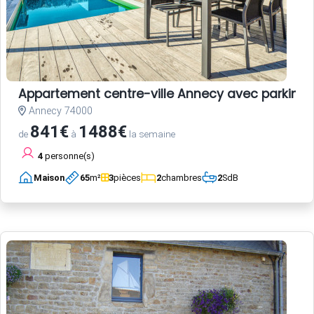
Appartement centre-ville Annecy avec parking e
Annecy 74000
841€
1488€
de
à
la semaine
4
personne(s)
Maison
65
m²
3
pièces
2
chambres
2
SdB