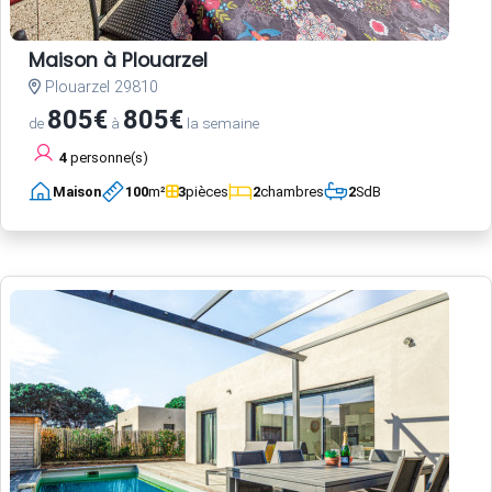
Maison à Plouarzel
Plouarzel 29810
805€
805€
de
à
la semaine
4
personne(s)
Maison
100
m²
3
pièces
2
chambres
2
SdB