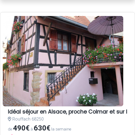
Idéal séjour en Alsace, proche Colmar et sur la r
Rouffach 68250
490€
630€
de
à
la semaine