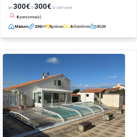
300€
300€
de
à
la semaine
8
personne(s)
Maison
230
m²
5
pièces
4
chambres
3
SdB