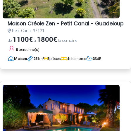
Maison Créole Zen - Petit Canal - Guadeloupe
Petit-Canal 97131
1100€
1800€
de
à
la semaine
8
personne(s)
Maison
256
m²
5
pièces
4
chambres
3
SdB