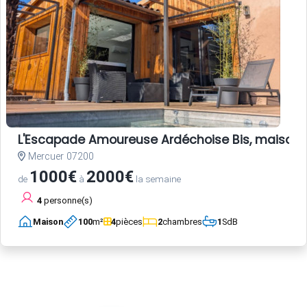
L'Escapade Amoureuse Ardéchoise Bis, maison d
Mercuer 07200
1000€
2000€
de
à
la semaine
4
personne(s)
Maison
100
m²
4
pièces
2
chambres
1
SdB