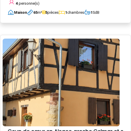
4
personne(s)
Maison
65
m²
5
pièces
1
chambres
1
SdB