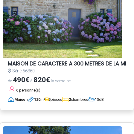
MAISON DE CARACTERE A 300 METRES DE LA MER
Séné 56860
490€
820€
de
à
la semaine
6
personne(s)
Maison
120
m²
5
pièces
2
chambres
1
SdB