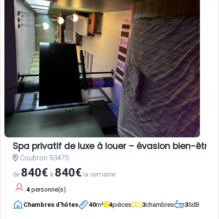
Spa privatif de luxe à louer – évasion bien-être 
Coubron 93470
840€
840€
de
à
la semaine
4
personne(s)
Chambres d'hôtes
40
m²
4
pièces
3
chambres
3
SdB