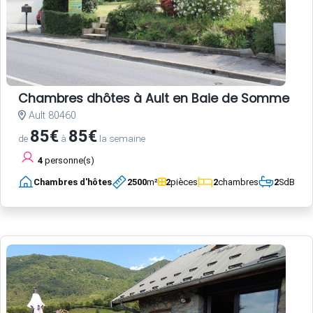
Chambres dhôtes à Ault en Baie de Somme
Ault 80460
85€
85€
de
à
la semaine
4
personne(s)
Chambres d'hôtes
2500
m²
2
pièces
2
chambres
2
SdB