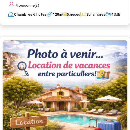
4
personne(s)
Chambres d'hôtes
120
m²
5
pièces
3
chambres
1
SdB