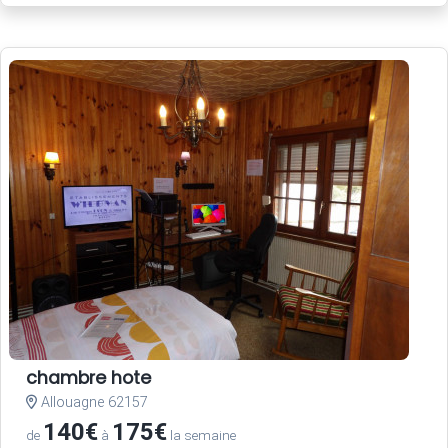
chambre hote
Allouagne 62157
140€
175€
de
à
la semaine