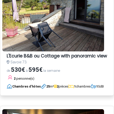
L'Ecurie B&B ou Cottage with panoramic view an
Savoie 73
530€
595€
de
à
la semaine
2
personne(s)
Chambres d'hôtes
25
m²
2
pièces
1
chambres
1
SdB