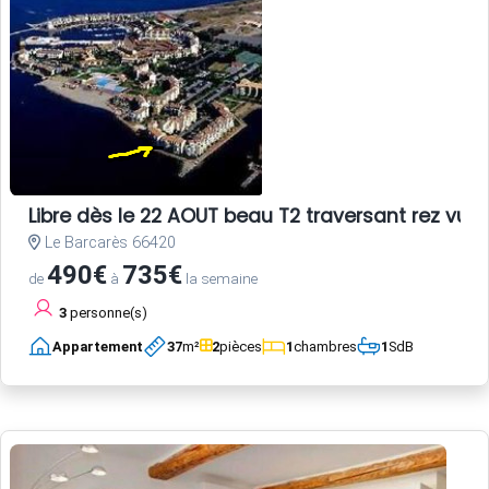
Libre dès le 22 AOUT beau T2 traversant rez vue 
Le Barcarès 66420
490€
735€
de
à
la semaine
3
personne(s)
Appartement
37
m²
2
pièces
1
chambres
1
SdB