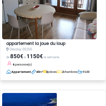
appartement la joue du loup
Dévoluy 05250
850€
1150€
de
à
la semaine
6
personne(s)
Appartement
40
m²
3
pièces
2
chambres
1
SdB