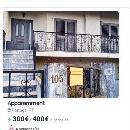
Apparemment
Portugal PT
300€
400€
de
à
la semaine
4
personne(s)