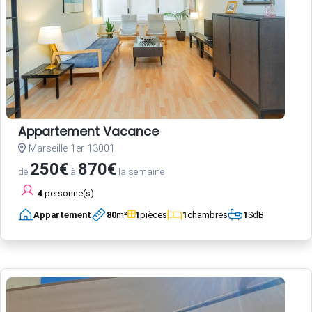
Appartement Vacance
Marseille 1er 13001
250€
870€
de
à
la semaine
4
personne(s)
Appartement
80
m²
1
pièces
1
chambres
1
SdB