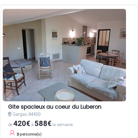
Gite spacieux au coeur du Luberon
Gargas 84400
420€
588€
de
à
la semaine
3
personne(s)