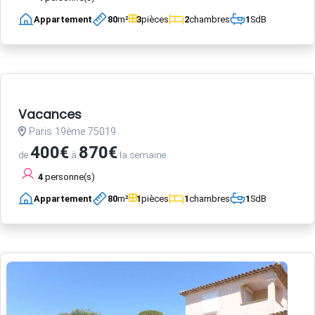
Appartement
80
m²
3
pièces
2
chambres
1
SdB
Vacances
Paris 19ème 75019
400€
870€
de
à
la semaine
4
personne(s)
Appartement
80
m²
1
pièces
1
chambres
1
SdB