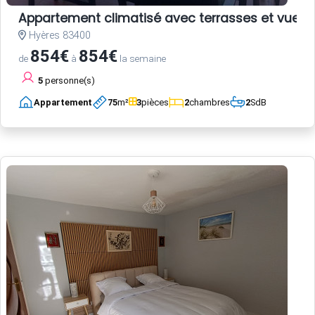
Appartement climatisé avec terrasses et vue po
Hyères 83400
854€
854€
de
à
la semaine
5
personne(s)
Appartement
75
m²
3
pièces
2
chambres
2
SdB