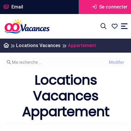
Email
Se connecter
Locations Vacances
Appartement
Modifier votre recherche
Ma recherche ...
Locations
Vacances
Appartement