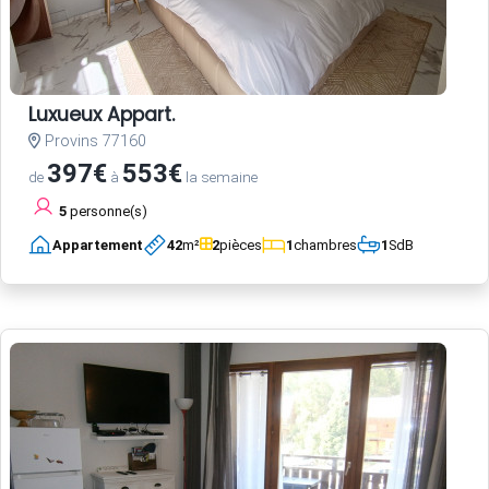
Luxueux Appart.
Provins 77160
397€
553€
de
à
la semaine
5
personne(s)
Appartement
42
m²
2
pièces
1
chambres
1
SdB