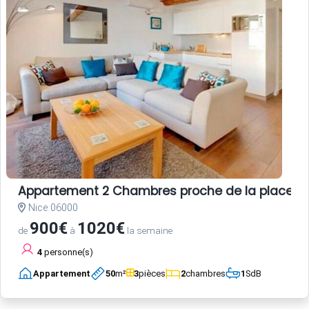
Appartement 2 Chambres proche de la place Garib
Nice 06000
900€
1020€
de
à
la semaine
4
personne(s)
Appartement
50
m²
3
pièces
2
chambres
1
SdB