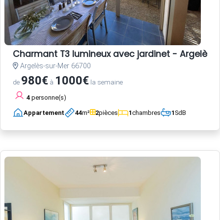
Charmant T3 lumineux avec jardinet - Argelès-
Argelès-sur-Mer 66700
980€
1000€
de
à
la semaine
4
personne(s)
Appartement
44
m²
2
pièces
1
chambres
1
SdB