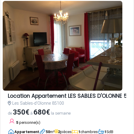
Location Appartement LES SABLES D'OLONNE 5 p
Les Sables-d'Olonne 85100
350€
680€
de
à
la semaine
5
personne(s)
Appartement
50
m²
2
pièces
1
chambres
1
SdB