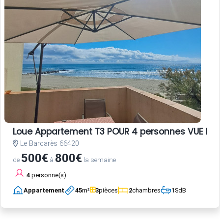
Loue Appartement T3 POUR 4 personnes VUE ME
Le Barcarès 66420
500€
800€
de
à
la semaine
4
personne(s)
Appartement
45
m²
3
pièces
2
chambres
1
SdB