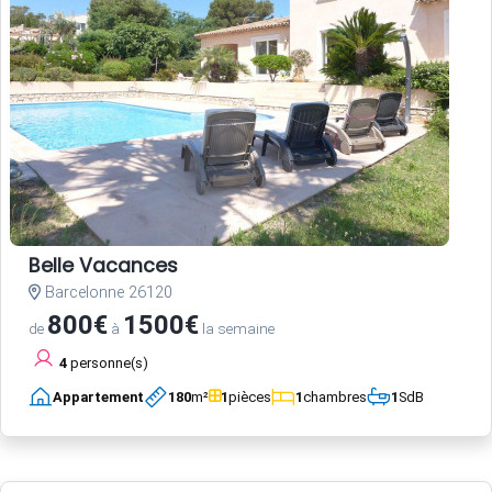
Belle Vacances
Barcelonne 26120
800€
1500€
de
à
la semaine
4
personne(s)
Appartement
180
m²
1
pièces
1
chambres
1
SdB