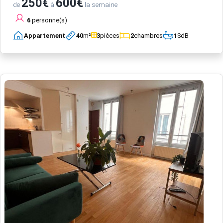
250€
600€
de
à
la semaine
6
personne(s)
Appartement
40
m²
3
pièces
2
chambres
1
SdB