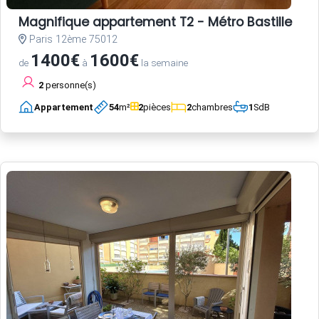
Magnifique appartement T2 - Métro Bastille
Paris 12ème 75012
1400€
1600€
de
à
la semaine
2
personne(s)
Appartement
54
m²
2
pièces
2
chambres
1
SdB