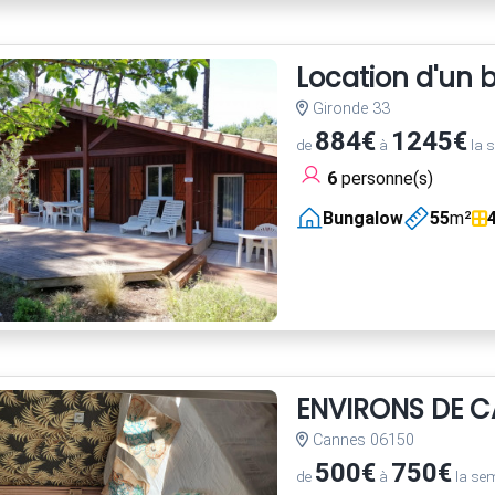
Location d'un 
Gironde 33
884€
1245€
de
à
la 
6
personne(s)
Bungalow
55
m²
ENVIRONS DE C
Cannes 06150
500€
750€
de
à
la se