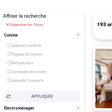
Affiner la recherche
193
an
Supprimer les filtres
Cuisine
Appareil à raclette
Plaques de cuisson
Réfrigérateur
Ustensiles de cuisine
Vaisselle / couverts
Bouilloire
APPLIQUER
Cafetière
Congélateur
Électroménager