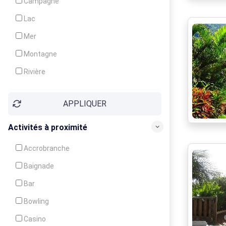
Campagne
Animation
Lac
Mer
Montagne
Rivière
Village
APPLIQUER
Ville
Activités à proximité
Accrobranche
Baignade
Bar
Bowling
Casino