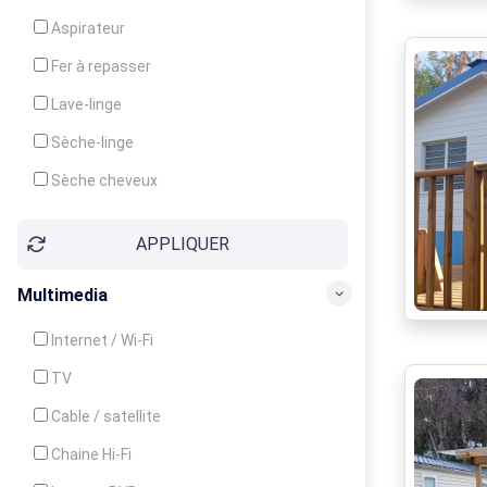
Cuisinière
Aspirateur
Four
Fer à repasser
Grille-pain
Lave-linge
Lave-vaisselle
Sèche-linge
Micro-ondes
Sèche cheveux
APPLIQUER
Multimedia
Internet / Wi-Fi
TV
Cable / satellite
Chaine Hi-Fi