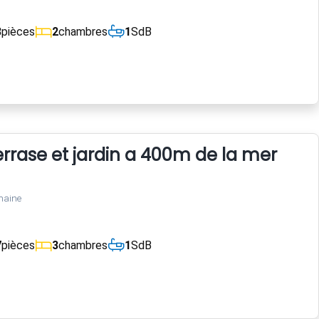
3
pièces
2
chambres
1
SdB
rrase et jardin a 400m de la mer
maine
7
pièces
3
chambres
1
SdB