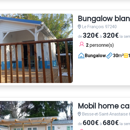
Bungalow blanc
Le François 97240
320€
320€
de
à
la se
2
personne(s)
Bungalow
30
m²
Mobil home ca
Besse-et-Saint-Anastaise
600€
680€
de
à
la se