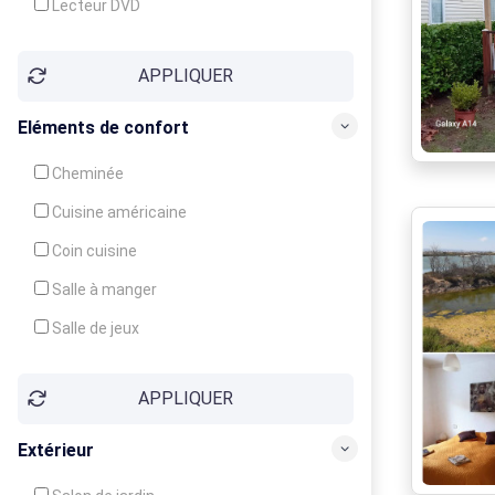
Lecteur DVD
Téléphone
APPLIQUER
Fax
Eléments de confort
Cheminée
Cuisine américaine
Coin cuisine
Salle à manger
Salle de jeux
Cour
APPLIQUER
Jardin
Balcon / Terrasse
Extérieur
Véranda