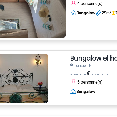
4
personne(s)
Bungalow
29
m²
Bungalow el h
Tunisie TN
€
à partir de
la semaine
5
personne(s)
Bungalow