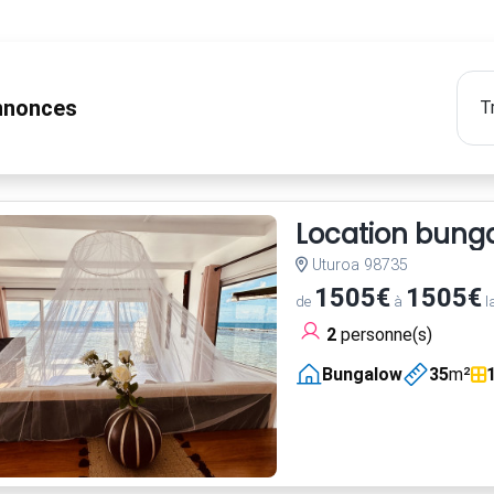
nonces
Location bungal
Uturoa 98735
1505€
1505€
de
à
l
2
personne(s)
Bungalow
35
m²