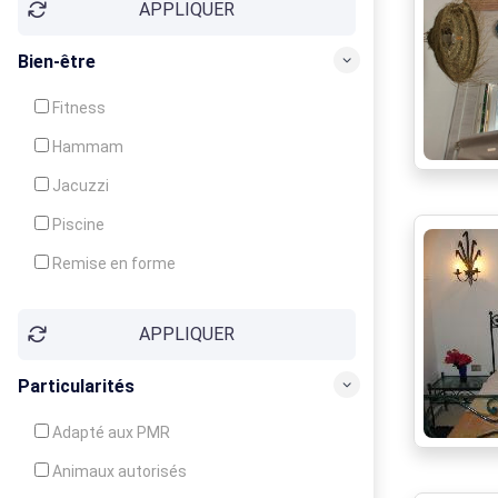
APPLIQUER
Bien-être
Fitness
Hammam
Jacuzzi
Piscine
Remise en forme
Sauna
APPLIQUER
Soins du corps
Particularités
Adapté aux PMR
Animaux autorisés