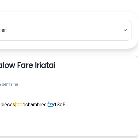
ow Fare Iriatai
a semaine
1
pièces
1
chambres
1
SdB