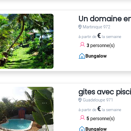
Un domaine ent
Martinique 972
€
à partir de
la semaine
3
personne(s)
Bungalow
gites avec pis
Guadeloupe 971
€
à partir de
la semaine
5
personne(s)
Bungalow