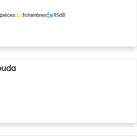
2
pièces
1
chambres
1
SdB
ouda