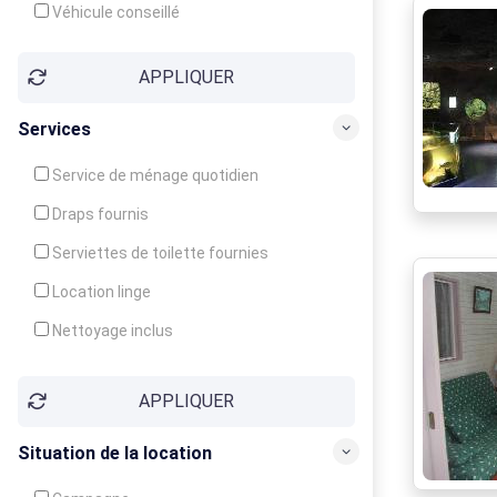
Véhicule conseillé
APPLIQUER
Services
Service de ménage quotidien
Draps fournis
Serviettes de toilette fournies
Location linge
Nettoyage inclus
Nettoyage en supplément
APPLIQUER
Garde d'enfants
Crèche
Situation de la location
Club enfants