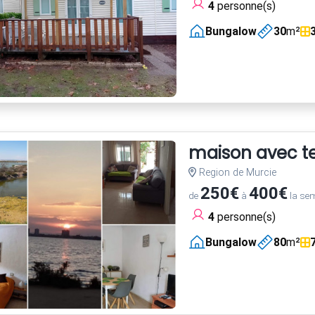
4
personne(s)
Bungalow
30
m²
maison avec te
Region de Murcie
250€
400€
de
à
la se
4
personne(s)
Bungalow
80
m²