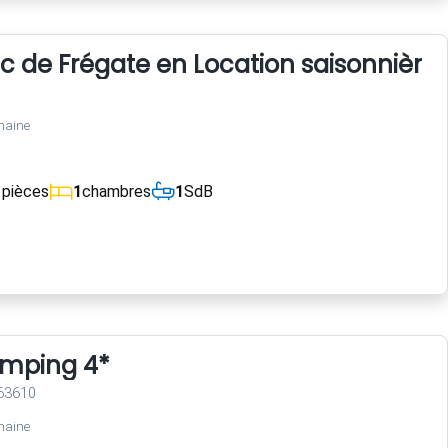
 de Frégate en Location saisonnière.
maine
1
pièces
1
chambres
1
SdB
mping 4*
 63610
maine