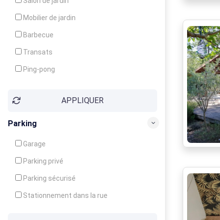
Salon de jardin
Local à ski
Mobilier de jardin
Climatisation
Barbecue
Ventilateur
Transats
Ping-pong
Baby-foot
APPLIQUER
Jeux d'enfants
Parking
Garage
Parking privé
Parking sécurisé
Stationnement dans la rue