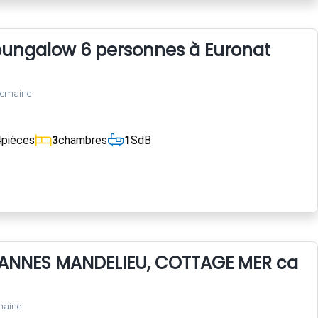
bungalow 6 personnes à Euronat
semaine
4
pièces
3
chambres
1
SdB
ANNES MANDELIEU, COTTAGE MER calme
maine