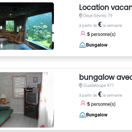
Location vaca
Deux-Sèvres 79
€
à partir de
la semaine
5
personne(s)
Bungalow
bungalow avec 
Guadeloupe 971
€
à partir de
la semaine
5
personne(s)
Bungalow