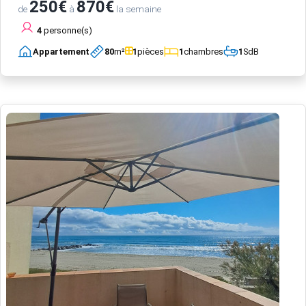
250€
870€
de
à
la semaine
4
personne(s)
Appartement
80
m²
1
pièces
1
chambres
1
SdB