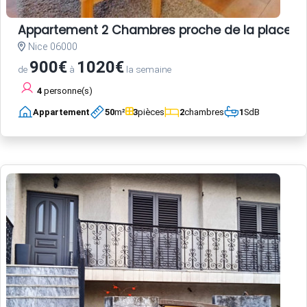
Appartement 2 Chambres proche de la place Garib
Nice 06000
900€
1020€
de
à
la semaine
4
personne(s)
Appartement
50
m²
3
pièces
2
chambres
1
SdB