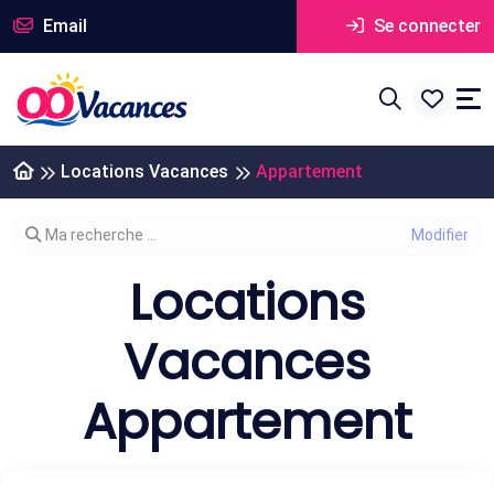
Email
Se connecter
Locations Vacances
Appartement
Modifier votre recherche
Ma recherche ...
Locations
Vacances
Appartement