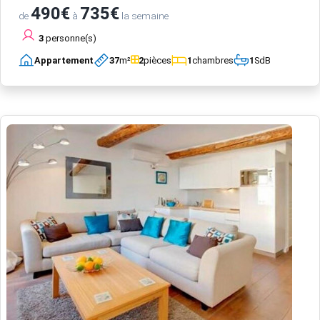
490€
735€
de
à
la semaine
3
personne(s)
Appartement
37
m²
2
pièces
1
chambres
1
SdB