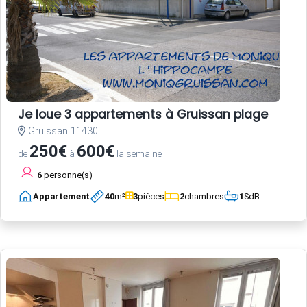
Je loue 3 appartements à Gruissan plage
Gruissan 11430
250€
600€
de
à
la semaine
6
personne(s)
Appartement
40
m²
3
pièces
2
chambres
1
SdB