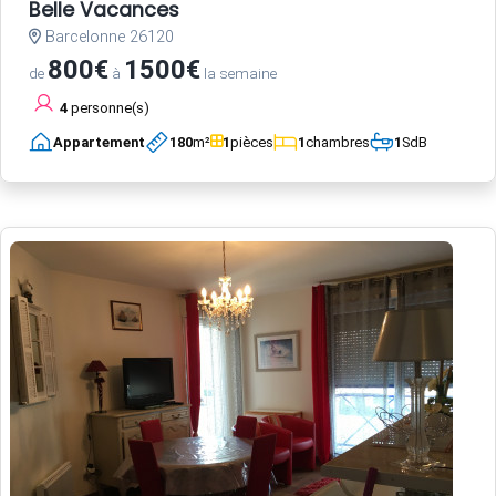
Belle Vacances
Barcelonne 26120
800€
1500€
de
à
la semaine
4
personne(s)
Appartement
180
m²
1
pièces
1
chambres
1
SdB