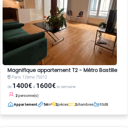
Magnifique appartement T2 - Métro Bastille
Paris 12ème 75012
1400€
1600€
de
à
la semaine
2
personne(s)
Appartement
54
m²
2
pièces
2
chambres
1
SdB