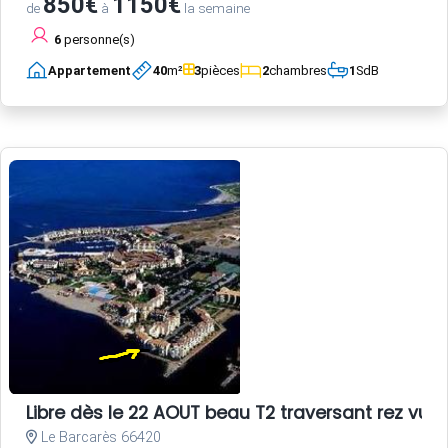
850€
1150€
de
à
la semaine
6
personne(s)
Appartement
40
m²
3
pièces
2
chambres
1
SdB
Libre dès le 22 AOUT beau T2 traversant rez vue 
Le Barcarès 66420