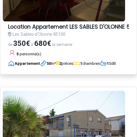
Location Appartement LES SABLES D'OLONNE 5 p
Les Sables-d'Olonne 85100
350€
680€
de
à
la semaine
5
personne(s)
Appartement
50
m²
2
pièces
1
chambres
1
SdB