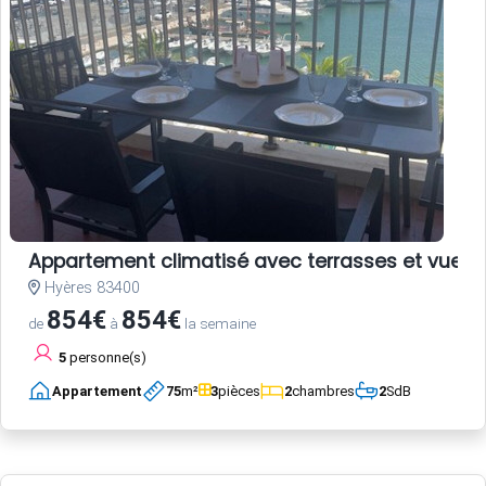
Appartement climatisé avec terrasses et vue po
Hyères 83400
854€
854€
de
à
la semaine
5
personne(s)
Appartement
75
m²
3
pièces
2
chambres
2
SdB