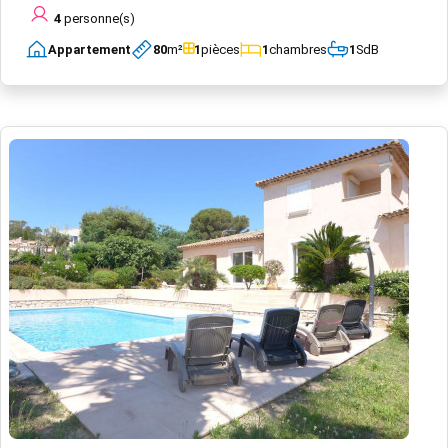
4
personne(s)
Appartement
80
m²
1
pièces
1
chambres
1
SdB