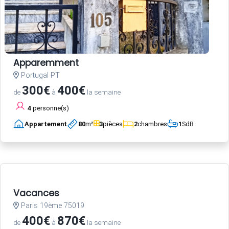
Apparemment
Portugal PT
300€
400€
de
à
la semaine
4
personne(s)
Appartement
80
m²
3
pièces
2
chambres
1
SdB
Vacances
Paris 19ème 75019
400€
870€
de
à
la semaine