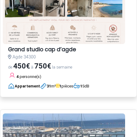
Grand studio cap d’agde
Agde 34300
450€
750€
de
à
la semaine
4
personne(s)
Appartement
31
m²
1
pièces
1
SdB