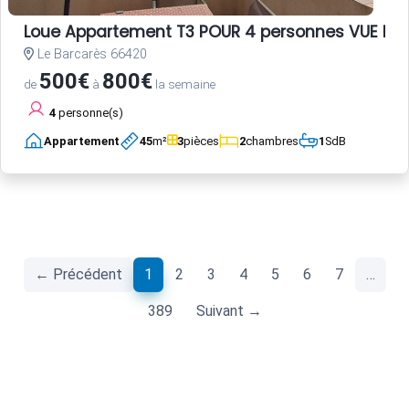
Loue Appartement T3 POUR 4 personnes VUE ME
Le Barcarès 66420
500€
800€
de
à
la semaine
4
personne(s)
Appartement
45
m²
3
pièces
2
chambres
1
SdB
(current)
← Précédent
1
2
3
4
5
6
7
…
389
Suivant →