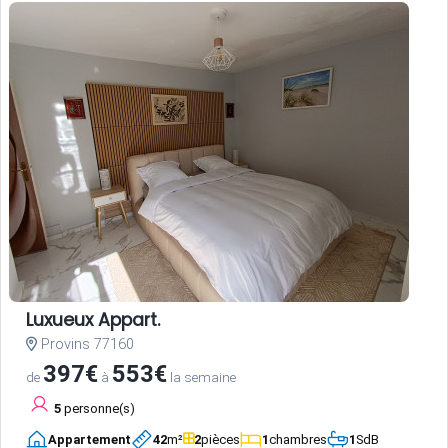
Luxueux Appart.
Provins 77160
397€
553€
de
à
la semaine
5
personne(s)
Appartement
42
m²
2
pièces
1
chambres
1
SdB