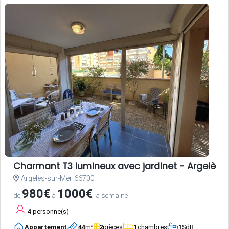
Charmant T3 lumineux avec jardinet - Argelès-
Argelès-sur-Mer 66700
980€
1000€
de
à
la semaine
4
personne(s)
Appartement
44
m²
2
pièces
1
chambres
1
SdB