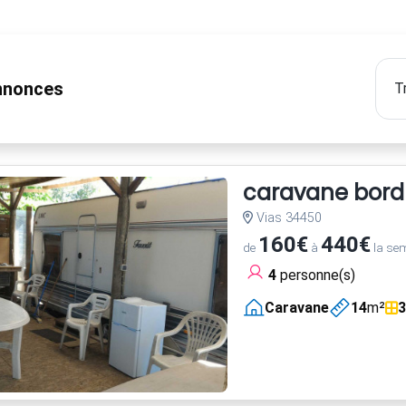
nonces
caravane bord m
Vias 34450
160€
440€
de
à
la se
4
personne(s)
Caravane
14
m²
3