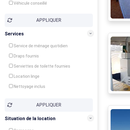
Véhicule conseillé
APPLIQUER
Services
Service de ménage quotidien
Draps fournis
Serviettes de toilette fournies
Location linge
Nettoyage inclus
Nettoyage en supplément
APPLIQUER
Garde d'enfants
Crèche
Situation de la location
Club enfants