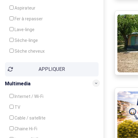
Cuisinière
Aspirateur
Four
Fer à repasser
Grille-pain
Lave-linge
Lave-vaisselle
Sèche-linge
Micro-ondes
Sèche cheveux
APPLIQUER
Multimedia
Internet / Wi-Fi
TV
Cable / satellite
Chaine Hi-Fi