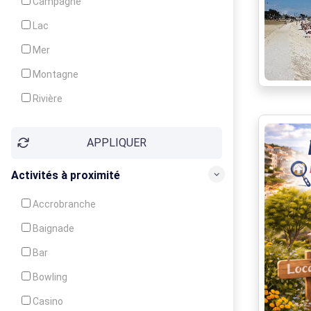
Campagne
Animation
Lac
Mer
Montagne
Rivière
Village
APPLIQUER
Ville
Activités à proximité
Accrobranche
Baignade
Bar
Bowling
Casino