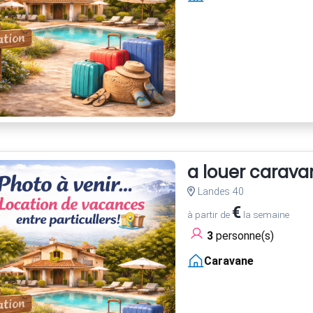
a louer carava
Landes 40
€
à partir de
la semaine
3
personne(s)
Caravane