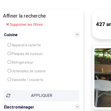
Affiner la recherche
427
an
Supprimer les filtres
Cuisine
Appareil à raclette
Plaques de cuisson
Réfrigérateur
Ustensiles de cuisine
Vaisselle / couverts
Bouilloire
APPLIQUER
Cafetière
Congélateur
Électroménager