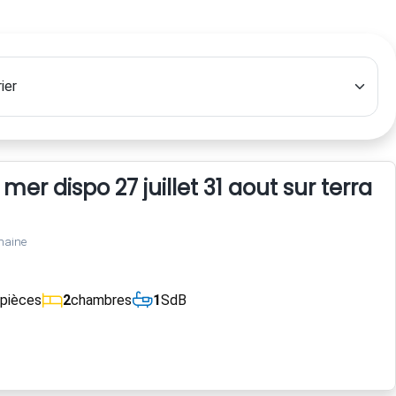
er dispo 27 juillet 31 aout sur terrain
maine
pièces
2
chambres
1
SdB