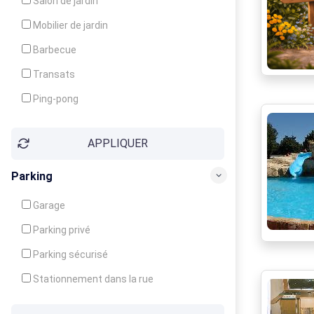
Salon de jardin
Local à ski
Mobilier de jardin
Climatisation
Barbecue
Ventilateur
Transats
Ping-pong
Baby-foot
APPLIQUER
Jeux d'enfants
Parking
Garage
Parking privé
Parking sécurisé
Stationnement dans la rue