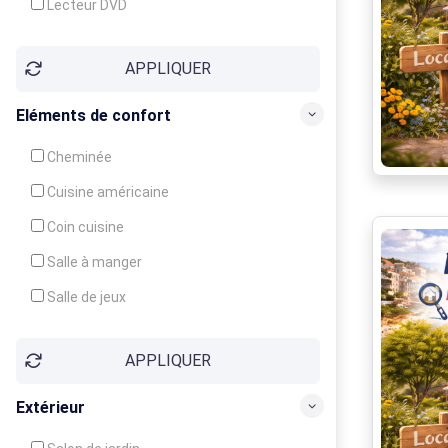
Lecteur DVD
Téléphone
APPLIQUER
Fax
Eléments de confort
Cheminée
Cuisine américaine
Coin cuisine
Salle à manger
Salle de jeux
Cour
APPLIQUER
Jardin
Balcon / Terrasse
Extérieur
Véranda