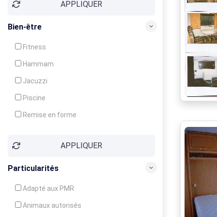
APPLIQUER
Bien-être
Fitness
Hammam
Jacuzzi
Piscine
Remise en forme
Sauna
APPLIQUER
Soins du corps
Particularités
Adapté aux PMR
Animaux autorisés