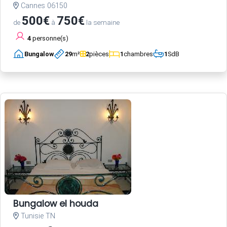
Cannes 06150
500€
750€
de
à
la semaine
4
personne(s)
Bungalow
29
m²
2
pièces
1
chambres
1
SdB
Bungalow el houda
Tunisie TN