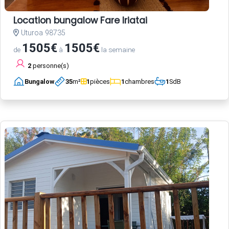
Location bungalow Fare Iriatai
Uturoa 98735
1505€
1505€
de
à
la semaine
2
personne(s)
Bungalow
35
m²
1
pièces
1
chambres
1
SdB