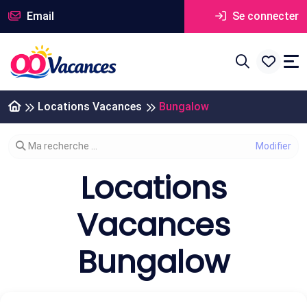
Email
Se connecter
Locations Vacances
Bungalow
Modifier votre recherche
Ma recherche ...
Locations
Vacances
Bungalow