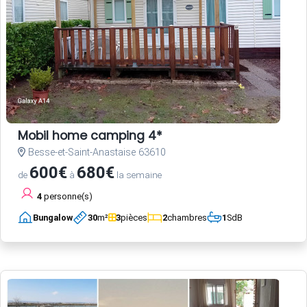
Mobil home camping 4*
Besse-et-Saint-Anastaise 63610
600€
680€
de
à
la semaine
4
personne(s)
Bungalow
30
m²
3
pièces
2
chambres
1
SdB