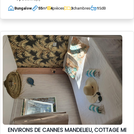
Bungalow
55
m²
4
pièces
3
chambres
1
SdB
ENVIRONS DE CANNES MANDELIEU, COTTAGE MER c