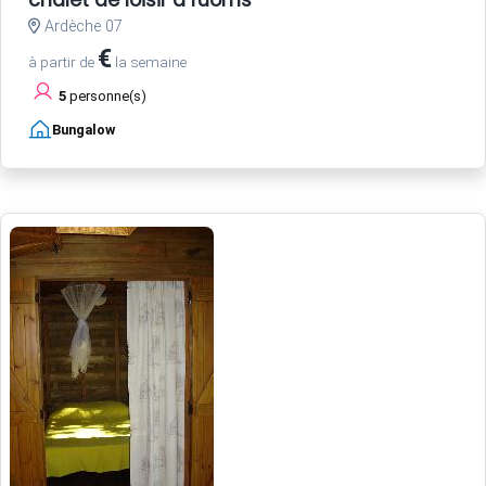
chalet de loisir a ruoms
Ardèche 07
€
à partir de
la semaine
5
personne(s)
Bungalow