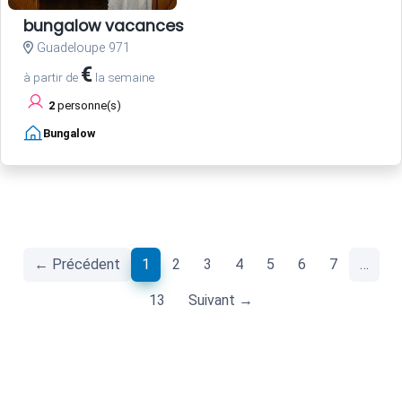
bungalow vacances
Guadeloupe 971
€
à partir de
la semaine
2
personne(s)
Bungalow
(current)
← Précédent
1
2
3
4
5
6
7
…
13
Suivant →