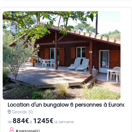
Location d'un bungalow 6 personnes à Euronat
Gironde 33
884€
1245€
de
à
la semaine
6
personne(s)