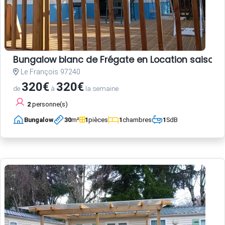
Bungalow blanc de Frégate en Location saisonni
Le François 97240
320€
320€
de
à
la semaine
2
personne(s)
Bungalow
30
m²
1
pièces
1
chambres
1
SdB