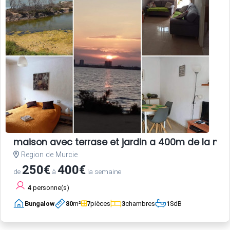
maison avec terrase et jardin a 400m de la me
Region de Murcie
250€
400€
de
à
la semaine
4
personne(s)
Bungalow
80
m²
7
pièces
3
chambres
1
SdB