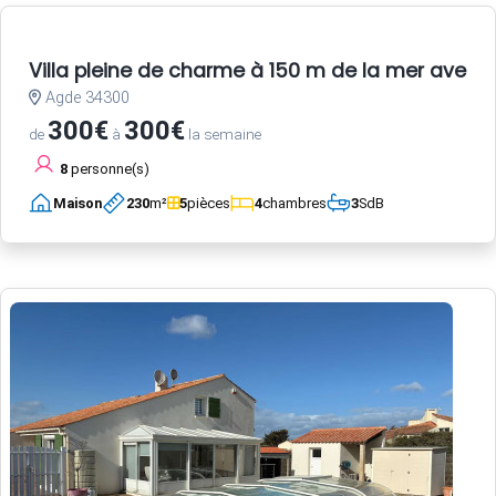
Villa pleine de charme à 150 m de la mer avec 
Agde 34300
300€
300€
de
à
la semaine
8
personne(s)
Maison
230
m²
5
pièces
4
chambres
3
SdB