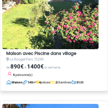
Maison avec Piscine dans village
Le Rouget-Pers 15290
890€
1400€
de
à
la semaine
5
personne(s)
Maison
140
m²
4
pièces
2
chambres
3
SdB