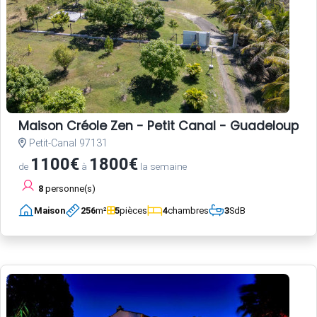
Maison Créole Zen - Petit Canal - Guadeloupe
Petit-Canal 97131
1100€
1800€
de
à
la semaine
8
personne(s)
Maison
256
m²
5
pièces
4
chambres
3
SdB