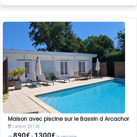
Maison avec piscine sur le Bassin d Arcachon
Lanton 33138
890€
1300€
de
à
la semaine