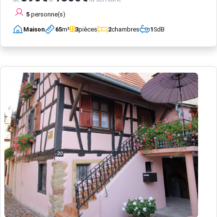
5
personne(s)
Maison
65
m²
3
pièces
2
chambres
1
SdB