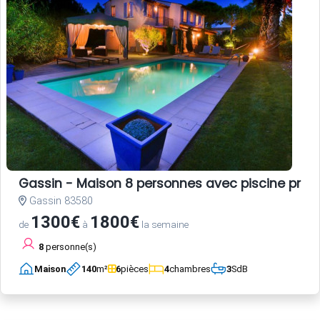
Gassin - Maison 8 personnes avec piscine privé
Gassin 83580
1300€
1800€
de
à
la semaine
8
personne(s)
Maison
140
m²
6
pièces
4
chambres
3
SdB