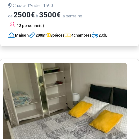
Cuxac-d'Aude 11590
2500€
3500€
de
à
la semaine
12
personne(s)
Maison
200
m²
8
pièces
4
chambres
2
SdB