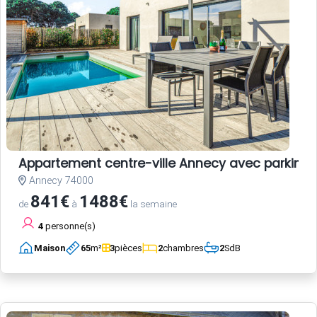
Appartement centre-ville Annecy avec parking e
Annecy 74000
841€
1488€
de
à
la semaine
4
personne(s)
Maison
65
m²
3
pièces
2
chambres
2
SdB