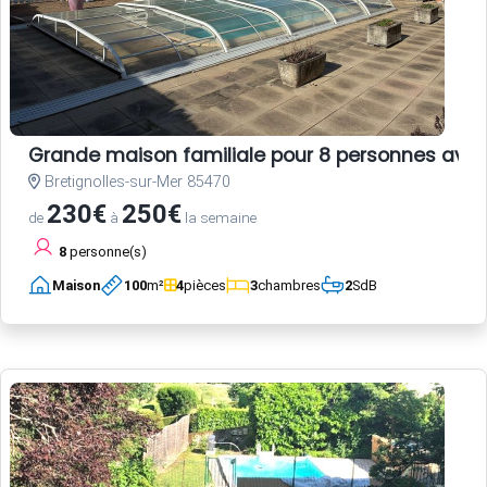
Grande maison familiale pour 8 personnes avec
Bretignolles-sur-Mer 85470
230€
250€
de
à
la semaine
8
personne(s)
Maison
100
m²
4
pièces
3
chambres
2
SdB