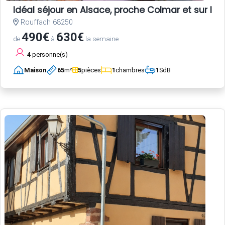
Idéal séjour en Alsace, proche Colmar et sur la r
Rouffach 68250
490€
630€
de
à
la semaine
4
personne(s)
Maison
65
m²
5
pièces
1
chambres
1
SdB