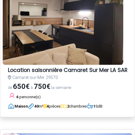
Location saisonnière Camaret Sur Mer LA SARDI
Camaret-sur-Mer 29570
650€
750€
de
à
la semaine
6
personne(s)
Maison
40
m²
4
pièces
2
chambres
1
SdB