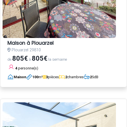
Maison à Plouarzel
Plouarzel 29810
805€
805€
de
à
la semaine
4
personne(s)
Maison
100
m²
3
pièces
2
chambres
2
SdB