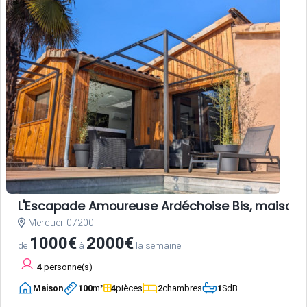
L'Escapade Amoureuse Ardéchoise Bis, maison d
Mercuer 07200
1000€
2000€
de
à
la semaine
4
personne(s)
Maison
100
m²
4
pièces
2
chambres
1
SdB