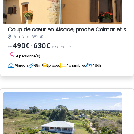
Coup de cœur en Alsace, proche Colmar et sur la
Rouffach 68250
490€
630€
de
à
la semaine
4
personne(s)
Maison
65
m²
5
pièces
1
chambres
1
SdB