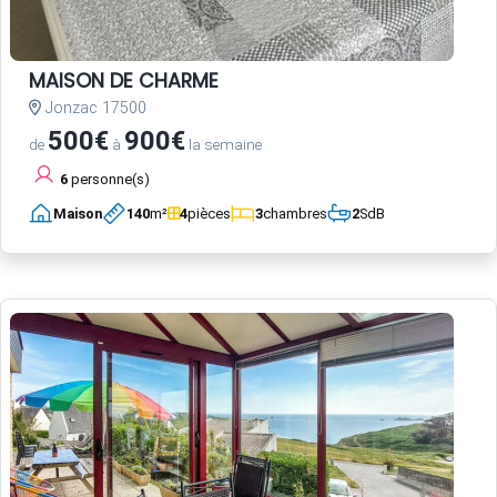
MAISON DE CHARME
Jonzac 17500
500€
900€
de
à
la semaine
6
personne(s)
Maison
140
m²
4
pièces
3
chambres
2
SdB