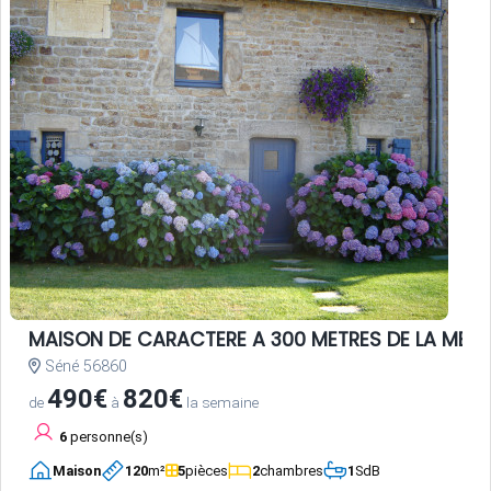
MAISON DE CARACTERE A 300 METRES DE LA MER
Séné 56860
490€
820€
de
à
la semaine
6
personne(s)
Maison
120
m²
5
pièces
2
chambres
1
SdB