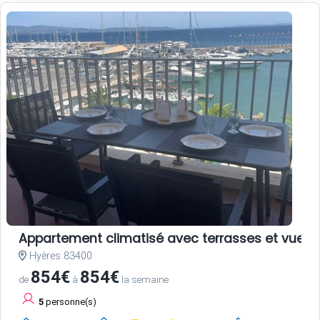
Appartement climatisé avec terrasses et vue po
Hyères 83400
854€
854€
de
à
la semaine
5
personne(s)