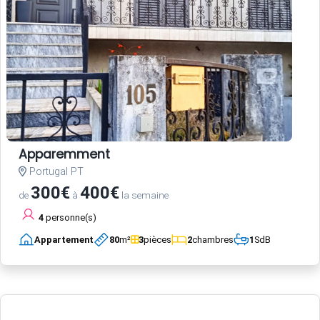
Apparemment
Portugal PT
300€
400€
de
à
la semaine
4
personne(s)
Appartement
80
m²
3
pièces
2
chambres
1
SdB