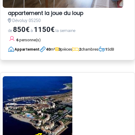
appartement la joue du loup
Dévoluy 05250
850€
1150€
de
à
la semaine
6
personne(s)
Appartement
40
m²
3
pièces
2
chambres
1
SdB