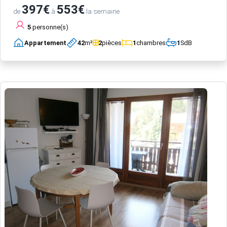
397€
553€
de
à
la semaine
5
personne(s)
Appartement
42
m²
2
pièces
1
chambres
1
SdB