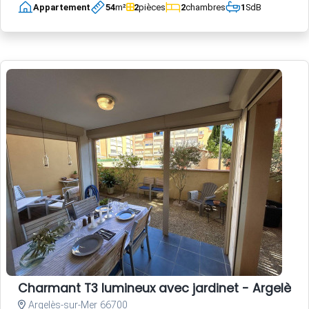
Appartement
54
m²
2
pièces
2
chambres
1
SdB
Charmant T3 lumineux avec jardinet - Argelès-
Argelès-sur-Mer 66700