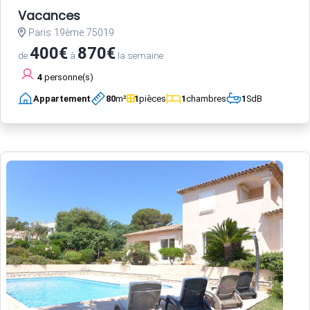
Vacances
Paris 19ème 75019
400€
870€
de
à
la semaine
4
personne(s)
Appartement
80
m²
1
pièces
1
chambres
1
SdB