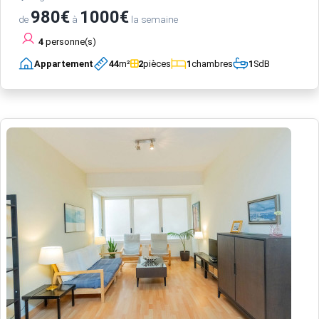
980€
1000€
de
à
la semaine
4
personne(s)
Appartement
44
m²
2
pièces
1
chambres
1
SdB