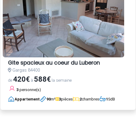
Gite spacieux au coeur du Luberon
Gargas 84400
420€
588€
de
à
la semaine
3
personne(s)
Appartement
90
m²
3
pièces
2
chambres
1
SdB