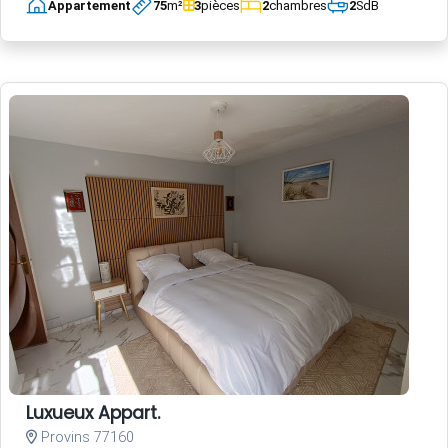
Appartement
75
m²
3
pièces
2
chambres
2
SdB
Luxueux Appart.
Provins 77160