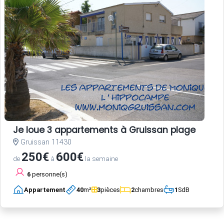
Je loue 3 appartements à Gruissan plage
Gruissan 11430
250€
600€
de
à
la semaine
6
personne(s)
Appartement
40
m²
3
pièces
2
chambres
1
SdB