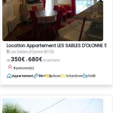
Location Appartement LES SABLES D'OLONNE 5 p
Les Sables-d'Olonne 85100
350€
680€
de
à
la semaine
5
personne(s)
Appartement
50
m²
2
pièces
1
chambres
1
SdB