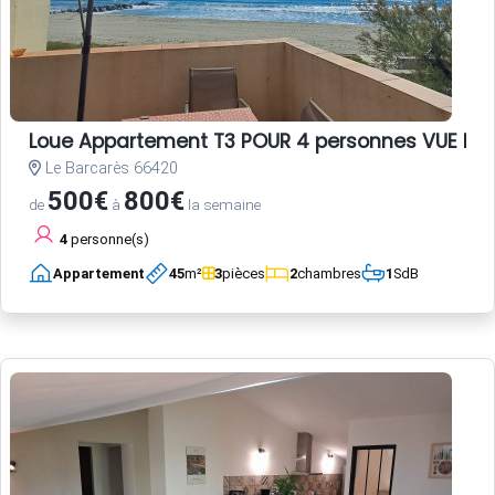
Loue Appartement T3 POUR 4 personnes VUE ME
Le Barcarès 66420
500€
800€
de
à
la semaine
4
personne(s)
Appartement
45
m²
3
pièces
2
chambres
1
SdB