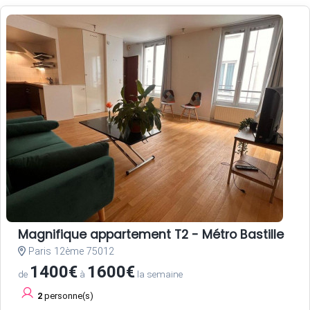
Magnifique appartement T2 - Métro Bastille
Paris 12ème 75012
1400€
1600€
de
à
la semaine
2
personne(s)