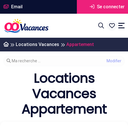
Email
Se connecter
Locations Vacances
Appartement
Modifier votre recherche
Ma recherche ...
Locations
Vacances
Appartement