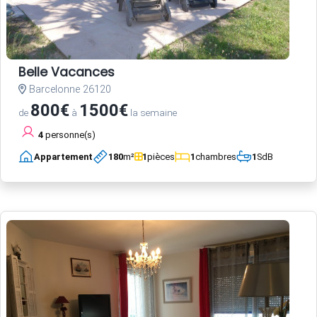
Belle Vacances
Barcelonne 26120
800€
1500€
de
à
la semaine
4
personne(s)
Appartement
180
m²
1
pièces
1
chambres
1
SdB