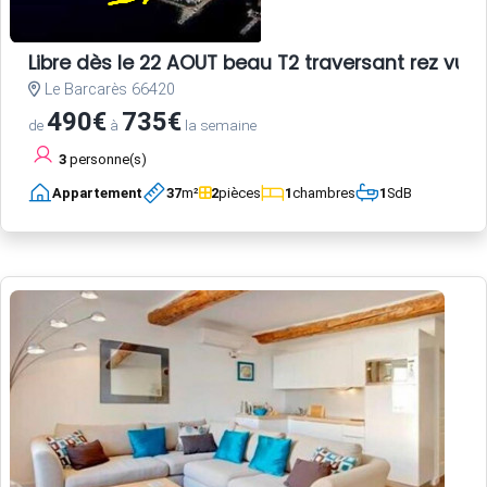
Libre dès le 22 AOUT beau T2 traversant rez vue 
Le Barcarès 66420
490€
735€
de
à
la semaine
3
personne(s)
Appartement
37
m²
2
pièces
1
chambres
1
SdB