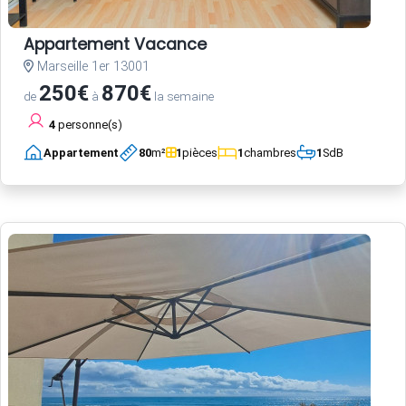
Appartement Vacance
Marseille 1er 13001
250€
870€
de
à
la semaine
4
personne(s)
Appartement
80
m²
1
pièces
1
chambres
1
SdB