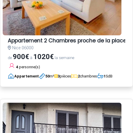
Appartement 2 Chambres proche de la place Garib
Nice 06000
900€
1020€
de
à
la semaine
4
personne(s)
Appartement
50
m²
3
pièces
2
chambres
1
SdB