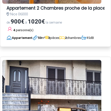
Appartement 2 Chambres proche de la place Garib
Nice 06000
900€
1020€
de
à
la semaine
4
personne(s)
Appartement
50
m²
3
pièces
2
chambres
1
SdB