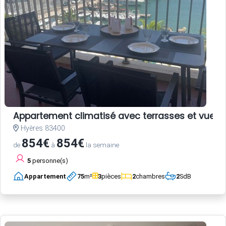
Appartement climatisé avec terrasses et vue po
Hyères 83400
854€
854€
de
à
la semaine
5
personne(s)
Appartement
75
m²
3
pièces
2
chambres
2
SdB