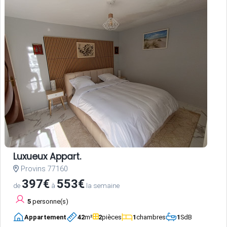
Luxueux Appart.
Provins 77160
397€
553€
de
à
la semaine
5
personne(s)
Appartement
42
m²
2
pièces
1
chambres
1
SdB