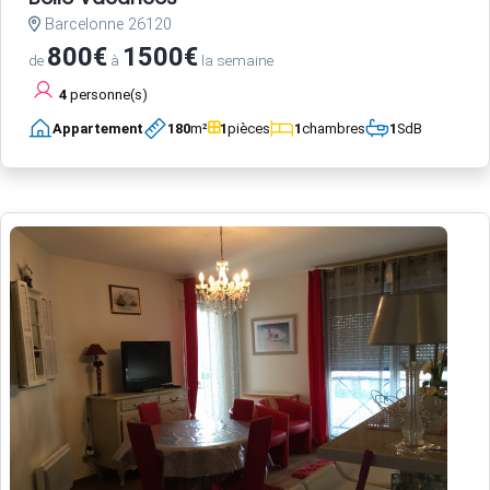
Barcelonne 26120
800€
1500€
de
à
la semaine
4
personne(s)
Appartement
180
m²
1
pièces
1
chambres
1
SdB