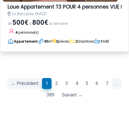
Loue Appartement T3 POUR 4 personnes VUE ME
Le Barcarès 66420
500€
800€
de
à
la semaine
4
personne(s)
Appartement
45
m²
3
pièces
2
chambres
1
SdB
(current)
← Précédent
1
2
3
4
5
6
7
…
389
Suivant →