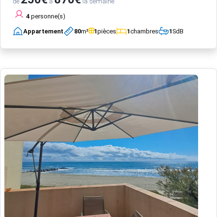
de
à
la semaine
4
personne(s)
Appartement
80
m²
1
pièces
1
chambres
1
SdB