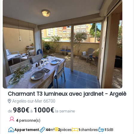
Charmant T3 lumineux avec jardinet - Argelès-
Argelès-sur-Mer 66700
980€
1000€
de
à
la semaine
4
personne(s)
Appartement
44
m²
2
pièces
1
chambres
1
SdB