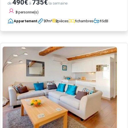
490€
735€
de
à
la semaine
3
personne(s)
Appartement
37
m²
2
pièces
1
chambres
1
SdB