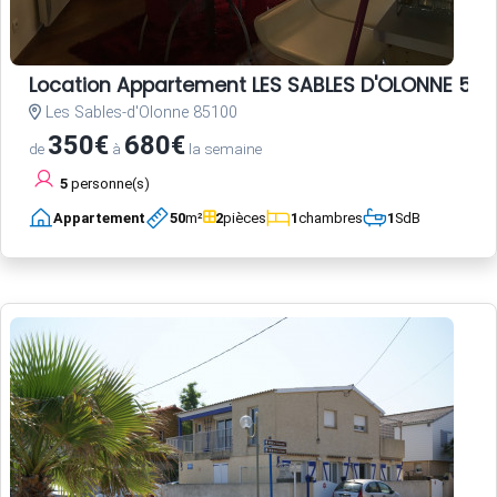
Location Appartement LES SABLES D'OLONNE 5 p
Les Sables-d'Olonne 85100
350€
680€
de
à
la semaine
5
personne(s)
Appartement
50
m²
2
pièces
1
chambres
1
SdB