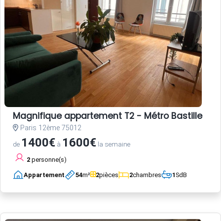
Magnifique appartement T2 - Métro Bastille
Paris 12ème 75012
1400€
1600€
de
à
la semaine
2
personne(s)
Appartement
54
m²
2
pièces
2
chambres
1
SdB