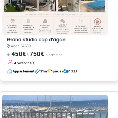
Grand studio cap d’agde
Agde 34300
450€
750€
de
à
la semaine
4
personne(s)
Appartement
31
m²
1
pièces
1
SdB