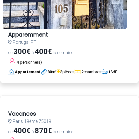
Apparemment
Portugal PT
300€
400€
de
à
la semaine
4
personne(s)
Appartement
80
m²
3
pièces
2
chambres
1
SdB
Vacances
Paris 19ème 75019
400€
870€
de
à
la semaine