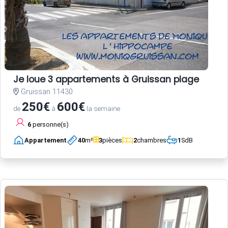
Je loue 3 appartements à Gruissan plage
Gruissan 11430
250€
600€
de
à
la semaine
6
personne(s)
Appartement
40
m²
3
pièces
2
chambres
1
SdB