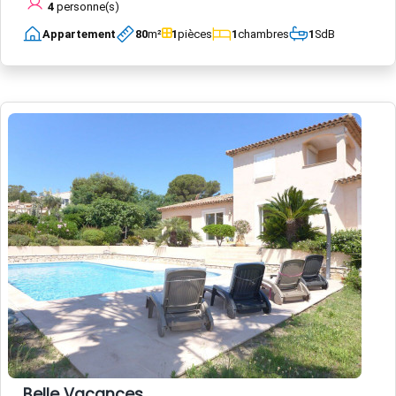
4
personne(s)
Appartement
80
m²
1
pièces
1
chambres
1
SdB
Belle Vacances