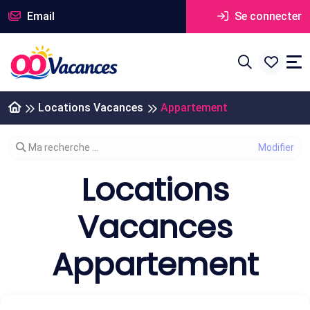
Email
Se connecter
Locations Vacances
Appartement
Modifier votre recherche
Ma recherche ...
Locations
Vacances
Appartement