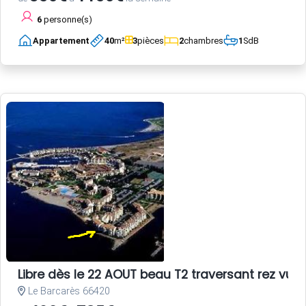
6
personne(s)
Appartement
40
m²
3
pièces
2
chambres
1
SdB
Libre dès le 22 AOUT beau T2 traversant rez vue 
Le Barcarès 66420