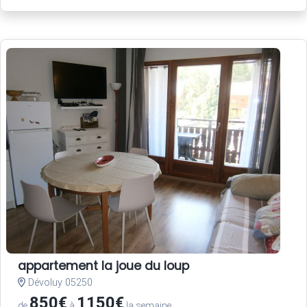
appartement la joue du loup
Dévoluy 05250
850€
1150€
de
à
la semaine