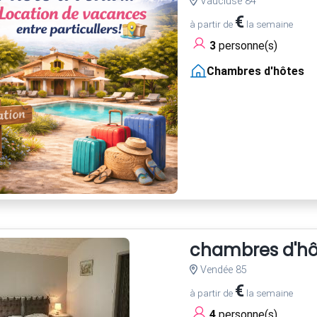
Vaucluse 84
€
à partir de
la semaine
3
personne(s)
Chambres d'hôtes
chambres d'hô
Vendée 85
€
à partir de
la semaine
4
personne(s)