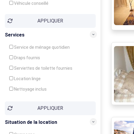
Véhicule conseillé
APPLIQUER
Services
Service de ménage quotidien
Draps fournis
Serviettes de toilette fournies
Location linge
Nettoyage inclus
Nettoyage en supplément
APPLIQUER
Garde d'enfants
Crèche
Situation de la location
Club enfants