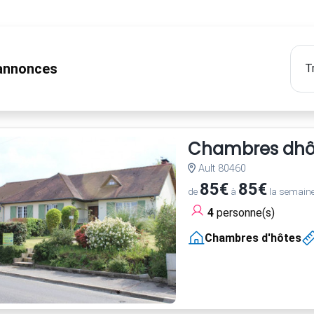
nnonces
Chambres dhôt
Ault 80460
85€
85€
de
à
la semain
4
personne(s)
Chambres d'hôtes