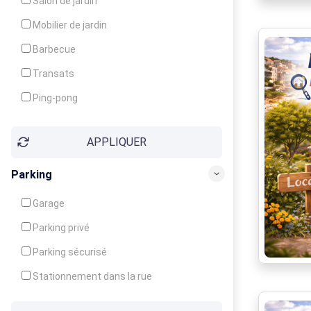
Salon de jardin
Local à ski
Mobilier de jardin
Climatisation
Barbecue
Ventilateur
Transats
Ping-pong
Baby-foot
APPLIQUER
Jeux d'enfants
Parking
Garage
Parking privé
Parking sécurisé
Stationnement dans la rue