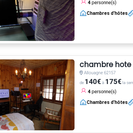
4
personne(s)
Chambres d'hôtes
chambre hote
Allouagne 62157
140€
175€
de
à
la se
4
personne(s)
Chambres d'hôtes