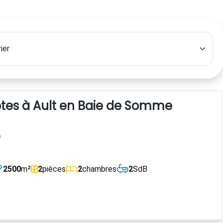
es à Ault en Baie de Somme
e
2500
m²
2
pièces
2
chambres
2
SdB