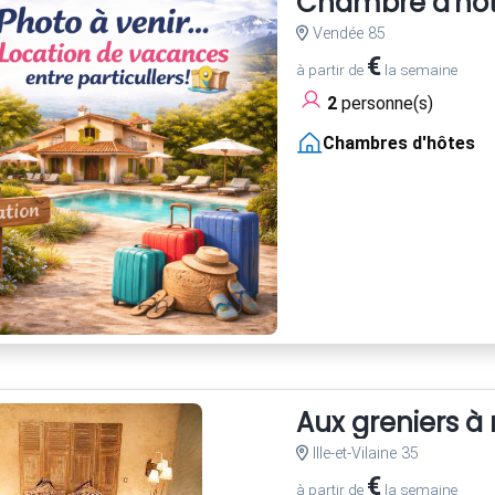
Chambre d'hôte
Vendée 85
€
à partir de
la semaine
2
personne(s)
Chambres d'hôtes
Aux greniers à 
Ille-et-Vilaine 35
€
à partir de
la semaine