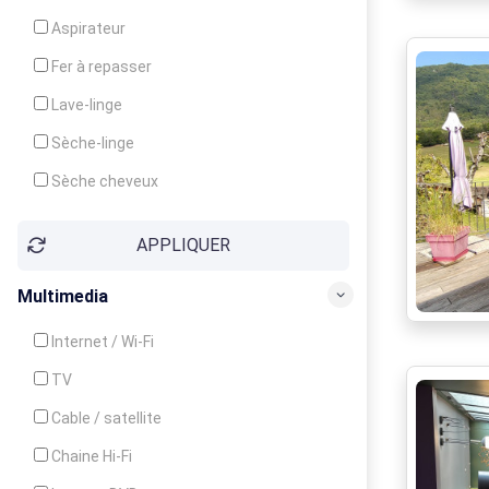
Cuisinière
Aspirateur
Four
Fer à repasser
Grille-pain
Lave-linge
Lave-vaisselle
Sèche-linge
Micro-ondes
Sèche cheveux
APPLIQUER
Multimedia
Internet / Wi-Fi
TV
Cable / satellite
Chaine Hi-Fi