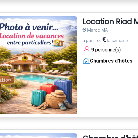
Location Riad
Maroc MA
€
à partir de
la semaine
9
personne(s)
Chambres d'hôtes