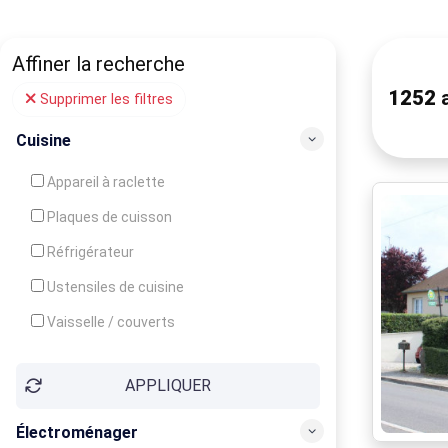
Affiner la recherche
1252
a
Supprimer les filtres
Cuisine
Appareil à raclette
Plaques de cuisson
Réfrigérateur
Ustensiles de cuisine
Vaisselle / couverts
Bouilloire
APPLIQUER
Cafetière
Congélateur
Électroménager