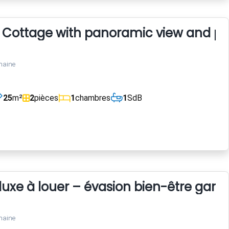
u Cottage with panoramic view and po
maine
25
m²
2
pièces
1
chambres
1
SdB
 luxe à louer – évasion bien-être gara
maine