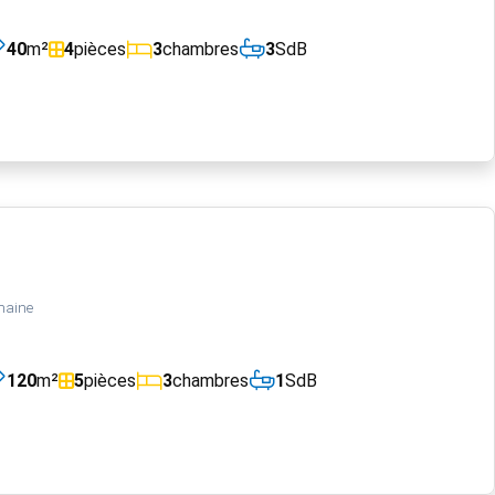
40
m²
4
pièces
3
chambres
3
SdB
maine
120
m²
5
pièces
3
chambres
1
SdB