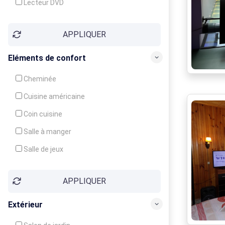
Lecteur DVD
Téléphone
APPLIQUER
Fax
Eléments de confort
Cheminée
Cuisine américaine
Coin cuisine
Salle à manger
Salle de jeux
Cour
APPLIQUER
Jardin
Balcon / Terrasse
Extérieur
Véranda