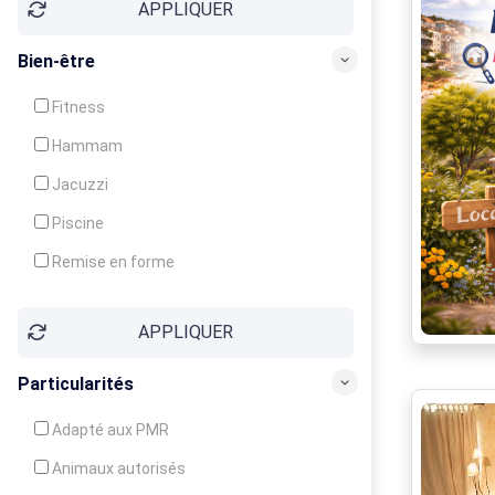
APPLIQUER
Bien-être
Fitness
Hammam
Jacuzzi
Piscine
Remise en forme
Sauna
APPLIQUER
Soins du corps
Particularités
Adapté aux PMR
Animaux autorisés