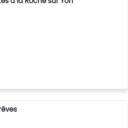
s à la Roche sur Yon
rêves