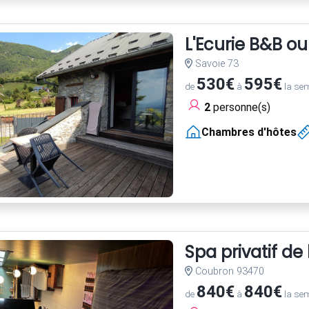
L'Ecurie B&B o
Savoie 73
530€
595€
de
à
la se
2
personne(s)
Chambres d'hôtes
Spa privatif de
Coubron 93470
840€
840€
de
à
la se