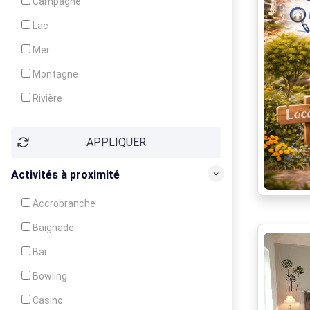
Campagne
Animation
Lac
Mer
Montagne
Rivière
Village
APPLIQUER
Ville
Activités à proximité
Accrobranche
Baignade
Bar
Bowling
Casino