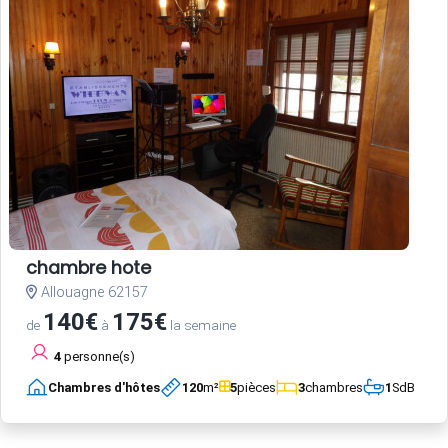
chambre hote
Allouagne 62157
140€
175€
de
à
la semaine
4
personne(s)
Chambres d'hôtes
120
m²
5
pièces
3
chambres
1
SdB