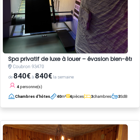
Spa privatif de luxe à louer – évasion bien-être 
Coubron 93470
840€
840€
de
à
la semaine
4
personne(s)
Chambres d'hôtes
40
m²
4
pièces
3
chambres
3
SdB