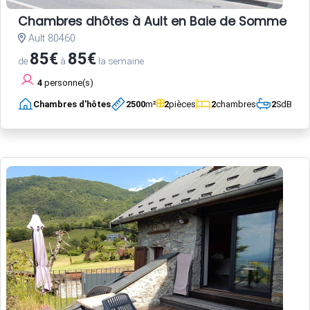
Chambres dhôtes à Ault en Baie de Somme
Ault 80460
85€
85€
de
à
la semaine
4
personne(s)
Chambres d'hôtes
2500
m²
2
pièces
2
chambres
2
SdB