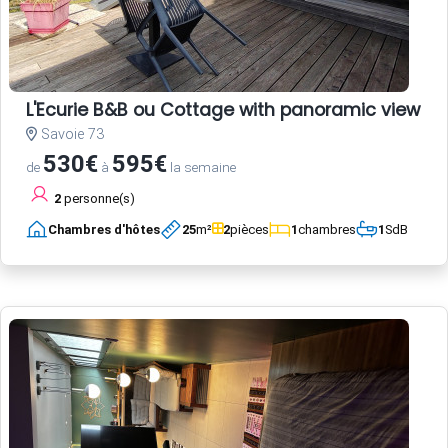
L'Ecurie B&B ou Cottage with panoramic view an
Savoie 73
530€
595€
de
à
la semaine
2
personne(s)
Chambres d'hôtes
25
m²
2
pièces
1
chambres
1
SdB