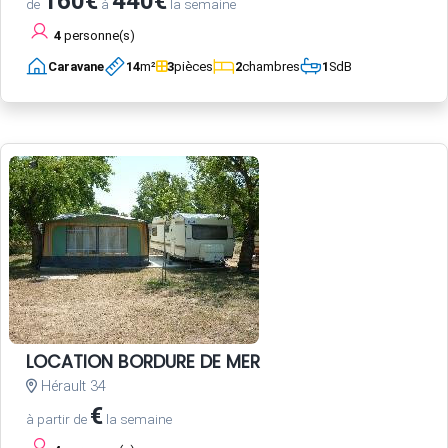
160€
440€
de
à
la semaine
4
personne(s)
Caravane
14
m²
3
pièces
2
chambres
1
SdB
LOCATION BORDURE DE MER
Hérault 34
€
à partir de
la semaine