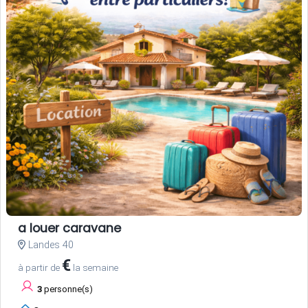
a louer caravane
Landes 40
€
à partir de
la semaine
3
personne(s)