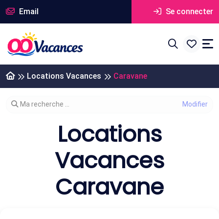
Email
Se connecter
Locations Vacances
Caravane
Modifier votre recherche
Ma recherche ...
Locations
Vacances
Caravane