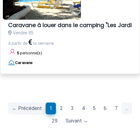
Caravane à louer dans le camping "Les Jardins d
Vendée 85
€
à partir de
la semaine
5
personne(s)
Caravane
(current)
← Précédent
1
2
3
4
5
6
7
…
29
Suivant →