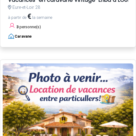
Vacances "en caravane Vintage" Eriba à LOUER, 
Eure-et-Loir 28
€
à partir de
la semaine
3
personne(s)
Caravane