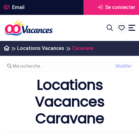
Email
Se connecter
Locations Vacances
Caravane
Modifier votre recherche
Ma recherche ...
Locations
Vacances
Caravane