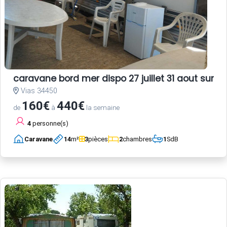
caravane bord mer dispo 27 juillet 31 aout sur ter
Vias 34450
160€
440€
de
à
la semaine
4
personne(s)
Caravane
14
m²
3
pièces
2
chambres
1
SdB