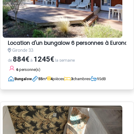
Location d'un bungalow 6 personnes à Euronat
Gironde 33
884€
1245€
de
à
la semaine
6
personne(s)
Bungalow
55
m²
4
pièces
3
chambres
1
SdB