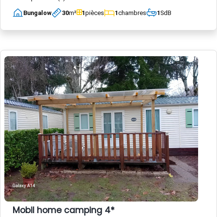
Bungalow
30
m²
1
pièces
1
chambres
1
SdB
Mobil home camping 4*