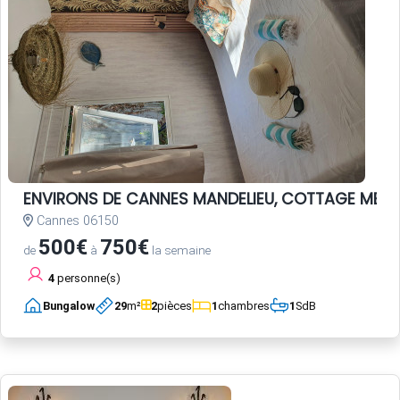
ENVIRONS DE CANNES MANDELIEU, COTTAGE MER c
Cannes 06150
500€
750€
de
à
la semaine
4
personne(s)
Bungalow
29
m²
2
pièces
1
chambres
1
SdB