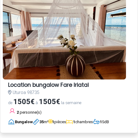
Location bungalow Fare Iriatai
Uturoa 98735
1505€
1505€
de
à
la semaine
2
personne(s)
Bungalow
35
m²
1
pièces
1
chambres
1
SdB