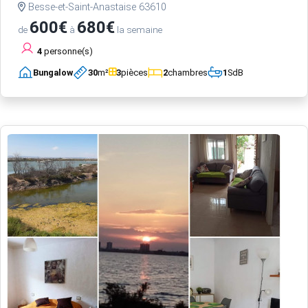
Besse-et-Saint-Anastaise 63610
600€
680€
de
à
la semaine
4
personne(s)
Bungalow
30
m²
3
pièces
2
chambres
1
SdB