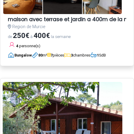
maison avec terrase et jardin a 400m de la me
Region de Murcie
250€
400€
de
à
la semaine
4
personne(s)
Bungalow
80
m²
7
pièces
3
chambres
1
SdB