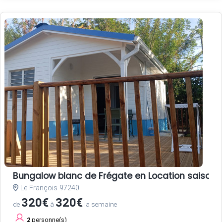
Bungalow blanc de Frégate en Location saisonni
Le François 97240
320€
320€
de
à
la semaine
2
personne(s)