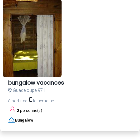
bungalow vacances
Guadeloupe 971
€
à partir de
la semaine
2
personne(s)
Bungalow