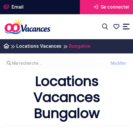
Email
Se connecter
Locations Vacances
Bungalow
Modifier votre recherche
Ma recherche ...
Locations
Vacances
Bungalow