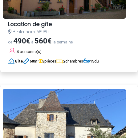
Location de gîte
Beblenheim 68980
490€
560€
de
à
la semaine
4
personne(s)
Gîte
60
m²
3
pièces
2
chambres
1
SdB