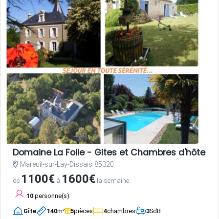
Domaine La Folie - Gites et Chambres d'hôtes 
Mareuil-sur-Lay-Dissais 85320
1100€
1600€
de
à
la semaine
10
personne(s)
Gîte
140
m²
5
pièces
4
chambres
3
SdB