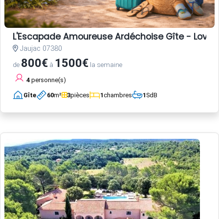
L'Escapade Amoureuse Ardéchoise Gîte - Love Room
Jaujac 07380
800€
1500€
de
à
la semaine
4
personne(s)
Gîte
60
m²
3
pièces
1
chambres
1
SdB