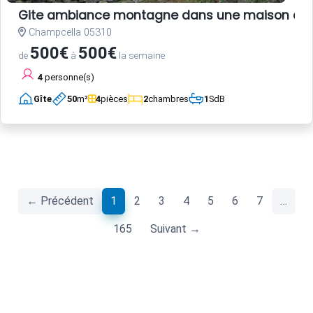
Gite ambiance montagne dans une maison anc
Champcella 05310
500€
500€
de
à
la semaine
4
personne(s)
Gîte
50
m²
4
pièces
2
chambres
1
SdB
(current)
← Précédent
1
2
3
4
5
6
7
…
165
Suivant →