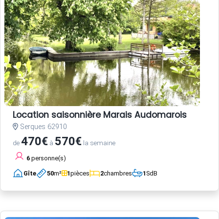
Location saisonnière Marais Audomarois
Serques 62910
470€
570€
de
à
la semaine
6
personne(s)
Gîte
50
m²
1
pièces
2
chambres
1
SdB