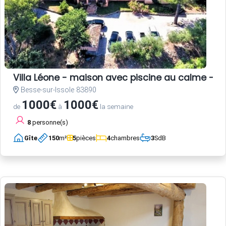
Villa Léone - maison avec piscine au calme - 2
Besse-sur-Issole 83890
1000€
1000€
de
à
la semaine
8
personne(s)
Gîte
150
m²
5
pièces
4
chambres
3
SdB