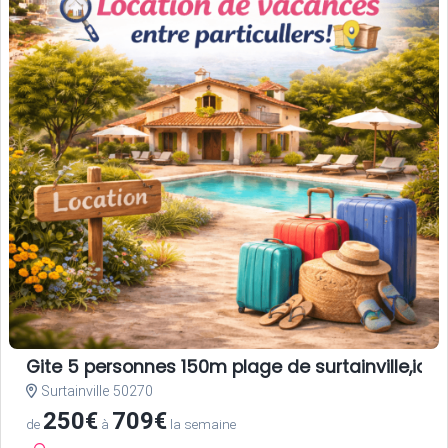
Gite 5 personnes 150m plage de surtainville,ideal
Surtainville 50270
250€
709€
de
à
la semaine