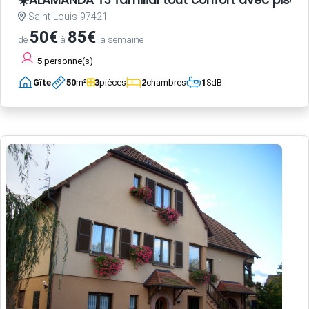
☀️ALAMANDA T3 familial tout confort avec pisci
Saint-Louis 97421
50€
85€
de
à
la semaine
5
personne(s)
Gîte
50
m²
3
pièces
2
chambres
1
SdB