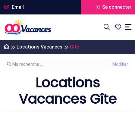
Email
Se connecter
Locations Vacances
Gîte
Modifier votre recherche
Ma recherche ...
Locations
Vacances Gîte