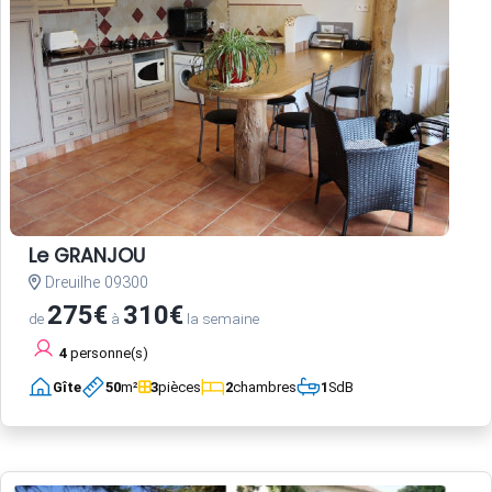
Le GRANJOU
Dreuilhe 09300
275€
310€
de
à
la semaine
4
personne(s)
Gîte
50
m²
3
pièces
2
chambres
1
SdB