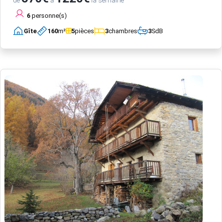
de
à
la semaine
6
personne(s)
Gîte
160
m²
5
pièces
3
chambres
3
SdB