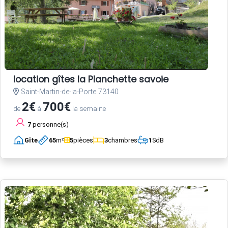
location gîtes la Planchette savoie
Saint-Martin-de-la-Porte 73140
2€
700€
de
à
la semaine
7
personne(s)
Gîte
65
m²
5
pièces
3
chambres
1
SdB