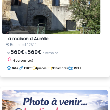
La maison d Aurélie
Bournazel 12390
560€
560€
de
à
la semaine
6
personne(s)
Gîte
110
m²
4
pièces
3
chambres
1
SdB