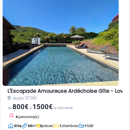
L'Escapade Amoureuse Ardéchoise Gîte - Love Room
Jaujac 07380
800€
1500€
de
à
la semaine
4
personne(s)
Gîte
60
m²
3
pièces
1
chambres
1
SdB