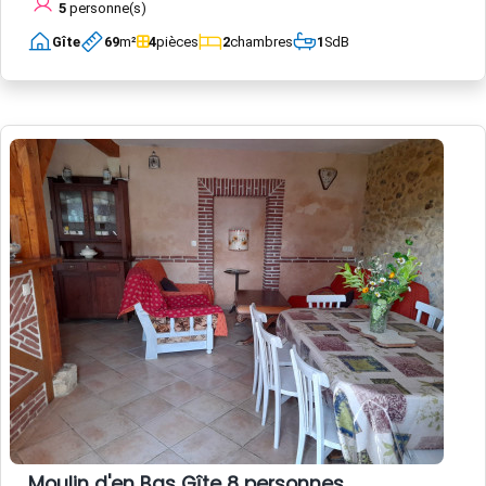
5
personne(s)
Gîte
69
m²
4
pièces
2
chambres
1
SdB
Moulin d'en Bas Gîte 8 personnes