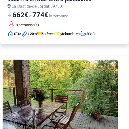
La Bastide-de-Lordat 09700
662€
774€
de
à
la semaine
8
personne(s)
Gîte
120
m²
5
pièces
4
chambres
2
SdB