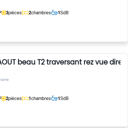
²
3
pièces
2
chambres
1
SdB
 AOUT beau T2 traversant rez vue direc
maine
²
2
pièces
1
chambres
1
SdB