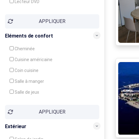
Lecteur DVD
Téléphone
APPLIQUER
Fax
Eléments de confort
Cheminée
Cuisine américaine
Coin cuisine
Salle à manger
Salle de jeux
Cour
APPLIQUER
Jardin
Balcon / Terrasse
Extérieur
Véranda