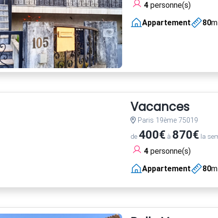
4
personne(s)
Appartement
80
m
Vacances
Paris 19ème 75019
400€
870€
de
à
la se
4
personne(s)
Appartement
80
m