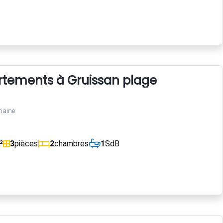
rtements à Gruissan plage
maine
²
3
pièces
2
chambres
1
SdB