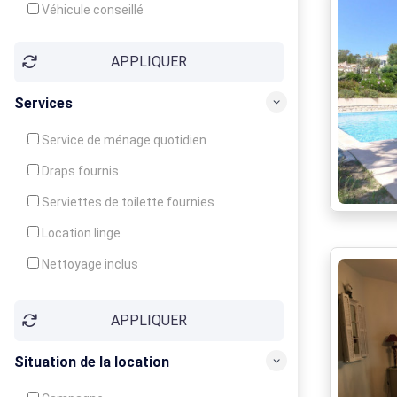
Véhicule conseillé
APPLIQUER
Services
Service de ménage quotidien
Draps fournis
Serviettes de toilette fournies
Location linge
Nettoyage inclus
Nettoyage en supplément
APPLIQUER
Garde d'enfants
Crèche
Situation de la location
Club enfants