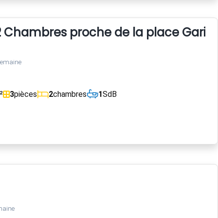
Chambres proche de la place Garibaldi
semaine
²
3
pièces
2
chambres
1
SdB
maine