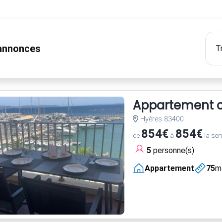
nnonces
Appartement cl
Hyères 83400
854€
854€
de
à
la se
5
personne(s)
Appartement
75
m