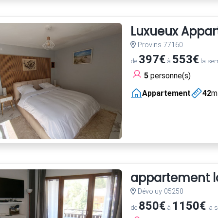
Luxueux Appart
Provins 77160
397€
553€
de
à
la se
5
personne(s)
Appartement
42
m
appartement la
Dévoluy 05250
850€
1150€
de
à
la 