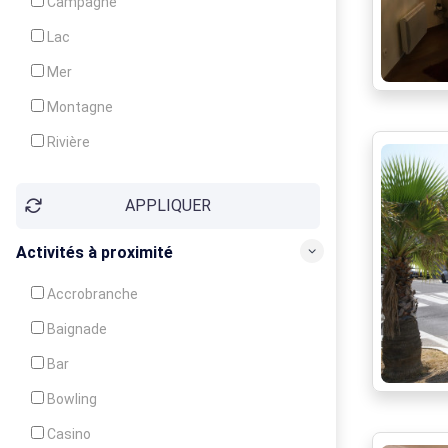
Campagne
Animation
Lac
Mer
Montagne
Rivière
Village
APPLIQUER
Ville
Activités à proximité
Accrobranche
Baignade
Bar
Bowling
Casino