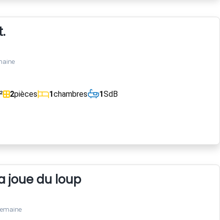
.
maine
²
2
pièces
1
chambres
1
SdB
 joue du loup
semaine