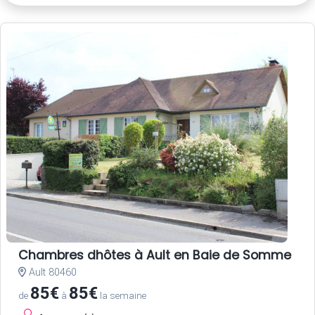
Chambres dhôtes à Ault en Baie de Somme
Ault 80460
85€
85€
de
à
la semaine