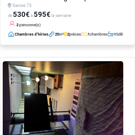
Savoie 73
530€
595€
de
à
la semaine
2
personne(s)
Chambres d'hôtes
25
m²
2
pièces
1
chambres
1
SdB