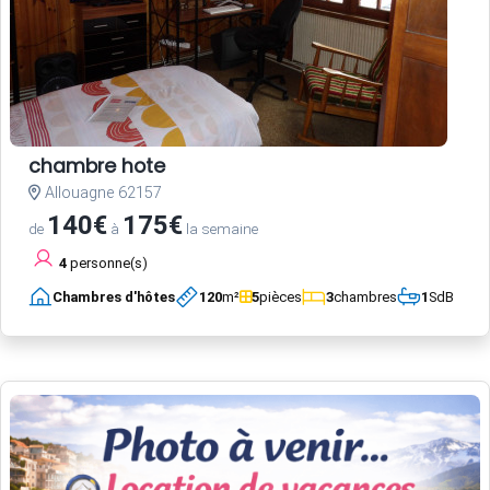
chambre hote
Allouagne 62157
140€
175€
de
à
la semaine
4
personne(s)
Chambres d'hôtes
120
m²
5
pièces
3
chambres
1
SdB