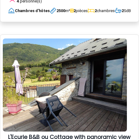
4
personne(s)
Chambres d'hôtes
2500
m²
2
pièces
2
chambres
2
SdB
L'Ecurie B&B ou Cottage with panoramic view an