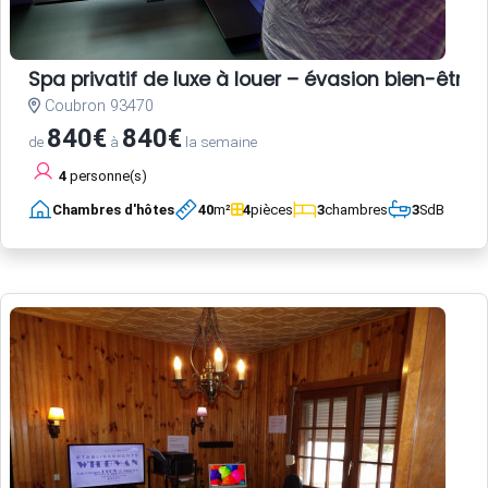
Spa privatif de luxe à louer – évasion bien-être 
Coubron 93470
840€
840€
de
à
la semaine
4
personne(s)
Chambres d'hôtes
40
m²
4
pièces
3
chambres
3
SdB