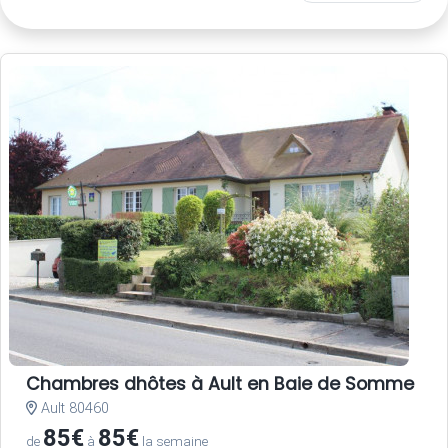
Chambres dhôtes à Ault en Baie de Somme
Ault 80460
85€
85€
de
à
la semaine