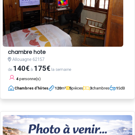
chambre hote
Allouagne 62157
140€
175€
de
à
la semaine
4
personne(s)
Chambres d'hôtes
120
m²
5
pièces
3
chambres
1
SdB