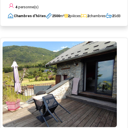
4
personne(s)
Chambres d'hôtes
2500
m²
2
pièces
2
chambres
2
SdB