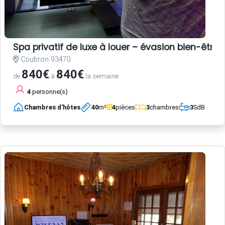
Spa privatif de luxe à louer – évasion bien-être 
Coubron 93470
840€
840€
de
à
la semaine
4
personne(s)
Chambres d'hôtes
40
m²
4
pièces
3
chambres
3
SdB