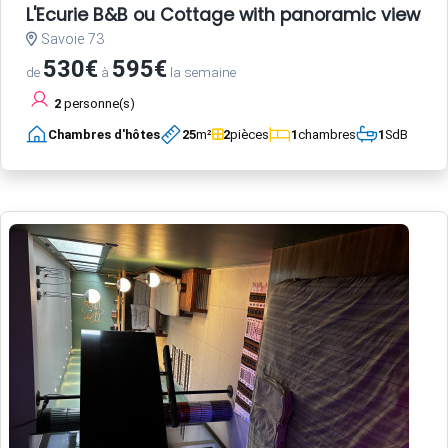
L'Ecurie B&B ou Cottage with panoramic view an
Savoie 73
530€
595€
de
à
la semaine
2
personne(s)
Chambres d'hôtes
25
m²
2
pièces
1
chambres
1
SdB