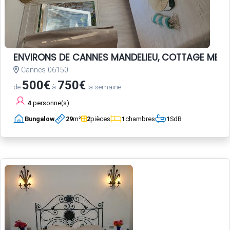
ENVIRONS DE CANNES MANDELIEU, COTTAGE MER c
Cannes 06150
500€
750€
de
à
la semaine
4
personne(s)
Bungalow
29
m²
2
pièces
1
chambres
1
SdB