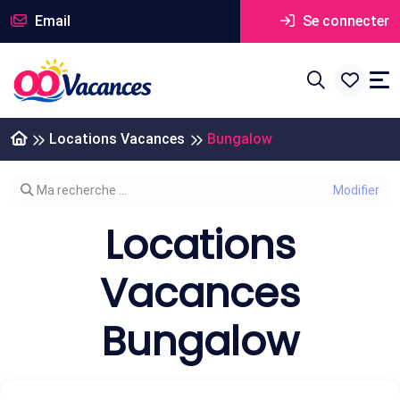
Email
Se connecter
Locations Vacances
Bungalow
Modifier votre recherche
Ma recherche ...
Locations
Vacances
Bungalow