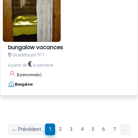
bungalow vacances
Guadeloupe 971
€
à partir de
la semaine
2
personne(s)
Bungalow
(current)
← Précédent
1
2
3
4
5
6
7
…