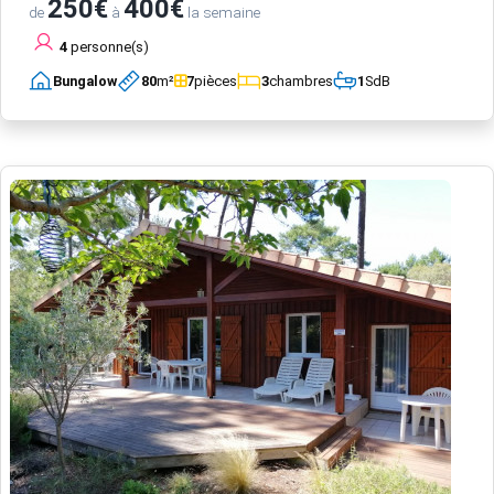
250€
400€
de
à
la semaine
4
personne(s)
Bungalow
80
m²
7
pièces
3
chambres
1
SdB