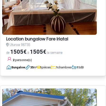
Location bungalow Fare Iriatai
Uturoa 98735
1505€
1505€
de
à
la semaine
2
personne(s)
Bungalow
35
m²
1
pièces
1
chambres
1
SdB