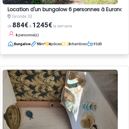
Location d'un bungalow 6 personnes à Euronat
Gironde 33
884€
1245€
de
à
la semaine
6
personne(s)
Bungalow
55
m²
4
pièces
3
chambres
1
SdB