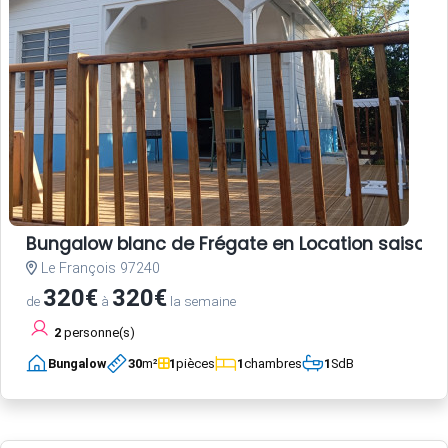
Bungalow blanc de Frégate en Location saisonni
Le François 97240
320€
320€
de
à
la semaine
2
personne(s)
Bungalow
30
m²
1
pièces
1
chambres
1
SdB