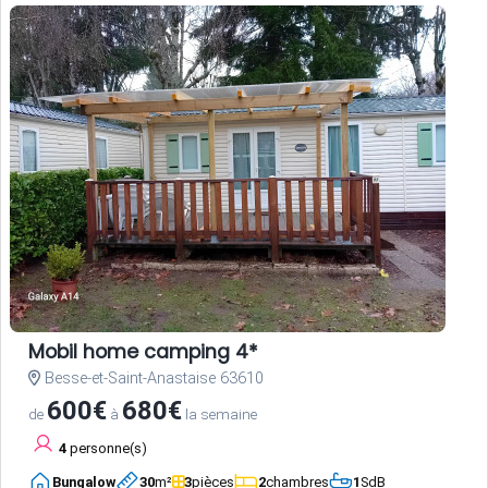
Mobil home camping 4*
Besse-et-Saint-Anastaise 63610
600€
680€
de
à
la semaine
4
personne(s)
Bungalow
30
m²
3
pièces
2
chambres
1
SdB