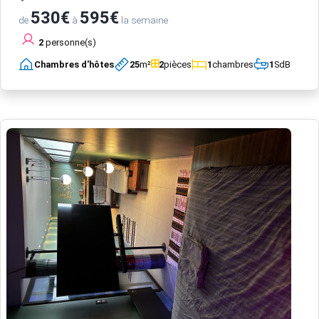
530€
595€
de
à
la semaine
2
personne(s)
Chambres d'hôtes
25
m²
2
pièces
1
chambres
1
SdB