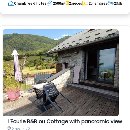
Chambres d'hôtes
2500
m²
2
pièces
2
chambres
2
SdB
L'Ecurie B&B ou Cottage with panoramic view an
Savoie 73