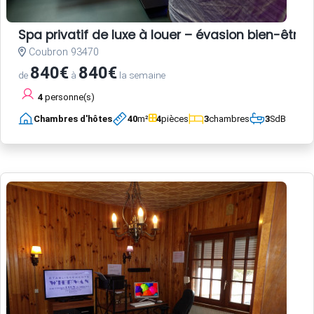
Spa privatif de luxe à louer – évasion bien-être 
Coubron 93470
840€
840€
de
à
la semaine
4
personne(s)
Chambres d'hôtes
40
m²
4
pièces
3
chambres
3
SdB