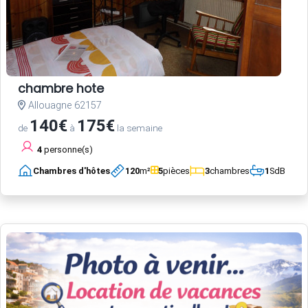
chambre hote
Allouagne 62157
140€
175€
de
à
la semaine
4
personne(s)
Chambres d'hôtes
120
m²
5
pièces
3
chambres
1
SdB