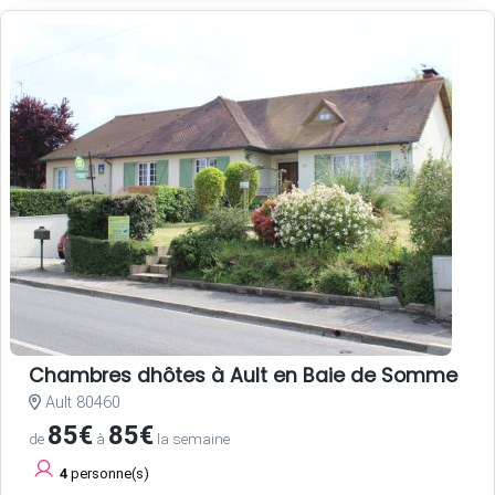
Chambres dhôtes à Ault en Baie de Somme
Ault 80460
85€
85€
de
à
la semaine
4
personne(s)