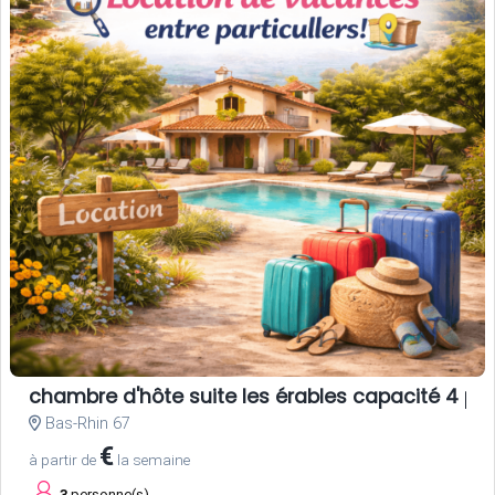
chambre d'hôte suite les érables capacité 4 pe
Bas-Rhin 67
€
à partir de
la semaine
3
personne(s)