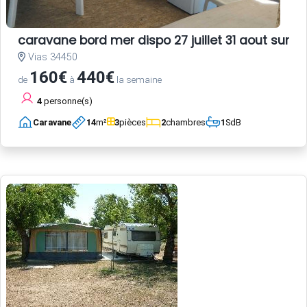
caravane bord mer dispo 27 juillet 31 aout sur ter
Vias 34450
160€
440€
de
à
la semaine
4
personne(s)
Caravane
14
m²
3
pièces
2
chambres
1
SdB