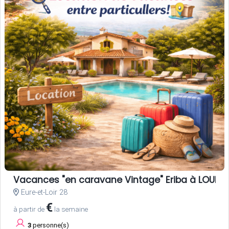
Vacances "en caravane Vintage" Eriba à LOUER, 
Eure-et-Loir 28
€
à partir de
la semaine
3
personne(s)