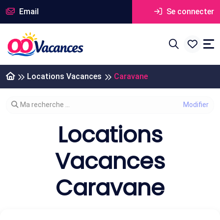
Email
Se connecter
Locations Vacances
Caravane
Modifier votre recherche
Ma recherche ...
Locations
Vacances
Caravane