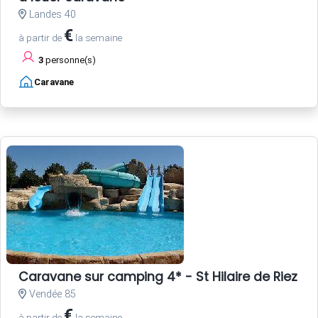
Landes 40
€
à partir de
la semaine
3
personne(s)
Caravane
Caravane sur camping 4* - St Hilaire de Riez - 
Vendée 85
€
à partir de
la semaine