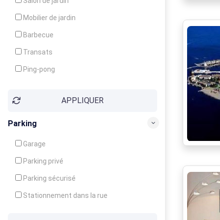
Salon de jardin
Local à ski
Mobilier de jardin
Climatisation
Barbecue
Ventilateur
Transats
Ping-pong
Baby-foot
APPLIQUER
Jeux d'enfants
Parking
Garage
Parking privé
Parking sécurisé
Stationnement dans la rue