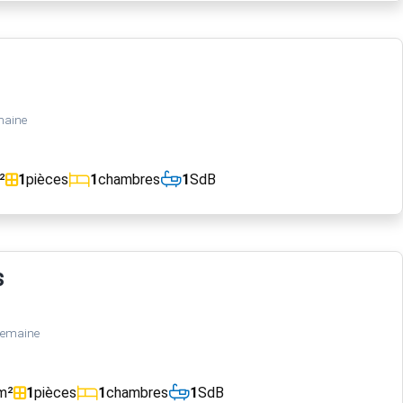
maine
²
1
pièces
1
chambres
1
SdB
s
semaine
m²
1
pièces
1
chambres
1
SdB