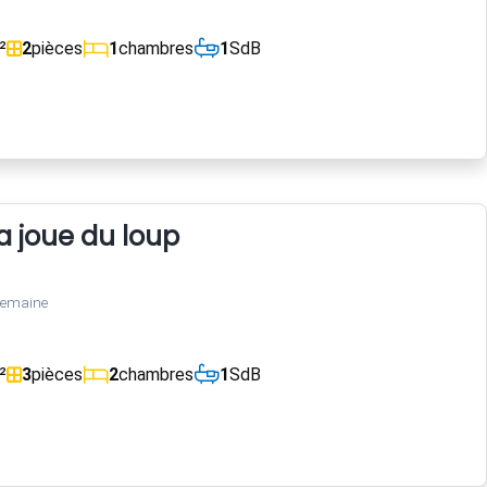
²
2
pièces
1
chambres
1
SdB
 joue du loup
semaine
²
3
pièces
2
chambres
1
SdB