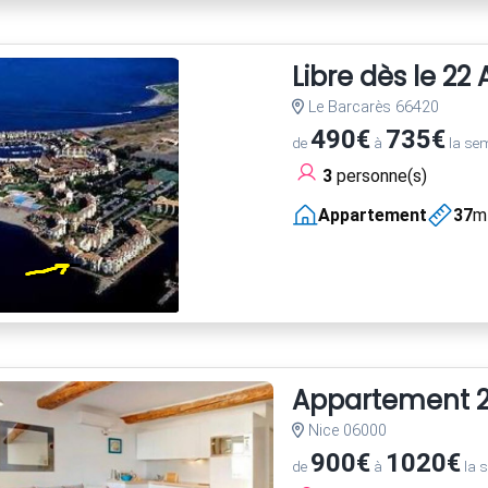
Libre dès le 22
Le Barcarès 66420
490€
735€
de
à
la se
3
personne(s)
Appartement
37
m
Appartement 2 
Nice 06000
900€
1020€
de
à
la 