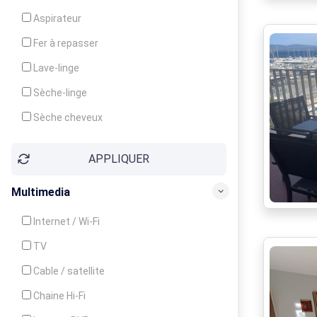
Cuisinière
Aspirateur
Four
Fer à repasser
Grille-pain
Lave-linge
Lave-vaisselle
Sèche-linge
Micro-ondes
Sèche cheveux
APPLIQUER
Multimedia
Internet / Wi-Fi
TV
Cable / satellite
Chaine Hi-Fi