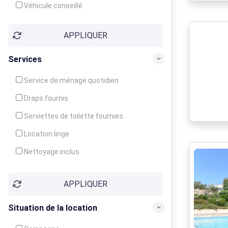
Véhicule conseillé
APPLIQUER
Services
Service de ménage quotidien
Draps fournis
Serviettes de toilette fournies
Location linge
Nettoyage inclus
Nettoyage en supplément
APPLIQUER
Garde d'enfants
Crèche
Situation de la location
Club enfants