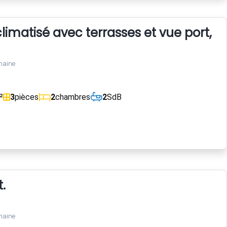
imatisé avec terrasses et vue port, 
maine
²
3
pièces
2
chambres
2
SdB
.
maine