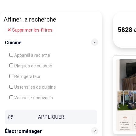
Affiner la recherche
5828
a
Supprimer les filtres
Cuisine
Appareil à raclette
Plaques de cuisson
Réfrigérateur
Ustensiles de cuisine
Vaisselle / couverts
Bouilloire
APPLIQUER
Cafetière
Congélateur
Électroménager