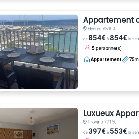
Appartement cl
Hyères 83400
854€
854€
de
à
la se
5
personne(s)
Appartement
75
m
Luxueux Appart
Provins 77160
397€
553€
de
à
la se