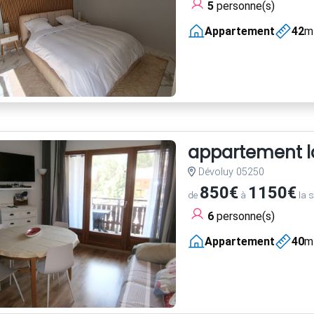
5
personne(s)
Appartement
42
m
appartement la
Dévoluy 05250
850€
1150€
de
à
la 
6
personne(s)
Appartement
40
m