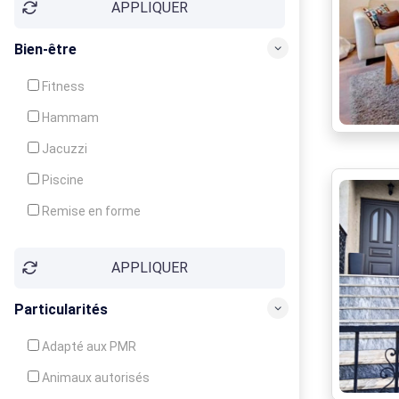
APPLIQUER
Bien-être
Fitness
Hammam
Jacuzzi
Piscine
Remise en forme
Sauna
APPLIQUER
Soins du corps
Particularités
Adapté aux PMR
Animaux autorisés