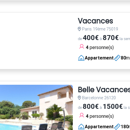
Vacances
Paris 19ème 75019
400€
870€
de
à
la se
4
personne(s)
Appartement
80
m
Belle Vacance
Barcelonne 26120
800€
1500€
de
à
la 
4
personne(s)
Appartement
180