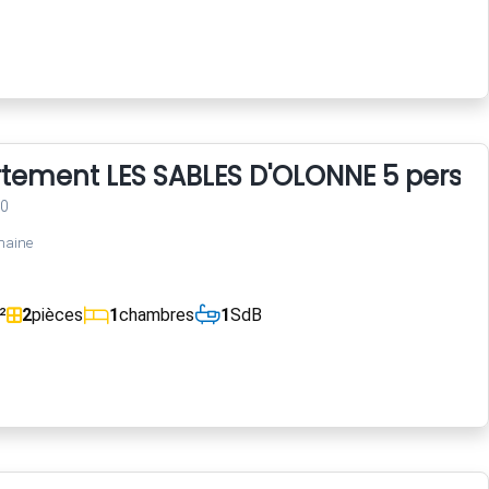
rtement LES SABLES D'OLONNE 5 perso
00
maine
²
2
pièces
1
chambres
1
SdB