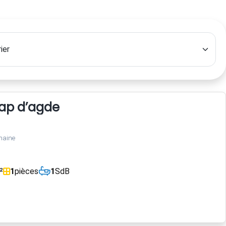
cap d’agde
maine
²
1
pièces
1
SdB