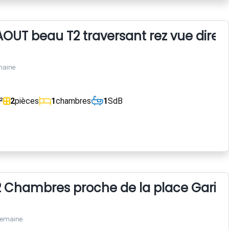
 AOUT beau T2 traversant rez vue direc
maine
²
2
pièces
1
chambres
1
SdB
Chambres proche de la place Garibaldi
semaine