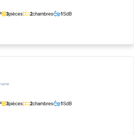
²
3
pièces
2
chambres
1
SdB
maine
²
3
pièces
2
chambres
1
SdB