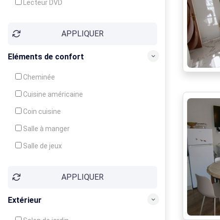
Lecteur DVD
Téléphone
APPLIQUER
Fax
Eléments de confort
Cheminée
Cuisine américaine
Coin cuisine
Salle à manger
Salle de jeux
Cour
APPLIQUER
Jardin
Balcon / Terrasse
Extérieur
Véranda