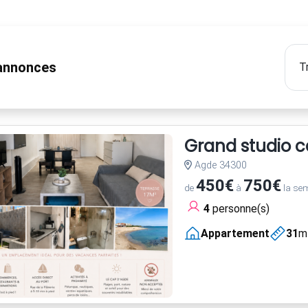
nnonces
Grand studio 
Agde 34300
450€
750€
de
à
la se
4
personne(s)
Appartement
31
m