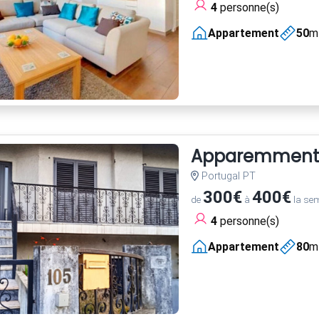
4
personne(s)
Appartement
50
m
Apparemment
Portugal PT
300€
400€
de
à
la se
4
personne(s)
Appartement
80
m