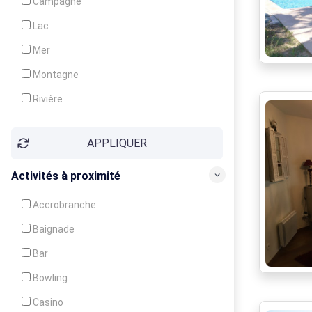
Campagne
Animation
Lac
Mer
Montagne
Rivière
Village
APPLIQUER
Ville
Activités à proximité
Accrobranche
Baignade
Bar
Bowling
Casino