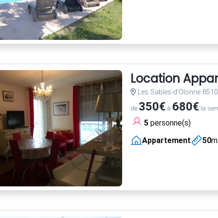
Location Appa
Les Sables-d'Olonne 851
350€
680€
de
à
la se
5
personne(s)
Appartement
50
m