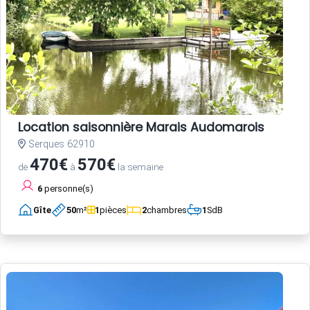
Location saisonnière Marais Audomarois
Serques 62910
470€
570€
de
à
la semaine
6
personne(s)
Gîte
50
m²
1
pièces
2
chambres
1
SdB