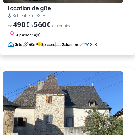
Location de gîte
Beblenheim 68980
490€
560€
de
à
la semaine
4
personne(s)
Gîte
60
m²
3
pièces
2
chambres
1
SdB