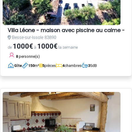
Villa Léone - maison avec piscine au calme - 2
Besse-sur-Issole 83890
1000€
1000€
de
à
la semaine
8
personne(s)
Gîte
150
m²
5
pièces
4
chambres
3
SdB