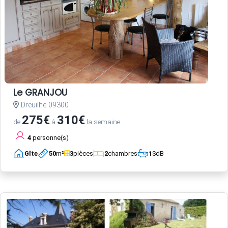
Le GRANJOU
Dreuilhe 09300
275€
310€
de
à
la semaine
4
personne(s)
Gîte
50
m²
3
pièces
2
chambres
1
SdB