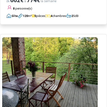
662€
774€
de
à
la semaine
8
personne(s)
Gîte
120
m²
5
pièces
4
chambres
2
SdB