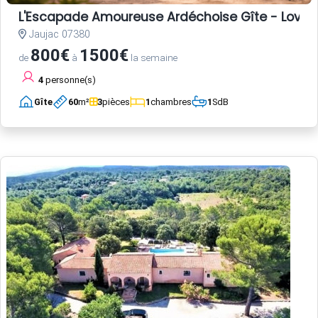
L'Escapade Amoureuse Ardéchoise Gîte - Love Room
Jaujac 07380
800€
1500€
de
à
la semaine
4
personne(s)
Gîte
60
m²
3
pièces
1
chambres
1
SdB