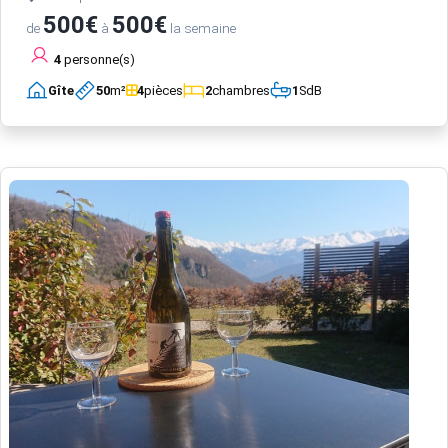
500€
500€
de
à
la semaine
4
personne(s)
Gîte
50
m²
4
pièces
2
chambres
1
SdB