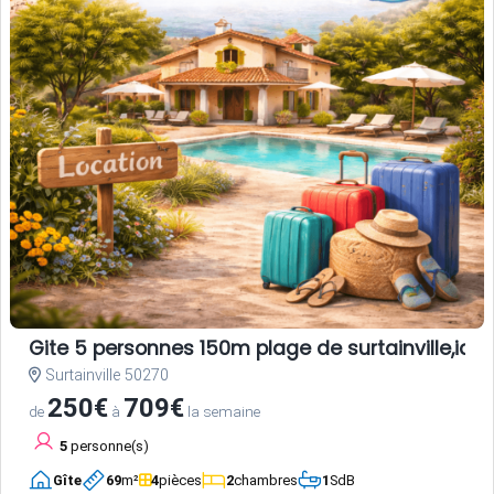
Gite 5 personnes 150m plage de surtainville,ideal
Surtainville 50270
250€
709€
de
à
la semaine
5
personne(s)
Gîte
69
m²
4
pièces
2
chambres
1
SdB