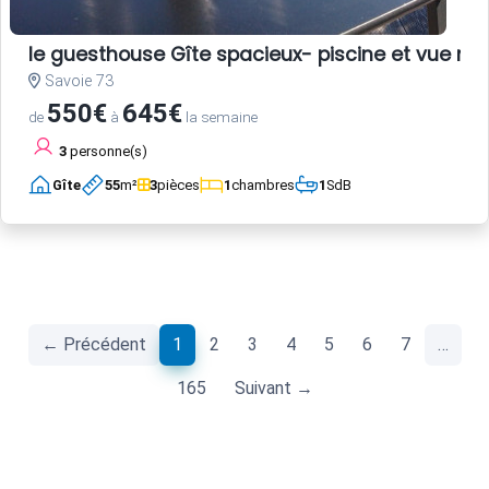
le guesthouse Gîte spacieux- piscine et vue m
Savoie 73
550€
645€
de
à
la semaine
3
personne(s)
Gîte
55
m²
3
pièces
1
chambres
1
SdB
(current)
← Précédent
1
2
3
4
5
6
7
…
165
Suivant →