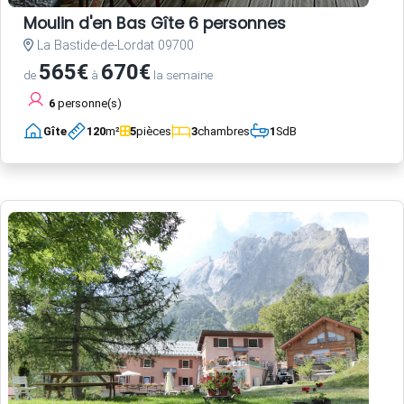
Moulin d'en Bas Gîte 6 personnes
La Bastide-de-Lordat 09700
565€
670€
de
à
la semaine
6
personne(s)
Gîte
120
m²
5
pièces
3
chambres
1
SdB