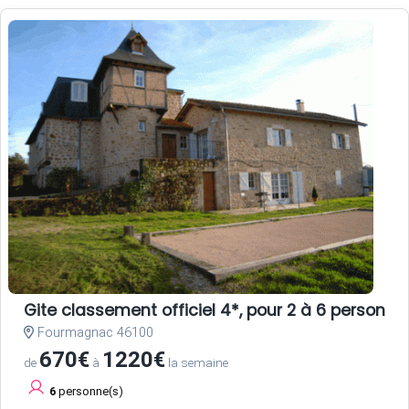
Gite classement officiel 4*, pour 2 à 6 person
Fourmagnac 46100
670€
1220€
de
à
la semaine
6
personne(s)