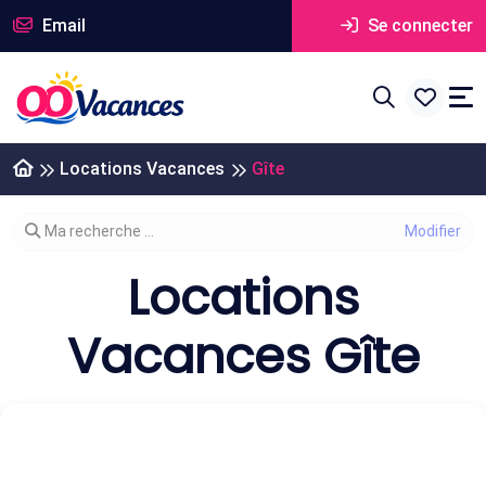
Email
Se connecter
Locations Vacances
Gîte
Modifier votre recherche
Ma recherche ...
Locations
Vacances Gîte