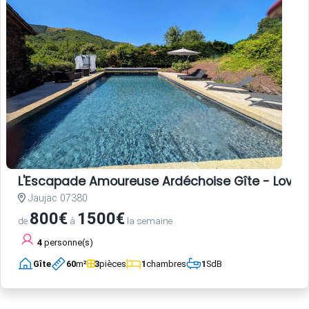
L'Escapade Amoureuse Ardéchoise Gîte - Love Room
Jaujac 07380
800€
1500€
de
à
la semaine
4
personne(s)
Gîte
60
m²
3
pièces
1
chambres
1
SdB