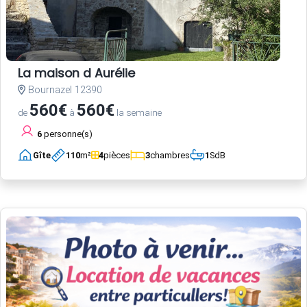
La maison d Aurélie
Bournazel 12390
560€
560€
de
à
la semaine
6
personne(s)
Gîte
110
m²
4
pièces
3
chambres
1
SdB