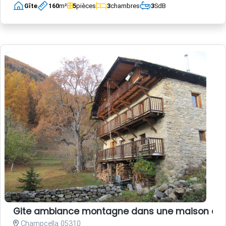
Gîte
160
m²
5
pièces
3
chambres
3
SdB
Gite ambiance montagne dans une maison anc
Champcella 05310