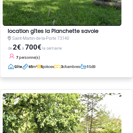
location gîtes la Planchette savoie
Saint-Martin-de-la-Porte 73140
2€
700€
de
à
la semaine
7
personne(s)
Gîte
65
m²
5
pièces
3
chambres
1
SdB