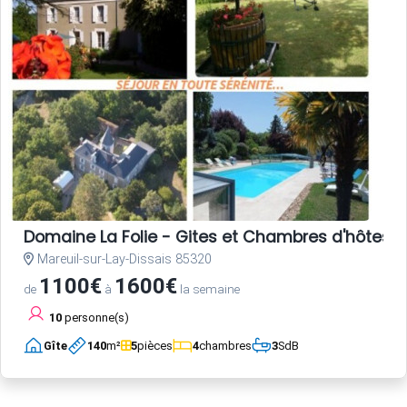
Domaine La Folie - Gites et Chambres d'hôtes 
Mareuil-sur-Lay-Dissais 85320
1100€
1600€
de
à
la semaine
10
personne(s)
Gîte
140
m²
5
pièces
4
chambres
3
SdB