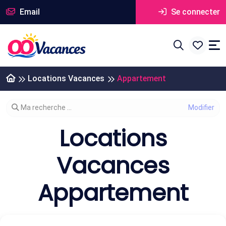
Email
Se connecter
Locations Vacances
Appartement
Modifier votre recherche
Ma recherche ...
Locations
Vacances
Appartement