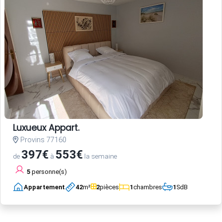
Luxueux Appart.
Provins 77160
397€
553€
de
à
la semaine
5
personne(s)
Appartement
42
m²
2
pièces
1
chambres
1
SdB