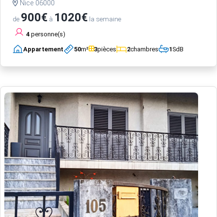
Nice 06000
900€
1020€
de
à
la semaine
4
personne(s)
Appartement
50
m²
3
pièces
2
chambres
1
SdB