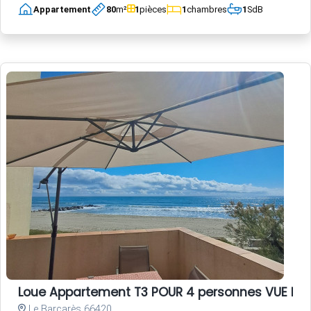
Appartement
80
m²
1
pièces
1
chambres
1
SdB
Loue Appartement T3 POUR 4 personnes VUE ME
Le Barcarès 66420