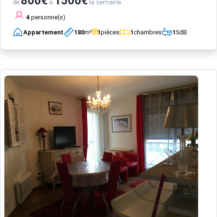
800€
1500€
de
à
la semaine
4
personne(s)
Appartement
180
m²
1
pièces
1
chambres
1
SdB