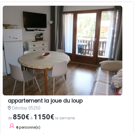
appartement la joue du loup
Dévoluy 05250
850€
1150€
de
à
la semaine
6
personne(s)