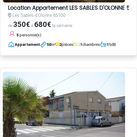
Location Appartement LES SABLES D'OLONNE 5 p
Les Sables-d'Olonne 85100
350€
680€
de
à
la semaine
5
personne(s)
Appartement
50
m²
2
pièces
1
chambres
1
SdB