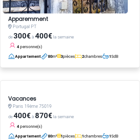
Apparemment
Portugal PT
300€
400€
de
à
la semaine
4
personne(s)
Appartement
80
m²
3
pièces
2
chambres
1
SdB
Vacances
Paris 19ème 75019
400€
870€
de
à
la semaine
4
personne(s)
Appartement
80
m²
1
pièces
1
chambres
1
SdB