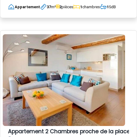
Appartement
37
m²
2
pièces
1
chambres
1
SdB
Appartement 2 Chambres proche de la place Garib