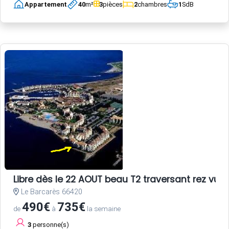
Appartement
40
m²
3
pièces
2
chambres
1
SdB
Libre dès le 22 AOUT beau T2 traversant rez vue 
Le Barcarès 66420
490€
735€
de
à
la semaine
3
personne(s)