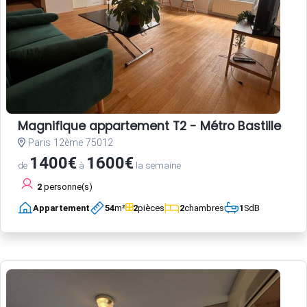
Magnifique appartement T2 - Métro Bastille
Paris 12ème 75012
1400€
1600€
de
à
la semaine
2
personne(s)
Appartement
54
m²
2
pièces
2
chambres
1
SdB