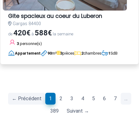
Gite spacieux au coeur du Luberon
Gargas 84400
420€
588€
de
à
la semaine
3
personne(s)
Appartement
90
m²
3
pièces
2
chambres
1
SdB
(current)
← Précédent
1
2
3
4
5
6
7
…
389
Suivant →