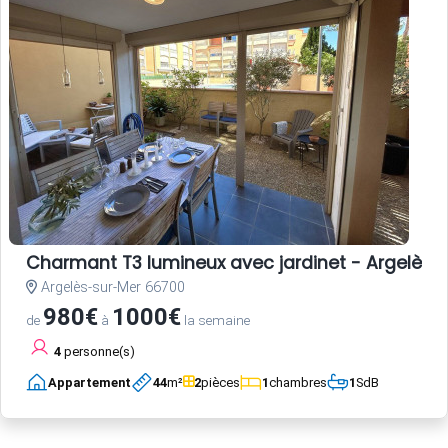
Charmant T3 lumineux avec jardinet - Argelès-
Argelès-sur-Mer 66700
980€
1000€
de
à
la semaine
4
personne(s)
Appartement
44
m²
2
pièces
1
chambres
1
SdB