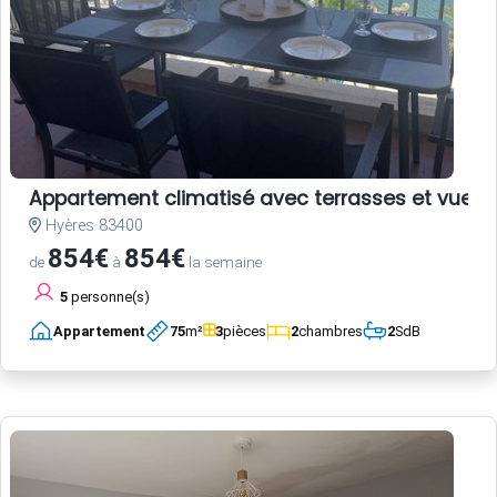
Appartement climatisé avec terrasses et vue po
Hyères 83400
854€
854€
de
à
la semaine
5
personne(s)
Appartement
75
m²
3
pièces
2
chambres
2
SdB