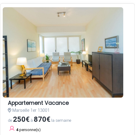
Appartement Vacance
Marseille 1er 13001
250€
870€
de
à
la semaine
4
personne(s)