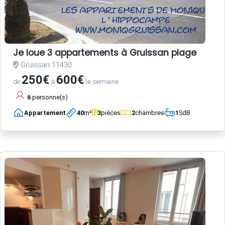
Je loue 3 appartements à Gruissan plage
Gruissan 11430
250€
600€
de
à
la semaine
6
personne(s)
Appartement
40
m²
3
pièces
2
chambres
1
SdB