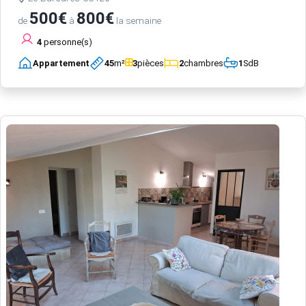
500€
800€
de
à
la semaine
4
personne(s)
Appartement
45
m²
3
pièces
2
chambres
1
SdB