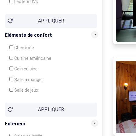
Lecteur DVD
Téléphone
APPLIQUER
Fax
Eléments de confort
Cheminée
Cuisine américaine
Coin cuisine
Salle à manger
Salle de jeux
Cour
APPLIQUER
Jardin
Balcon / Terrasse
Extérieur
Véranda