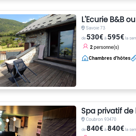
L'Ecurie B&B o
Savoie 73
530€
595€
de
à
la se
2
personne(s)
Chambres d'hôtes
Spa privatif de
Coubron 93470
840€
840€
de
à
la se