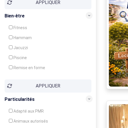
APPLIQUER
Bien-être
Fitness
Hammam
Jacuzzi
Piscine
Remise en forme
Sauna
APPLIQUER
Soins du corps
Particularités
Adapté aux PMR
Animaux autorisés