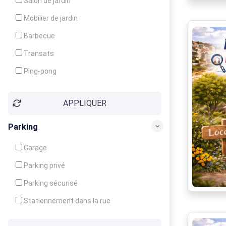
Salon de jardin
Local à ski
Mobilier de jardin
Climatisation
Barbecue
Ventilateur
Transats
Ping-pong
Baby-foot
APPLIQUER
Jeux d'enfants
Parking
Garage
Parking privé
Parking sécurisé
Stationnement dans la rue