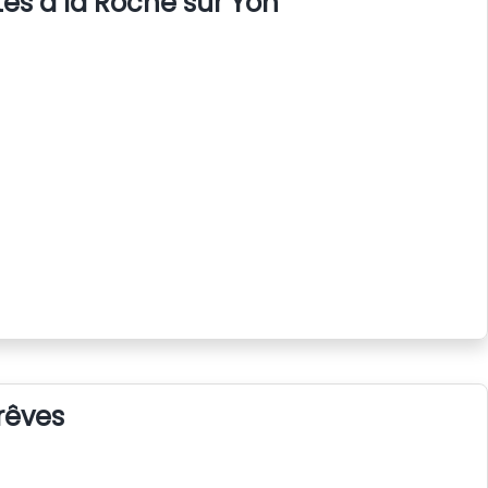
s à la Roche sur Yon
rêves