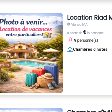
Location Riad
Maroc MA
€
à partir de
la semaine
9
personne(s)
Chambres d'hôtes