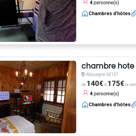
4
personne(s)
Chambres d'hôtes
chambre hote
Allouagne 62157
140€
175€
de
à
la se
4
personne(s)
Chambres d'hôtes