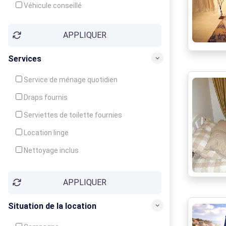
Véhicule conseillé
APPLIQUER
Services
Service de ménage quotidien
Draps fournis
Serviettes de toilette fournies
Location linge
Nettoyage inclus
Nettoyage en supplément
APPLIQUER
Garde d'enfants
Crèche
Situation de la location
Club enfants