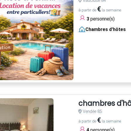
Vaucluse 84
€
à partir de
la semaine
3
personne(s)
Chambres d'hôtes
chambres d'hô
Vendée 85
€
à partir de
la semaine
4
personne(s)