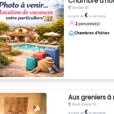
Chambre d'hôte
Vendée 85
€
à partir de
la semaine
2
personne(s)
Chambres d'hôtes
Aux greniers à 
Ille-et-Vilaine 35
€
à partir de
la semaine