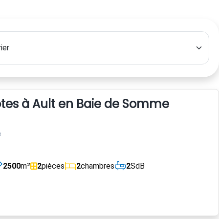
es à Ault en Baie de Somme
e
2500
m²
2
pièces
2
chambres
2
SdB