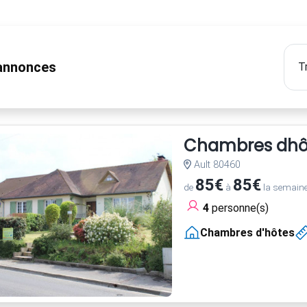
nnonces
Chambres dhôt
Ault 80460
85€
85€
de
à
la semain
4
personne(s)
Chambres d'hôtes