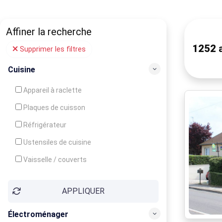
Affiner la recherche
1252
a
Supprimer les filtres
Cuisine
Appareil à raclette
Plaques de cuisson
Réfrigérateur
Ustensiles de cuisine
Vaisselle / couverts
Bouilloire
APPLIQUER
Cafetière
Congélateur
Électroménager