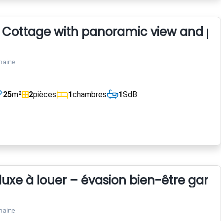
u Cottage with panoramic view and po
maine
25
m²
2
pièces
1
chambres
1
SdB
 luxe à louer – évasion bien-être gara
maine