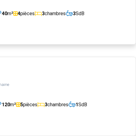
40
m²
4
pièces
3
chambres
3
SdB
maine
120
m²
5
pièces
3
chambres
1
SdB