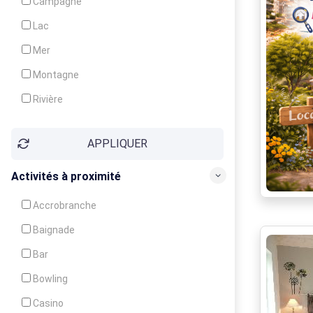
Campagne
Animation
Lac
Mer
Montagne
Rivière
Village
APPLIQUER
Ville
Activités à proximité
Accrobranche
Baignade
Bar
Bowling
Casino