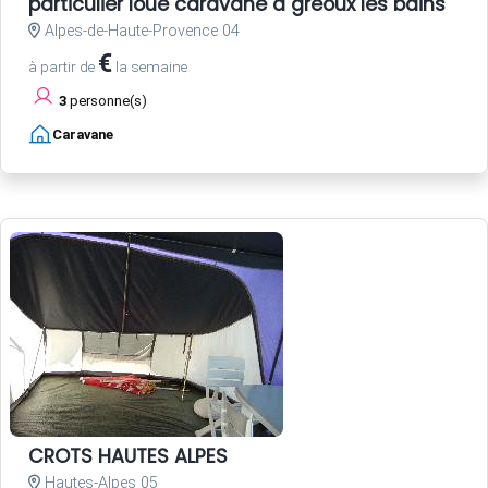
particulier loue caravane a gréoux les bains
Alpes-de-Haute-Provence 04
€
à partir de
la semaine
3
personne(s)
Caravane
CROTS HAUTES ALPES
Hautes-Alpes 05