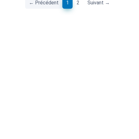
(current)
← Précédent
1
2
Suivant →