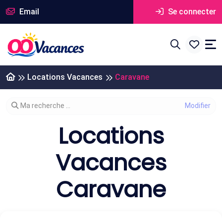
Email
Se connecter
Locations Vacances
Caravane
Modifier votre recherche
Ma recherche ...
Locations
Vacances
Caravane