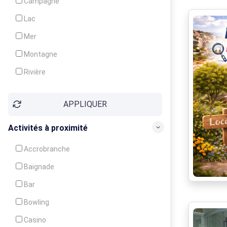
Campagne
Animation
Lac
Mer
Montagne
Rivière
Village
APPLIQUER
Ville
Activités à proximité
Accrobranche
Baignade
Bar
Bowling
Casino