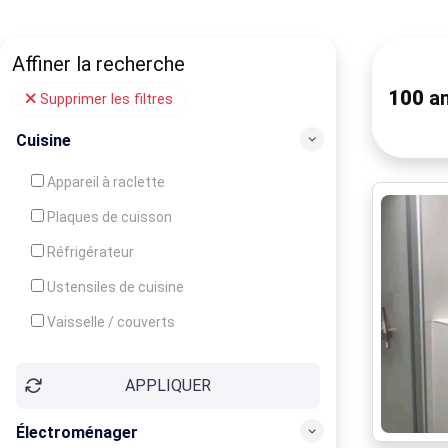
Affiner la recherche
100
an
Supprimer les filtres
Cuisine
Appareil à raclette
Plaques de cuisson
Réfrigérateur
Ustensiles de cuisine
Vaisselle / couverts
Bouilloire
APPLIQUER
Cafetière
Congélateur
Électroménager