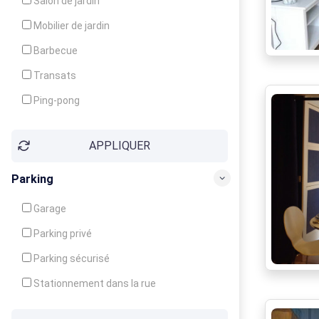
Salon de jardin
Local à ski
Mobilier de jardin
Climatisation
Barbecue
Ventilateur
Transats
Ping-pong
Baby-foot
APPLIQUER
Jeux d'enfants
Parking
Garage
Parking privé
Parking sécurisé
Stationnement dans la rue