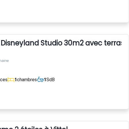
t Disneyland Studio 30m2 avec terrass
maine
èces
1
chambres
1
SdB