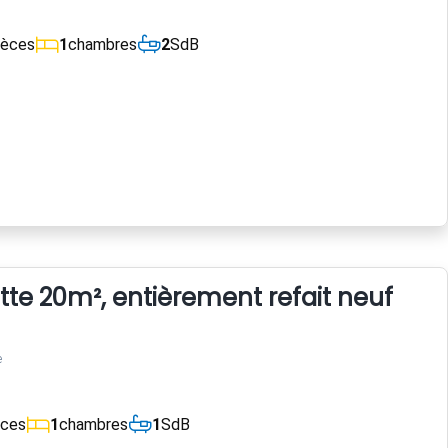
ièces
1
chambres
2
SdB
tte 20m², entièrement refait neuf
e
èces
1
chambres
1
SdB