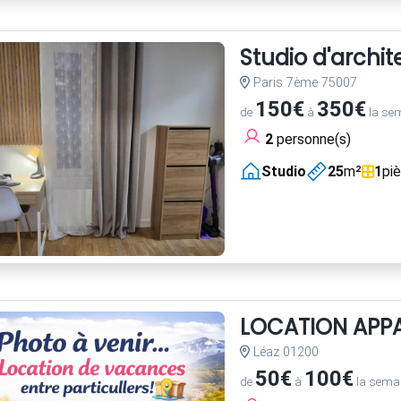
Studio d'archi
Paris 7ème 75007
150€
350€
de
à
la se
2
personne(s)
Studio
25
m²
1
pi
LOCATION APP
Léaz 01200
50€
100€
de
à
la sema