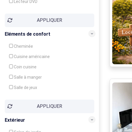
Lecteur DVD
Téléphone
APPLIQUER
Fax
Eléments de confort
Cheminée
Cuisine américaine
Coin cuisine
Salle à manger
Salle de jeux
Cour
APPLIQUER
Jardin
Balcon / Terrasse
Extérieur
Véranda