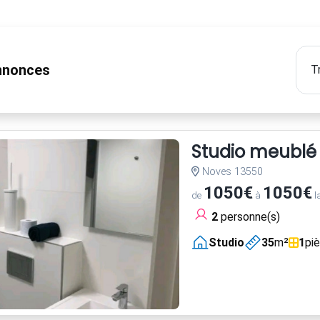
nonces
Studio meublé
Noves 13550
1050€
1050€
de
à
l
2
personne(s)
Studio
35
m²
1
pi