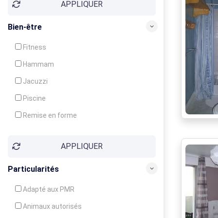
APPLIQUER
Bien-être
Fitness
Hammam
Jacuzzi
Piscine
Remise en forme
Sauna
APPLIQUER
Soins du corps
Particularités
Adapté aux PMR
Animaux autorisés