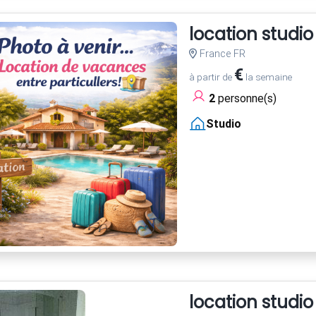
location studio
France FR
€
à partir de
la semaine
2
personne(s)
Studio
location studio