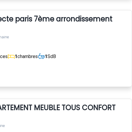
tecte paris 7ème arrondissement
maine
èces
1
chambres
1
SdB
ARTEMENT MEUBLE TOUS CONFORT
ine