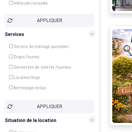
Véhicule conseillé
APPLIQUER
Services
Service de ménage quotidien
Draps fournis
Serviettes de toilette fournies
Location linge
Nettoyage inclus
Nettoyage en supplément
APPLIQUER
Garde d'enfants
Crèche
Situation de la location
Club enfants