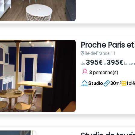
Proche Paris e
Île-de-France 11
395€
395€
de
à
la se
3
personne(s)
Studio
30
m²
1
pi