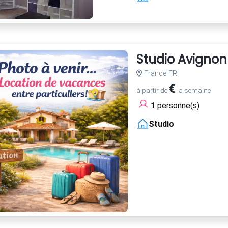
Studio Avignon 
France FR
€
à partir de
la semaine
1
personne(s)
Studio