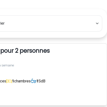
 pour 2 personnes
a semaine
èces
1
chambres
1
SdB