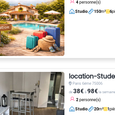
4
personne(s)
Studio
150
m²
6
p
location-Stude
Paris 6ème 75006
38€
98€
de
à
la semain
2
personne(s)
Studio
20
m²
1
pi