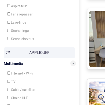
Cuisinière
Aspirateur
Four
Fer à repasser
Grille-pain
Lave-linge
Lave-vaisselle
Sèche-linge
Micro-ondes
Sèche cheveux
APPLIQUER
Multimedia
Internet / Wi-Fi
TV
Cable / satellite
Chaine Hi-Fi