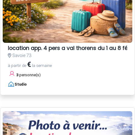
location app. 4 pers a val thorens du 1 au 8 févri
Savoie 73
€
à partir de
la semaine
3
personne(s)
Studio