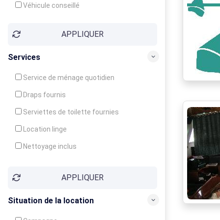
Véhicule conseillé
APPLIQUER
Services
Service de ménage quotidien
Draps fournis
Serviettes de toilette fournies
Location linge
Nettoyage inclus
Nettoyage en supplément
APPLIQUER
Garde d'enfants
Crèche
Situation de la location
Club enfants