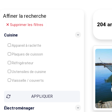
Affiner la recherche
204
an
Supprimer les filtres
Cuisine
Appareil à raclette
Plaques de cuisson
Réfrigérateur
Ustensiles de cuisine
Vaisselle / couverts
Bouilloire
APPLIQUER
Cafetière
Congélateur
Électroménager