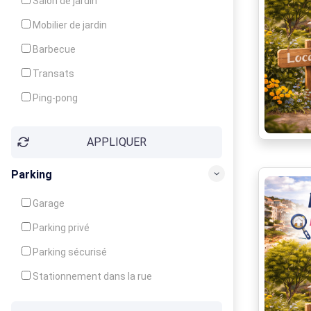
Salon de jardin
Local à ski
Mobilier de jardin
Climatisation
Barbecue
Ventilateur
Transats
Ping-pong
Baby-foot
APPLIQUER
Jeux d'enfants
Parking
Garage
Parking privé
Parking sécurisé
Stationnement dans la rue