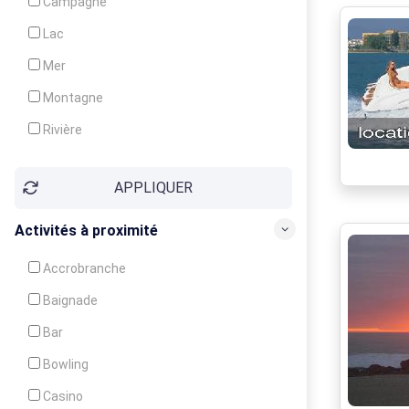
Campagne
Animation
Lac
Mer
Montagne
Rivière
Village
APPLIQUER
Ville
Activités à proximité
Accrobranche
Baignade
Bar
Bowling
Casino