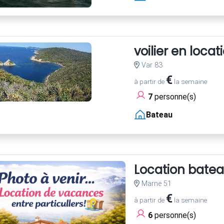
voilier en loca
Var 83
€
à partir de
la semaine
7
personne(s)
Bateau
Location bate
Marne 51
€
à partir de
la semaine
6
personne(s)