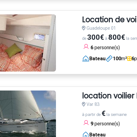
Location de vo
Guadeloupe 01
300€
800€
de
à
la se
6
personne(s)
Bateau
100
m²
6
p
location voili
Var 83
€
à partir de
la semaine
9
personne(s)
Bateau