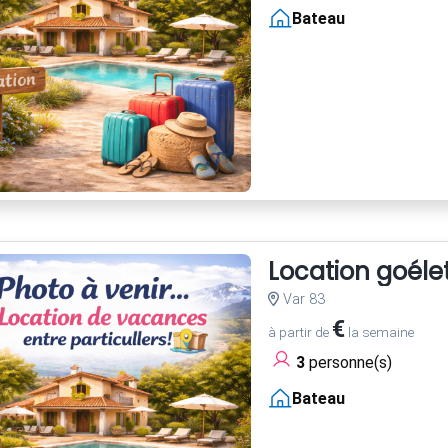
Bateau
Location goélet
Var 83
€
à partir de
la semaine
3
personne(s)
Bateau