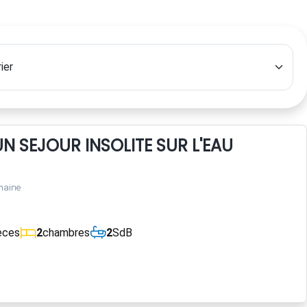
N SEJOUR INSOLITE SUR L'EAU
maine
èces
2
chambres
2
SdB