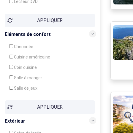
Lecteur DVD
Téléphone
APPLIQUER
Fax
Eléments de confort
Cheminée
Cuisine américaine
Coin cuisine
Salle à manger
Salle de jeux
Cour
APPLIQUER
Jardin
Balcon / Terrasse
Extérieur
Véranda