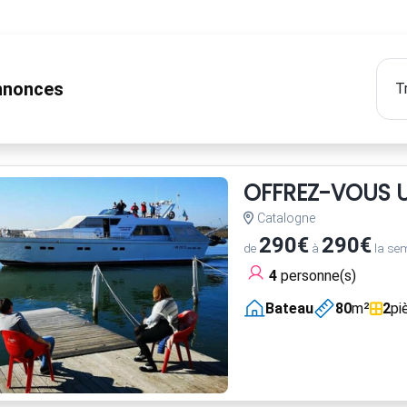
nonces
OFFREZ-VOUS U
Catalogne
290€
290€
de
à
la se
4
personne(s)
Bateau
80
m²
2
pi