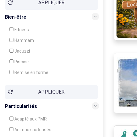
APPLIQUER
Bien-être
Fitness
Hammam
Jacuzzi
Piscine
Remise en forme
Sauna
APPLIQUER
Soins du corps
Particularités
Adapté aux PMR
Animaux autorisés