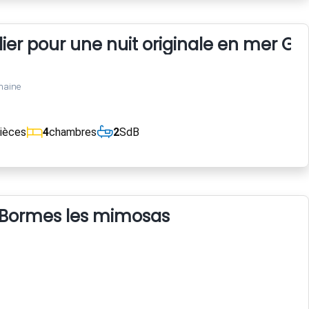
ilier pour une nuit originale en mer 
maine
ièces
4
chambres
2
SdB
er Bormes les mimosas