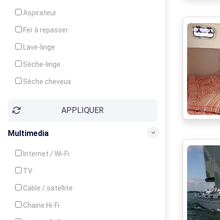
Cuisinière
Aspirateur
Four
Fer à repasser
Grille-pain
Lave-linge
Lave-vaisselle
Sèche-linge
Micro-ondes
Sèche cheveux
APPLIQUER
Multimedia
Internet / Wi-Fi
TV
Cable / satellite
Chaine Hi-Fi