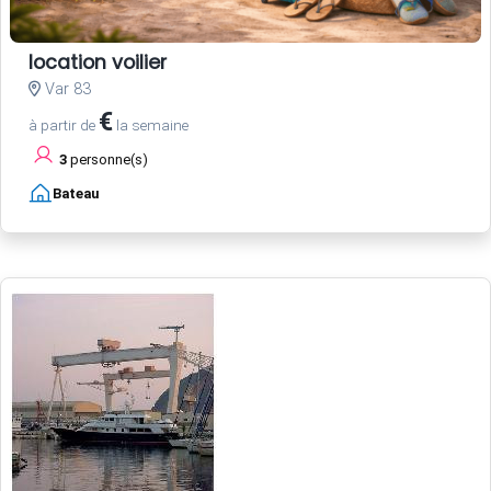
location voilier
Var 83
€
à partir de
la semaine
3
personne(s)
Bateau