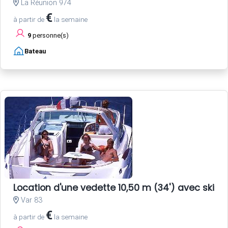
La Réunion 974
€
à partir de
la semaine
9
personne(s)
Bateau
Location d'une vedette 10,50 m (34') avec skipp
Var 83
€
à partir de
la semaine