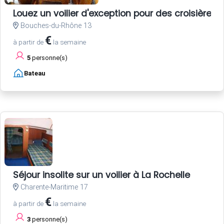
Louez un voilier d'exception pour des croisières 
Bouches-du-Rhône 13
€
à partir de
la semaine
5
personne(s)
Bateau
Séjour insolite sur un voilier à La Rochelle
Charente-Maritime 17
€
à partir de
la semaine
3
personne(s)