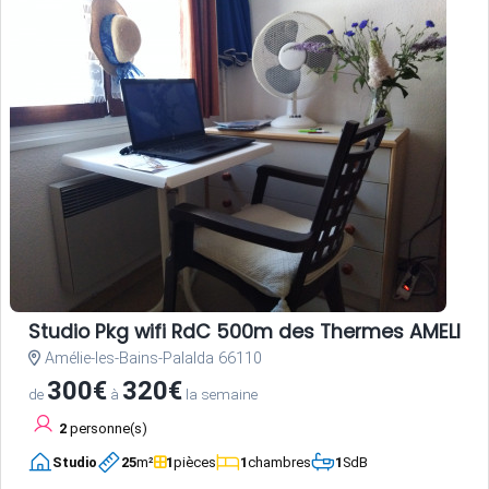
Studio Pkg wifi RdC 500m des Thermes AMELIE L
Amélie-les-Bains-Palalda 66110
300€
320€
de
à
la semaine
2
personne(s)
Studio
25
m²
1
pièces
1
chambres
1
SdB