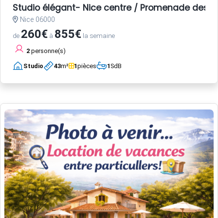
Studio élégant- Nice centre / Promenade des A
Nice 06000
260€
855€
de
à
la semaine
2
personne(s)
Studio
43
m²
1
pièces
1
SdB