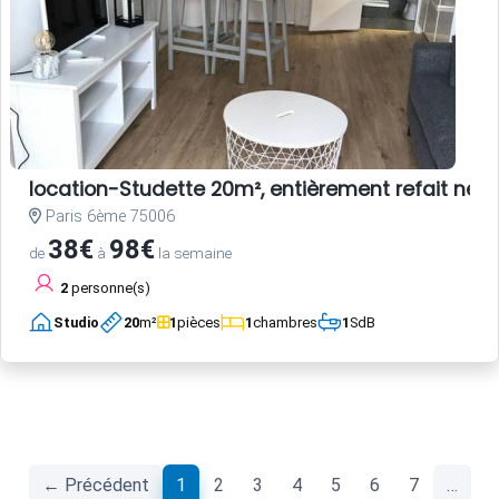
location-Studette 20m², entièrement refait neuf
Paris 6ème 75006
38€
98€
de
à
la semaine
2
personne(s)
Studio
20
m²
1
pièces
1
chambres
1
SdB
(current)
← Précédent
1
2
3
4
5
6
7
…