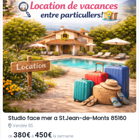
Studio face mer a St.Jean-de-Monts 85160
Vendée 85
380€
450€
de
à
la semaine