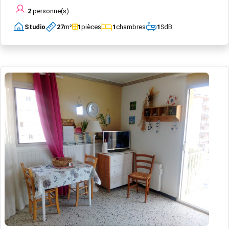
2
personne(s)
Studio
27
m²
1
pièces
1
chambres
1
SdB