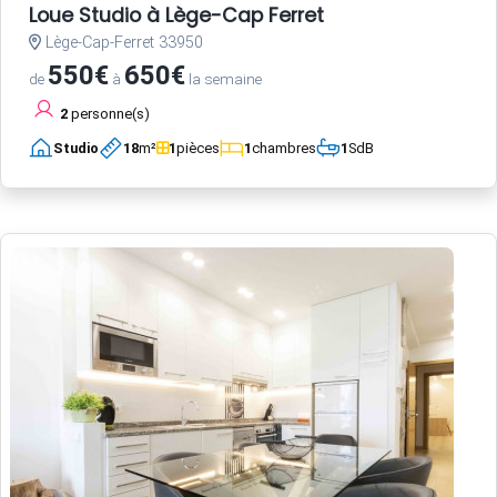
Loue Studio à Lège-Cap Ferret
Lège-Cap-Ferret 33950
550€
650€
de
à
la semaine
2
personne(s)
Studio
18
m²
1
pièces
1
chambres
1
SdB