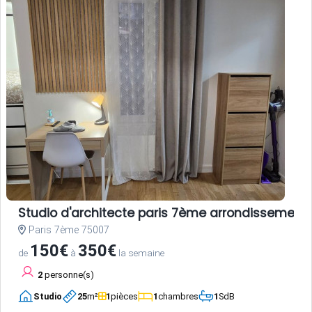
Studio d'architecte paris 7ème arrondissement
Paris 7ème 75007
150€
350€
de
à
la semaine
2
personne(s)
Studio
25
m²
1
pièces
1
chambres
1
SdB