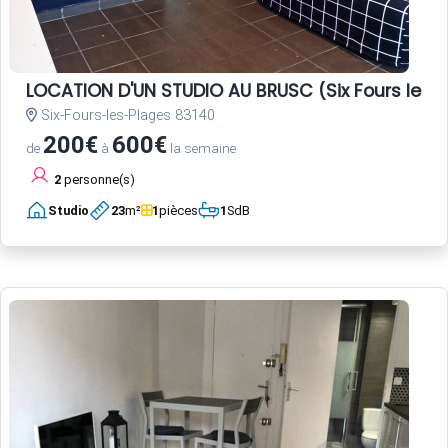
LOCATION D'UN STUDIO AU BRUSC (Six Fours les 
Six-Fours-les-Plages 83140
200€
600€
de
à
la semaine
2
personne(s)
Studio
23
m²
1
pièces
1
SdB