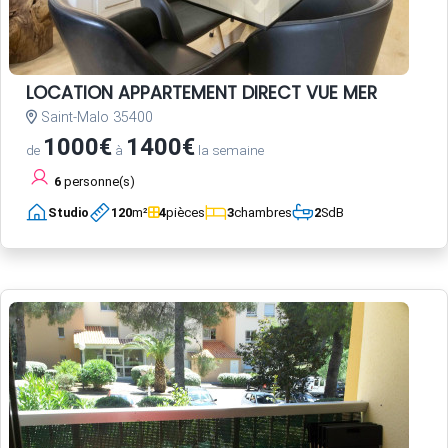
LOCATION APPARTEMENT DIRECT VUE MER
Saint-Malo 35400
1000€
1400€
de
à
la semaine
6
personne(s)
Studio
120
m²
4
pièces
3
chambres
2
SdB