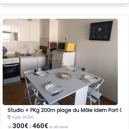
Studio + PKg 200m plage du Môle idem Port CA
Agde 34300
300€
460€
de
à
la semaine