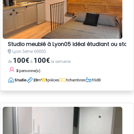
Studio meublé à Lyon05 idéal étudiant ou stagi
Lyon 5ème 69005
100€
100€
de
à
la semaine
3
personne(s)
Studio
23
m²
1
pièces
1
chambres
1
SdB