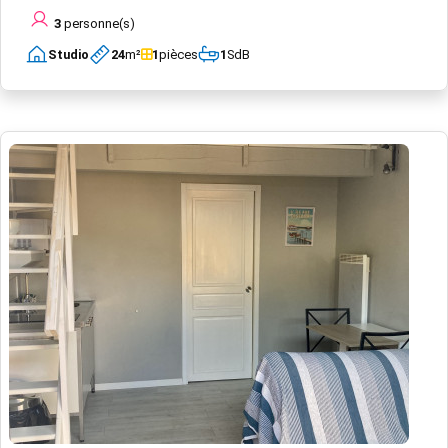
3
personne(s)
Studio
24
m²
1
pièces
1
SdB