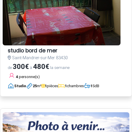
studio bord de mer
Saint-Mandrier-sur-Mer 83430
300€
480€
de
à
la semaine
4
personne(s)
Studio
25
m²
1
pièces
1
chambres
1
SdB