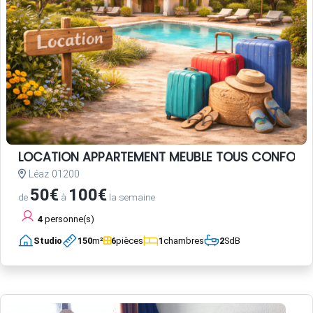
LOCATION APPARTEMENT MEUBLE TOUS CONFORT
Léaz 01200
50€
100€
de
à
la semaine
4
personne(s)
Studio
150
m²
6
pièces
1
chambres
2
SdB