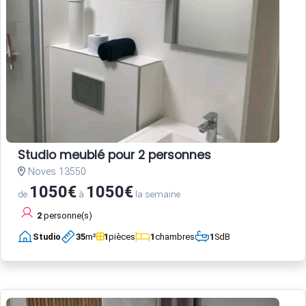
Studio meublé pour 2 personnes
Noves 13550
1050€
1050€
de
à
la semaine
2
personne(s)
Studio
35
m²
1
pièces
1
chambres
1
SdB