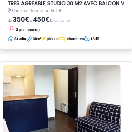
TRES AGREABLE STUDIO 30 M2 AVEC BALCON VUE 
Canet-en-Roussillon 66140
350€
450€
de
à
la semaine
3
personne(s)
Studio
30
m²
1
pièces
1
chambres
1
SdB