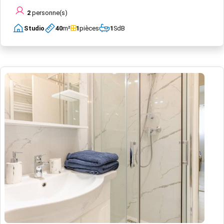
2
personne(s)
Studio
40
m²
1
pièces
1
SdB