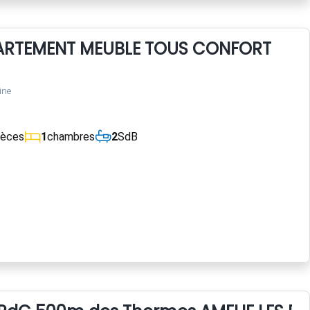
ARTEMENT MEUBLE TOUS CONFORT
ine
ièces
1
chambres
2
SdB