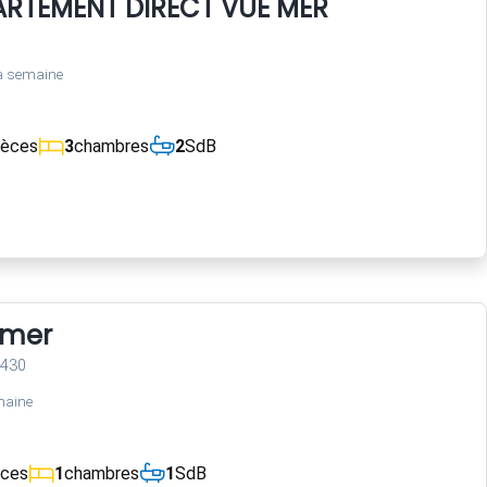
RTEMENT DIRECT VUE MER
a semaine
ièces
3
chambres
2
SdB
 mer
3430
maine
èces
1
chambres
1
SdB