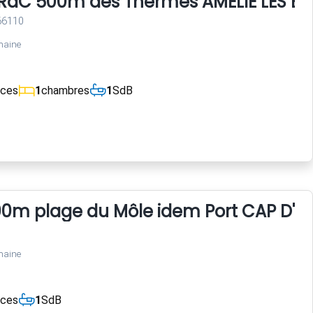
i RdC 500m des Thermes AMELIE LES BA
 66110
maine
èces
1
chambres
1
SdB
00m plage du Môle idem Port CAP D'A
maine
èces
1
SdB