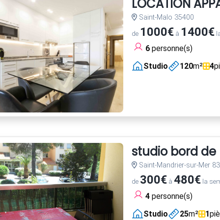
LOCATION APPA
Saint-Malo 35400
1000€
1400€
de
à
l
6
personne(s)
Studio
120
m²
4
p
studio bord de
Saint-Mandrier-sur-Mer 8
300€
480€
de
à
la se
4
personne(s)
Studio
25
m²
1
pi