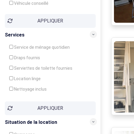
Véhicule conseillé
APPLIQUER
Services
Service de ménage quotidien
Draps fournis
Serviettes de toilette fournies
Location linge
Nettoyage inclus
Nettoyage en supplément
APPLIQUER
Garde d'enfants
Crèche
Situation de la location
Club enfants