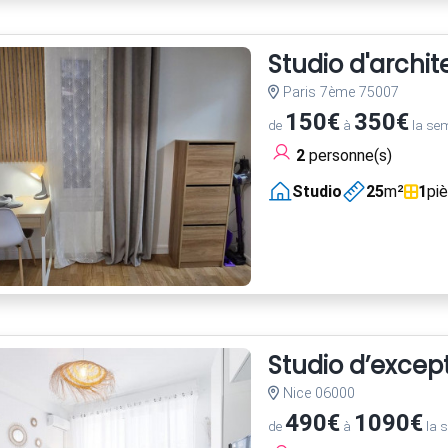
Studio d'archi
Paris 7ème 75007
150€
350€
de
à
la se
2
personne(s)
Studio
25
m²
1
pi
Studio d’excep
Nice 06000
490€
1090€
de
à
la 