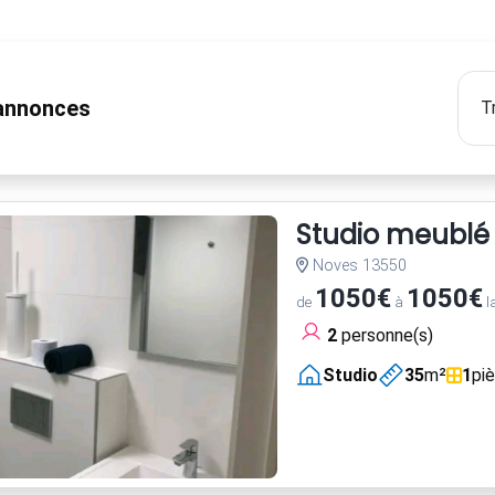
nnonces
Studio meublé
Noves 13550
1050€
1050€
de
à
l
2
personne(s)
Studio
35
m²
1
pi