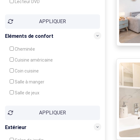
Lecteur DVD
Téléphone
APPLIQUER
Fax
Eléments de confort
Cheminée
Cuisine américaine
Coin cuisine
Salle à manger
Salle de jeux
Cour
APPLIQUER
Jardin
Balcon / Terrasse
Extérieur
Véranda