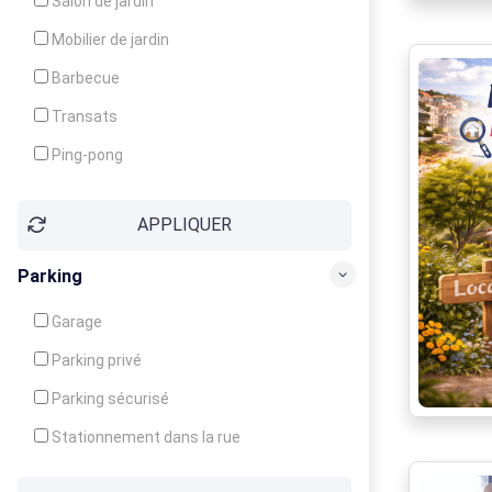
Salon de jardin
Local à ski
Mobilier de jardin
Climatisation
Barbecue
Ventilateur
Transats
Ping-pong
Baby-foot
APPLIQUER
Jeux d'enfants
Parking
Garage
Parking privé
Parking sécurisé
Stationnement dans la rue