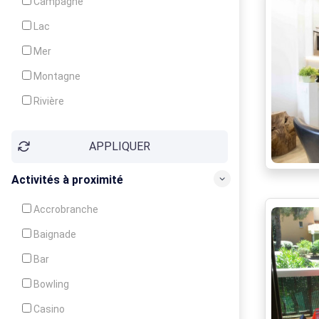
Campagne
Animation
Lac
Mer
Montagne
Rivière
Village
APPLIQUER
Ville
Activités à proximité
Accrobranche
Baignade
Bar
Bowling
Casino