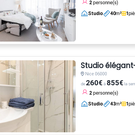
2
personne(s)
Studio
40
m²
1
pi
Studio élégant
Nice 06000
260€
855€
de
à
la se
2
personne(s)
Studio
43
m²
1
pi