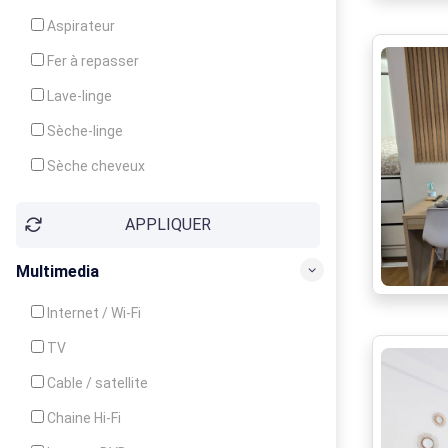
Cuisinière
Aspirateur
Four
Fer à repasser
Grille-pain
Lave-linge
Lave-vaisselle
Sèche-linge
Micro-ondes
Sèche cheveux
APPLIQUER
Multimedia
Internet / Wi-Fi
TV
Cable / satellite
Chaine Hi-Fi