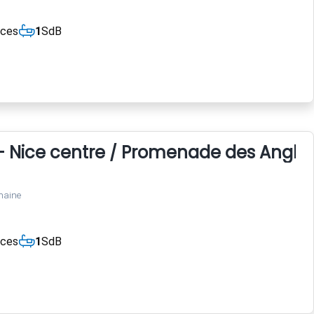
èces
1
SdB
- Nice centre / Promenade des Anglai
maine
èces
1
SdB