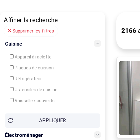
Affiner la recherche
2166
a
Supprimer les filtres
Cuisine
Appareil à raclette
Plaques de cuisson
Réfrigérateur
Ustensiles de cuisine
Vaisselle / couverts
Bouilloire
APPLIQUER
Cafetière
Congélateur
Électroménager