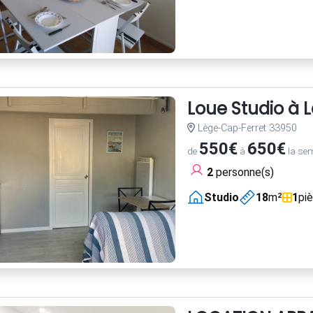
Loue Studio à 
Lège-Cap-Ferret 33950
550€
650€
de
à
la se
2
personne(s)
Studio
18
m²
1
pi