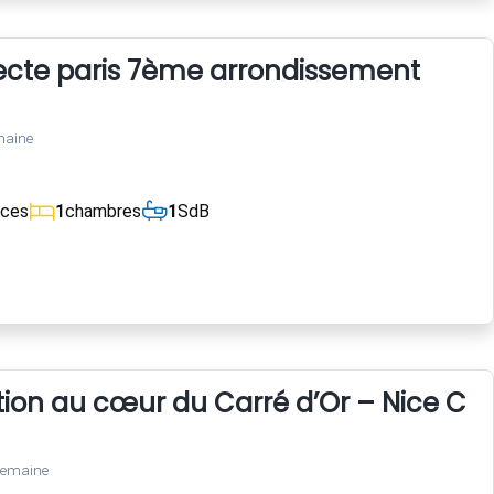
tecte paris 7ème arrondissement
maine
èces
1
chambres
1
SdB
tion au cœur du Carré d’Or – Nice Cen
semaine