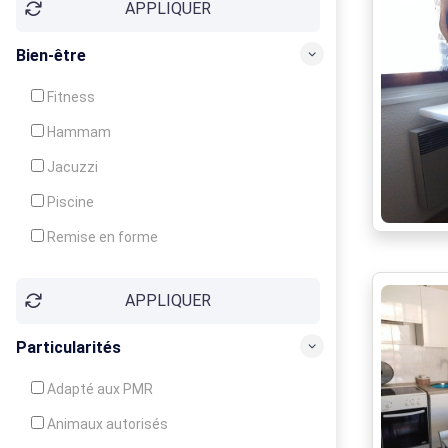
APPLIQUER
Bien-être
Fitness
Hammam
Jacuzzi
Piscine
Remise en forme
Sauna
APPLIQUER
Soins du corps
Particularités
Adapté aux PMR
Animaux autorisés