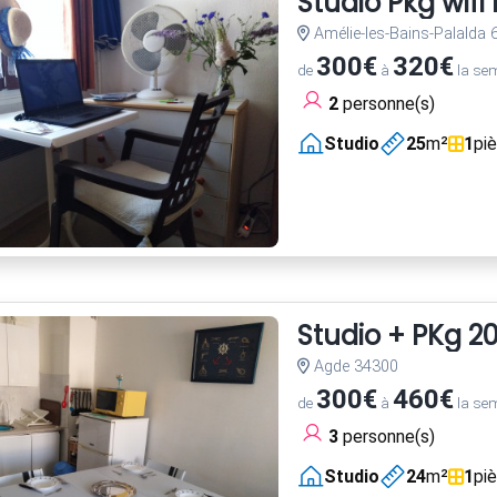
Studio Pkg wif
Amélie-les-Bains-Palalda
300€
320€
de
à
la se
2
personne(s)
Studio
25
m²
1
pi
Studio + PKg 2
Agde 34300
300€
460€
de
à
la se
3
personne(s)
Studio
24
m²
1
pi