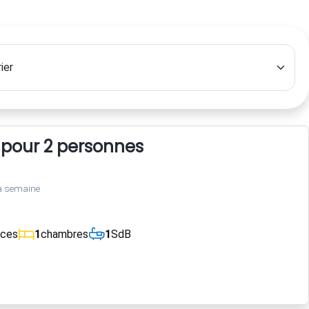
 pour 2 personnes
a semaine
èces
1
chambres
1
SdB