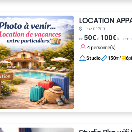
LOCATION APP
Léaz 01200
50€
100€
de
à
la sema
4
personne(s)
Studio
150
m²
6
p