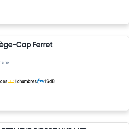
Lège-Cap Ferret
maine
èces
1
chambres
1
SdB