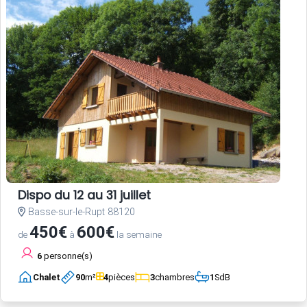
Dispo du 12 au 31 juillet
Basse-sur-le-Rupt 88120
450€
600€
de
à
la semaine
6
personne(s)
Chalet
90
m²
4
pièces
3
chambres
1
SdB