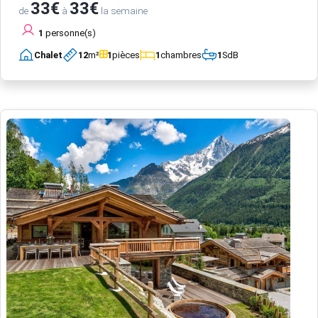
33€
33€
de
à
la semaine
1
personne(s)
Chalet
12
m²
1
pièces
1
chambres
1
SdB