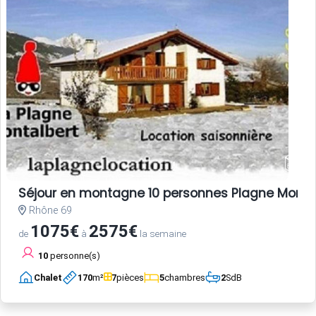
Séjour en montagne 10 personnes Plagne Monta
Rhône 69
1075€
2575€
de
à
la semaine
10
personne(s)
Chalet
170
m²
7
pièces
5
chambres
2
SdB