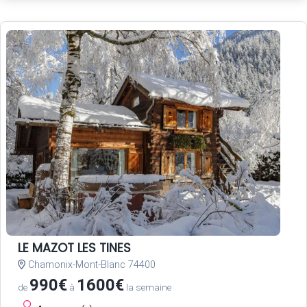
LE MAZOT LES TINES
Chamonix-Mont-Blanc 74400
990€
1600€
de
à
la semaine