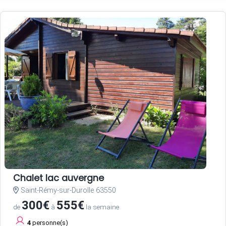
Chalet lac auvergne
Saint-Rémy-sur-Durolle 63550
300€
555€
de
à
la semaine
4
personne(s)