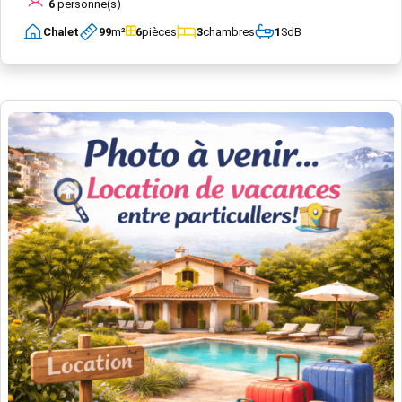
6
personne(s)
Chalet
99
m²
6
pièces
3
chambres
1
SdB