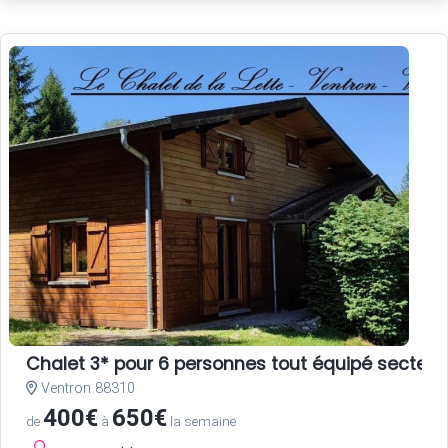
Chalet 3* pour 6 personnes tout équipé secteur
Ventron 88310
400€
650€
de
à
la semaine