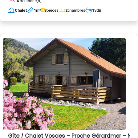
4
personne(s)
Chalet
1
m²
3
pièces
2
chambres
1
SdB
Gîte / Chalet Vosges – Proche Gérardmer – Nat