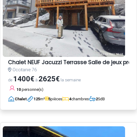
Chalet NEUF Jacuzzi Terrasse Salle de jeux pro
Occitanie 76
1400€
2625€
de
à
la semaine
10
personne(s)
Chalet
125
m²
5
pièces
4
chambres
2
SdB