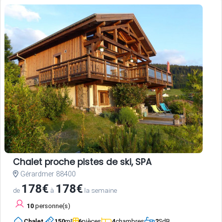
Chalet proche pistes de ski, SPA
Gérardmer 88400
178€
178€
de
à
la semaine
10
personne(s)
Chalet
150
m²
6
pièces
4
chambres
2
SdB