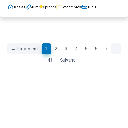
Chalet
43
m²
3
pièces
2
chambres
1
SdB
(current)
← Précédent
1
2
3
4
5
6
7
…
43
Suivant →