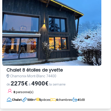
Chalet 8 étoiles de yvette
Chamonix-Mont-Blanc 74400
2275€
4900€
de
à
la semaine
8
personne(s)
Chalet
500
m²
5
pièces
4
chambres
4
SdB