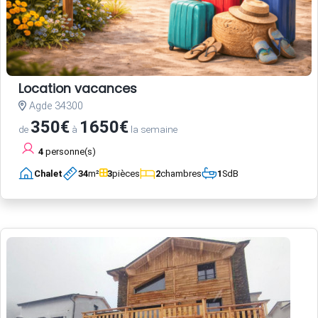
Location vacances
Agde 34300
350€
1650€
de
à
la semaine
4
personne(s)
Chalet
34
m²
3
pièces
2
chambres
1
SdB