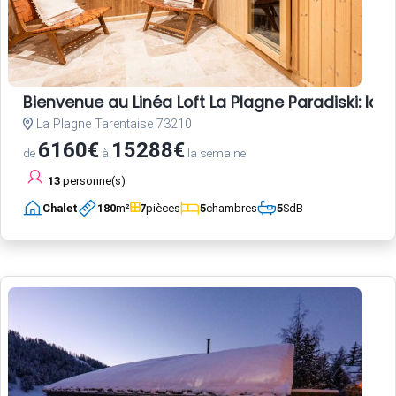
Bienvenue au Linéa Loft La Plagne Paradiski: l
La Plagne Tarentaise 73210
6160€
15288€
de
à
la semaine
13
personne(s)
Chalet
180
m²
7
pièces
5
chambres
5
SdB