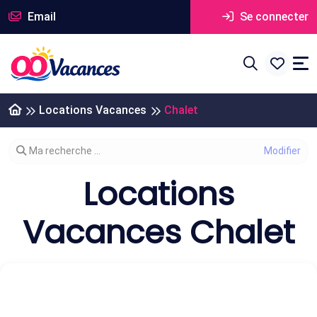
Email
Se connecter
Locations Vacances
Chalet
Modifier votre recherche
Ma recherche ...
Locations
Vacances Chalet