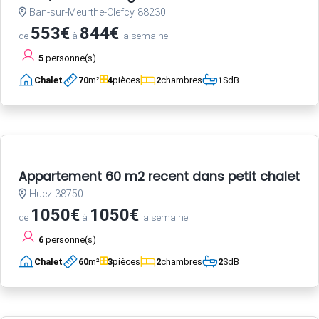
Ban-sur-Meurthe-Clefcy 88230
553€
844€
de
à
la semaine
5
personne(s)
Chalet
70
m²
4
pièces
2
chambres
1
SdB
Appartement 60 m2 recent dans petit chalet a 
Huez 38750
1050€
1050€
de
à
la semaine
6
personne(s)
Chalet
60
m²
3
pièces
2
chambres
2
SdB