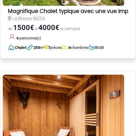
Magnifique Chalet typique avec une vue impec
La Bresse 88250
1500€
4000€
de
à
la semaine
6
personne(s)
Chalet
250
m²
7
pièces
6
chambres
5
SdB