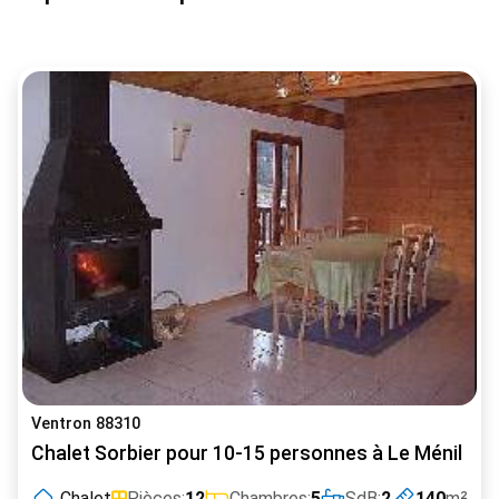
Ventron 88310
Chalet Sorbier pour 10-15 personnes à Le Ménil
Chalet
Pièces:
12
Chambres:
5
SdB:
2
140
m²