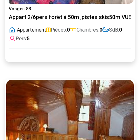
Vosges 88
Appart 2/6pers forêt à 50m ,pistes skis50m VUE 
Appartement
Pièces:
0
Chambres:
0
SdB:
0
Pers:
5