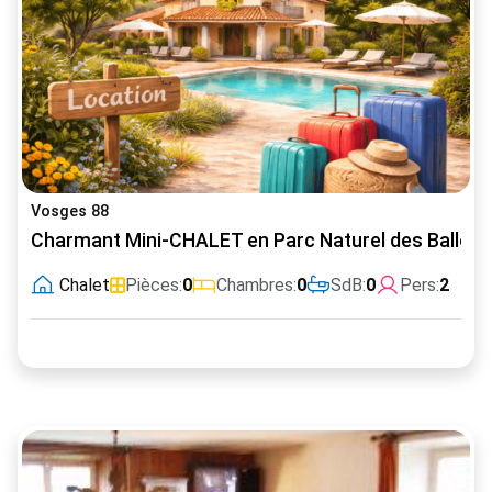
Vosges 88
Charmant Mini-CHALET en Parc Naturel des Ballon
Chalet
Pièces:
0
Chambres:
0
SdB:
0
Pers:
2