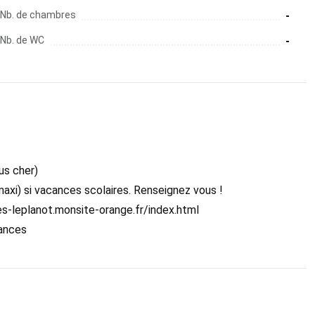
Nb. de chambres
-
Nb. de WC
-
us cher)
axi) si vacances scolaires. Renseignez vous !
ges-leplanot.monsite-orange.fr/index.html
cances