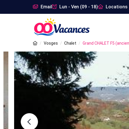
Email
Lun - Ven (09 - 18)
Locations 
Vosges
Chalet
Grand CHALET F5 (ancie