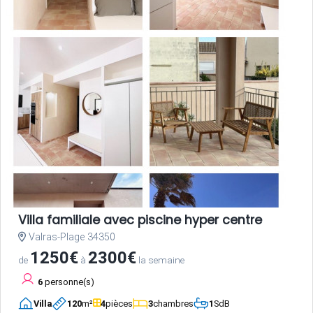
Villa familiale avec piscine hyper centre
Valras-Plage 34350
1250€
2300€
de
à
la semaine
6
personne(s)
Villa
120
m²
4
pièces
3
chambres
1
SdB