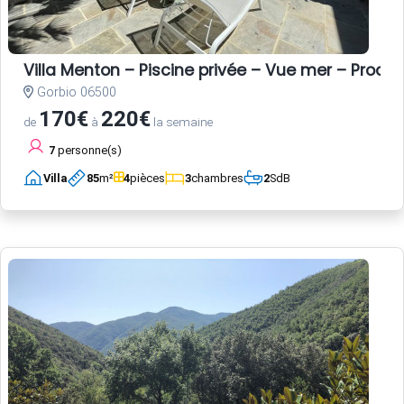
Villa Menton – Piscine privée – Vue mer – Proche
Gorbio 06500
170€
220€
de
à
la semaine
7
personne(s)
Villa
85
m²
4
pièces
3
chambres
2
SdB