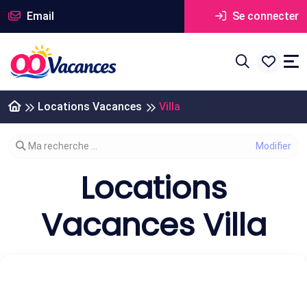
Email
Se connecter
Locations Vacances
Villa
Modifier votre recherche
Ma recherche ...
Locations
Vacances Villa