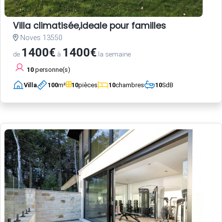
Villa climatisée,ideale pour familles
Noves 13550
1400€
1400€
de
à
la semaine
10
personne(s)
Villa
100
m²
10
pièces
10
chambres
10
SdB