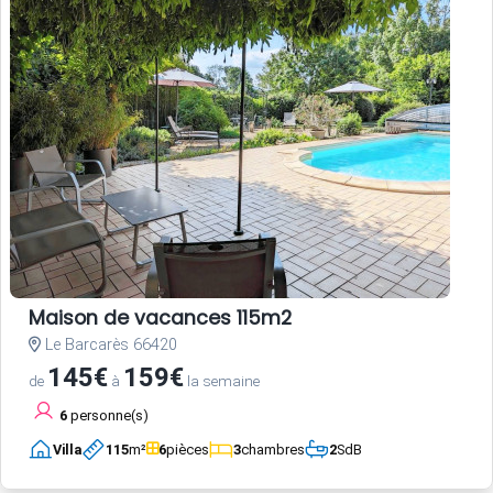
Maison de vacances 115m2
Le Barcarès 66420
145€
159€
de
à
la semaine
6
personne(s)
Villa
115
m²
6
pièces
3
chambres
2
SdB