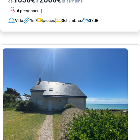
de
à
la semaine
6
personne(s)
Villa
1
m²
4
pièces
3
chambres
3
SdB