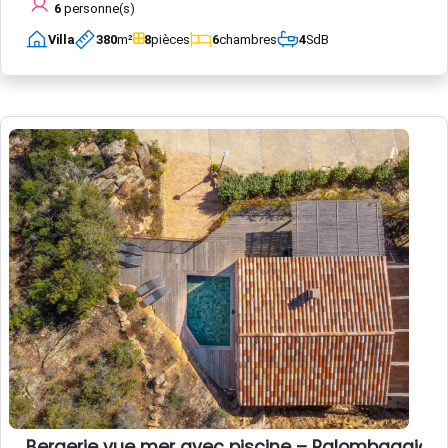
6
personne(s)
Villa
380
m²
8
pièces
6
chambres
4
SdB
Bergerie vue mer avec piscine – Palombaggia, 