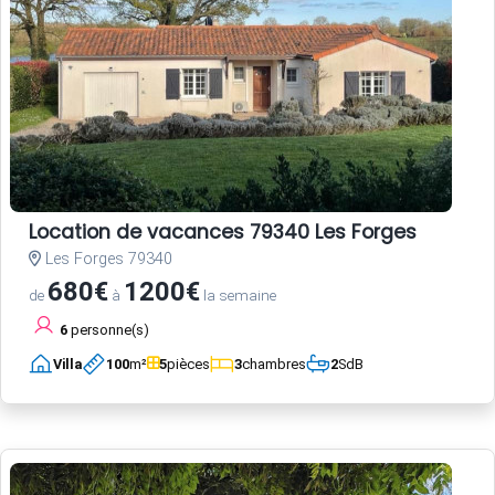
Location de vacances 79340 Les Forges
Les Forges 79340
680€
1200€
de
à
la semaine
6
personne(s)
Villa
100
m²
5
pièces
3
chambres
2
SdB