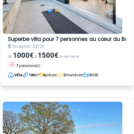
Superbe villa pour 7 personnes au cœur du Bass
Arcachon 33120
1000€
1500€
de
à
la semaine
7
personne(s)
Villa
186
m²
4
pièces
3
chambres
5
SdB