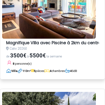
Magnifique Villa avec Piscine à 2km du centre-vi
Calvi 20260
3500€
5500€
de
à
la semaine
8
personne(s)
Villa
113
m²
5
pièces
4
chambres
4
SdB