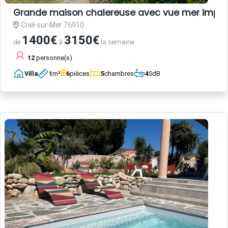
Grande maison chalereuse avec vue mer impre
Criel-sur-Mer 76910
1400€
3150€
de
à
la semaine
12
personne(s)
Villa
1
m²
6
pièces
5
chambres
4
SdB