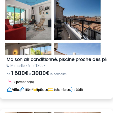
Maison air conditionné, piscine proche des plag
Marseille 7ème 13007
1600€
3000€
de
à
la semaine
8
personne(s)
Villa
150
m²
5
pièces
4
chambres
2
SdB