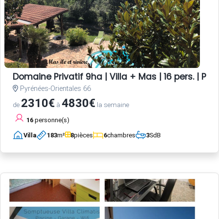
Domaine Privatif 9ha | Villa + Mas | 16 pers. | Pisc
Pyrénées-Orientales 66
2310€
4830€
de
à
la semaine
16
personne(s)
Villa
183
m²
8
pièces
6
chambres
3
SdB