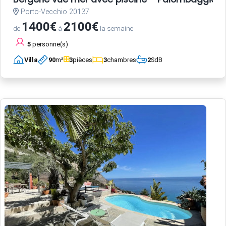
Porto-Vecchio 20137
1400€
2100€
de
à
la semaine
5
personne(s)
Villa
90
m²
3
pièces
3
chambres
2
SdB