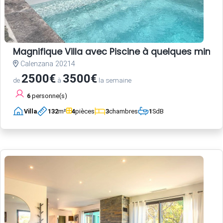
Magnifique Villa avec Piscine à quelques minute
Calenzana 20214
2500€
3500€
de
à
la semaine
6
personne(s)
Villa
132
m²
4
pièces
3
chambres
1
SdB