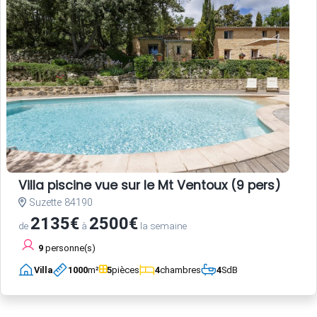
Villa piscine vue sur le Mt Ventoux (9 pers)
Suzette 84190
2135€
2500€
de
à
la semaine
9
personne(s)
Villa
1000
m²
5
pièces
4
chambres
4
SdB