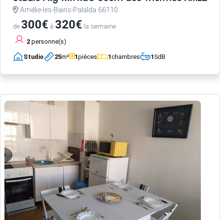
Amélie-les-Bains-Palalda 66110
300€
320€
de
à
la semaine
2
personne(s)
Studio
25
m²
1
pièces
1
chambres
1
SdB