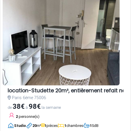
location-Studette 20m², entièrement refait neuf
Paris 6ème 75006
38€
98€
de
à
la semaine
2
personne(s)
Studio
20
m²
1
pièces
1
chambres
1
SdB