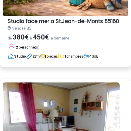
Studio face mer a St.Jean-de-Monts 85160
Vendée 85
380€
450€
de
à
la semaine
2
personne(s)
Studio
27
m²
1
pièces
1
chambres
1
SdB