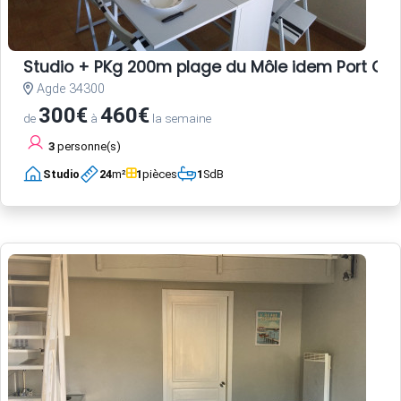
Studio + PKg 200m plage du Môle idem Port CA
Agde 34300
300€
460€
de
à
la semaine
3
personne(s)
Studio
24
m²
1
pièces
1
SdB