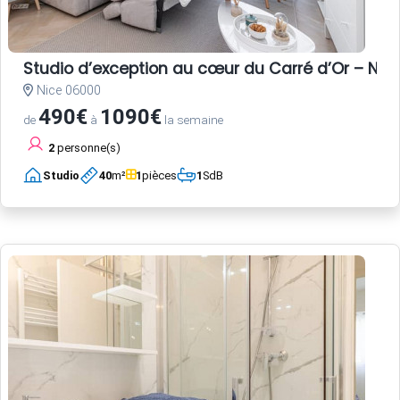
Studio d’exception au cœur du Carré d’Or – Nice
Nice 06000
490€
1090€
de
à
la semaine
2
personne(s)
Studio
40
m²
1
pièces
1
SdB