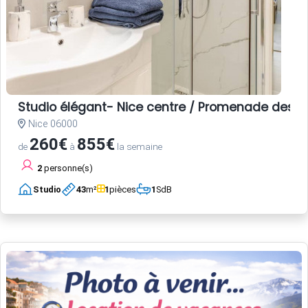
Studio élégant- Nice centre / Promenade des A
Nice 06000
260€
855€
de
à
la semaine
2
personne(s)
Studio
43
m²
1
pièces
1
SdB