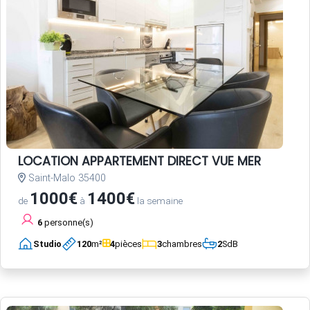
LOCATION APPARTEMENT DIRECT VUE MER
Saint-Malo 35400
1000€
1400€
de
à
la semaine
6
personne(s)
Studio
120
m²
4
pièces
3
chambres
2
SdB