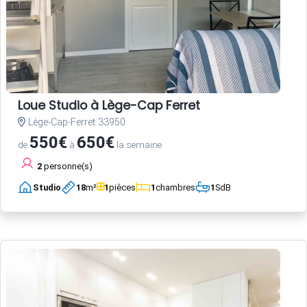
Loue Studio à Lège-Cap Ferret
Lège-Cap-Ferret 33950
550€
650€
de
à
la semaine
2
personne(s)
Studio
18
m²
1
pièces
1
chambres
1
SdB