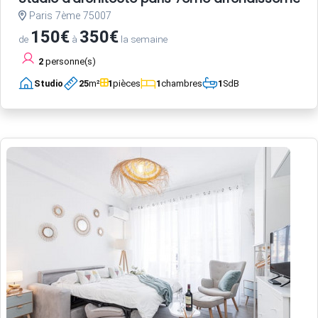
Paris 7ème 75007
150€
350€
de
à
la semaine
2
personne(s)
Studio
25
m²
1
pièces
1
chambres
1
SdB