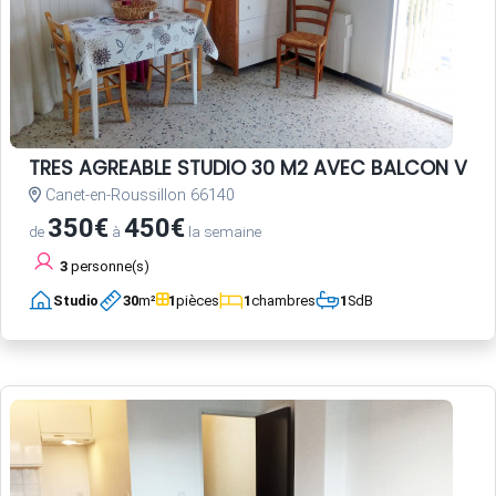
TRES AGREABLE STUDIO 30 M2 AVEC BALCON VUE 
Canet-en-Roussillon 66140
350€
450€
de
à
la semaine
3
personne(s)
Studio
30
m²
1
pièces
1
chambres
1
SdB