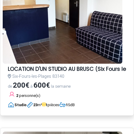
LOCATION D'UN STUDIO AU BRUSC (Six Fours les 
Six-Fours-les-Plages 83140
200€
600€
de
à
la semaine
2
personne(s)
Studio
23
m²
1
pièces
1
SdB