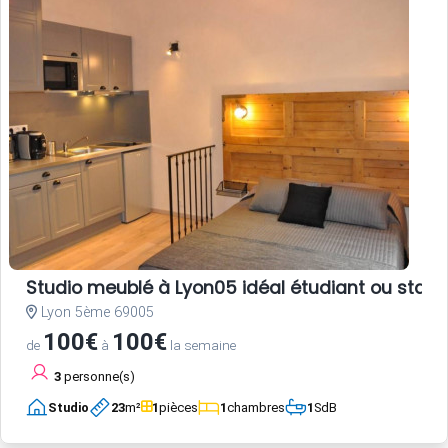
Studio meublé à Lyon05 idéal étudiant ou stagi
Lyon 5ème 69005
100€
100€
de
à
la semaine
3
personne(s)
Studio
23
m²
1
pièces
1
chambres
1
SdB