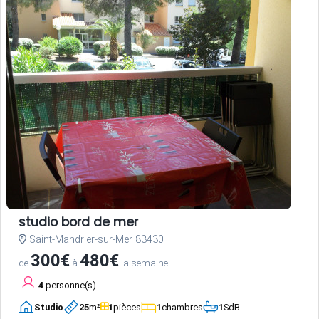
studio bord de mer
Saint-Mandrier-sur-Mer 83430
300€
480€
de
à
la semaine
4
personne(s)
Studio
25
m²
1
pièces
1
chambres
1
SdB