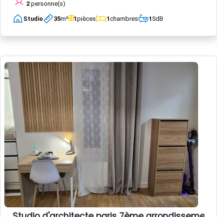
2
personne(s)
Studio
35
m²
1
pièces
1
chambres
1
SdB
Studio d'architecte paris 7ème arrondissement