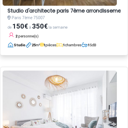
Studio d'architecte paris 7ème arrondissement
Paris 7ème 75007
150€
350€
de
à
la semaine
2
personne(s)
Studio
25
m²
1
pièces
1
chambres
1
SdB