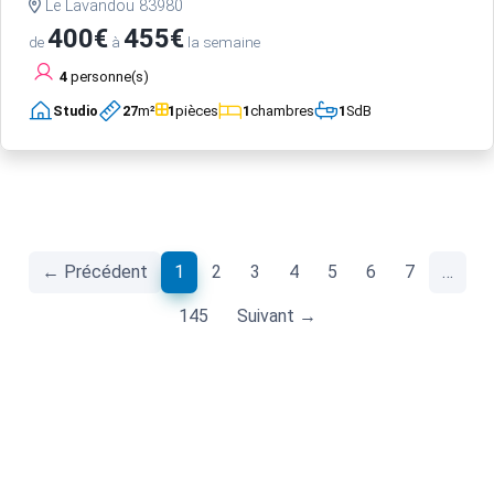
Le Lavandou 83980
400€
455€
de
à
la semaine
4
personne(s)
Studio
27
m²
1
pièces
1
chambres
1
SdB
(current)
← Précédent
1
2
3
4
5
6
7
…
145
Suivant →