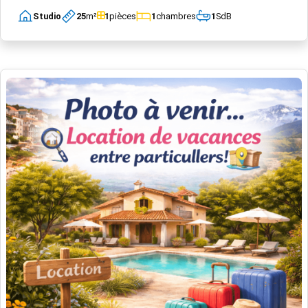
Studio
25
m²
1
pièces
1
chambres
1
SdB