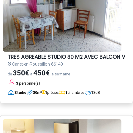
TRES AGREABLE STUDIO 30 M2 AVEC BALCON VUE 
Canet-en-Roussillon 66140
350€
450€
de
à
la semaine
3
personne(s)
Studio
30
m²
1
pièces
1
chambres
1
SdB