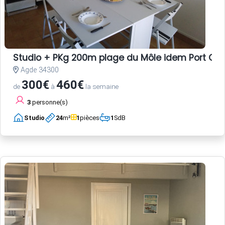
Studio + PKg 200m plage du Môle idem Port CA
Agde 34300
300€
460€
de
à
la semaine
3
personne(s)
Studio
24
m²
1
pièces
1
SdB