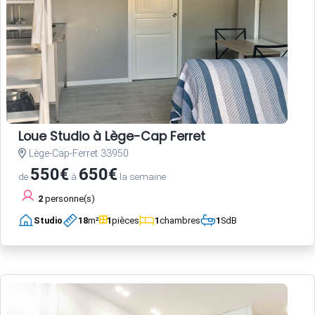
Loue Studio à Lège-Cap Ferret
Lège-Cap-Ferret 33950
550€
650€
de
à
la semaine
2
personne(s)
Studio
18
m²
1
pièces
1
chambres
1
SdB