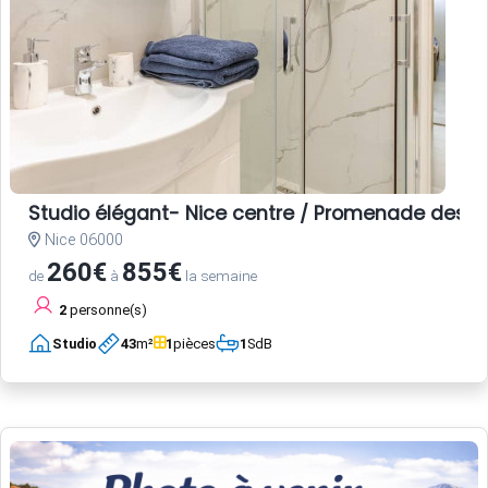
Studio élégant- Nice centre / Promenade des A
Nice 06000
260€
855€
de
à
la semaine
2
personne(s)
Studio
43
m²
1
pièces
1
SdB