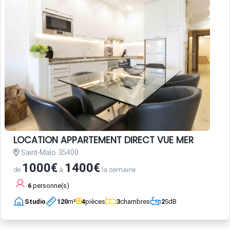
LOCATION APPARTEMENT DIRECT VUE MER
Saint-Malo 35400
1000€
1400€
de
à
la semaine
6
personne(s)
Studio
120
m²
4
pièces
3
chambres
2
SdB