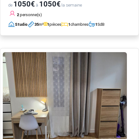
1050€
1050€
de
à
la semaine
2
personne(s)
Studio
35
m²
1
pièces
1
chambres
1
SdB