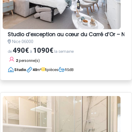
Studio d’exception au cœur du Carré d’Or – Nice
Nice 06000
490€
1090€
de
à
la semaine
2
personne(s)
Studio
40
m²
1
pièces
1
SdB