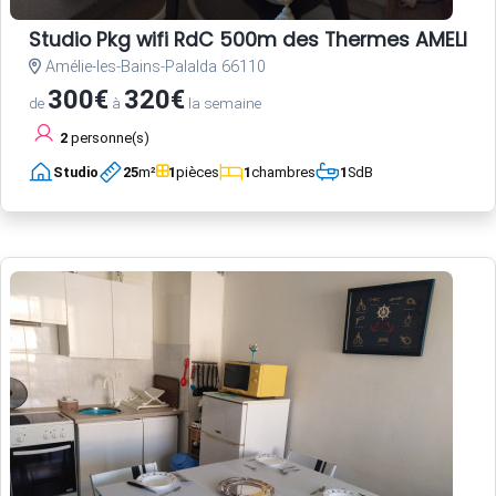
Studio Pkg wifi RdC 500m des Thermes AMELIE L
Amélie-les-Bains-Palalda 66110
300€
320€
de
à
la semaine
2
personne(s)
Studio
25
m²
1
pièces
1
chambres
1
SdB