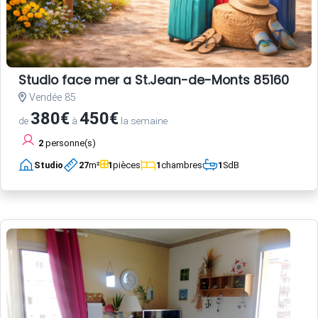
Studio face mer a St.Jean-de-Monts 85160
Vendée 85
380€
450€
de
à
la semaine
2
personne(s)
Studio
27
m²
1
pièces
1
chambres
1
SdB