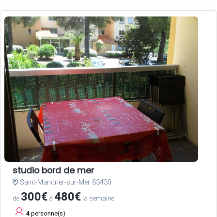
studio bord de mer
Saint-Mandrier-sur-Mer 83430
300€
480€
de
à
la semaine
4
personne(s)