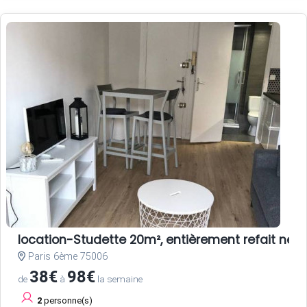
location-Studette 20m², entièrement refait neuf
Paris 6ème 75006
38€
98€
de
à
la semaine
2
personne(s)