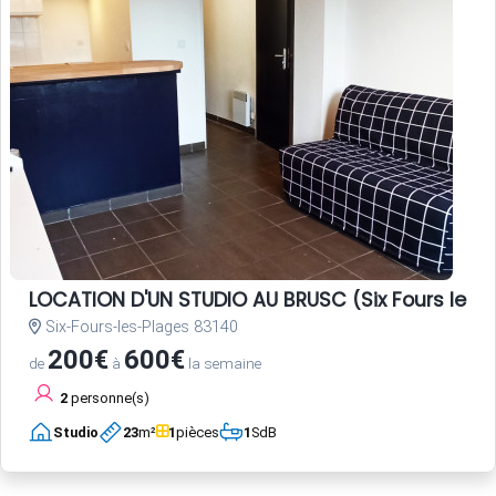
LOCATION D'UN STUDIO AU BRUSC (Six Fours les 
Six-Fours-les-Plages 83140
200€
600€
de
à
la semaine
2
personne(s)
Studio
23
m²
1
pièces
1
SdB