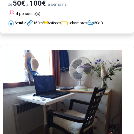
50€
100€
de
à
la semaine
4
personne(s)
Studio
150
m²
6
pièces
1
chambres
2
SdB