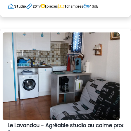
Studio
20
m²
1
pièces
1
chambres
1
SdB
Le Lavandou - Agréable studio au calme proch