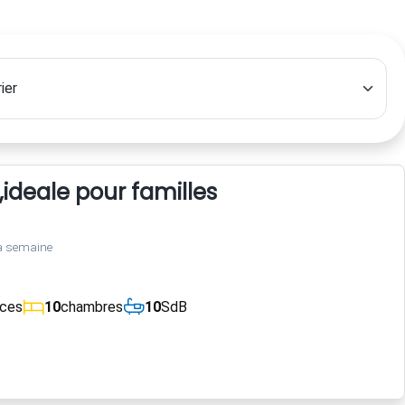
e,ideale pour familles
a semaine
èces
10
chambres
10
SdB