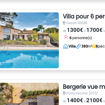
Villa pour 6 pe
Gassin 83580
1300€
1700€
de
à
l
6
personne(s)
Villa
380
m²
8
piè
Bergerie vue m
Porto-Vecchio 20137
1400€
2100€
de
à
l