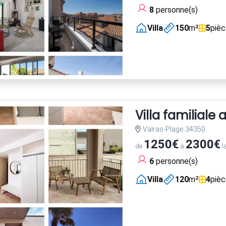
8
personne(s)
Villa
150
m²
5
piè
Villa familiale
Valras-Plage 34350
1250€
2300€
de
à
l
6
personne(s)
Villa
120
m²
4
piè