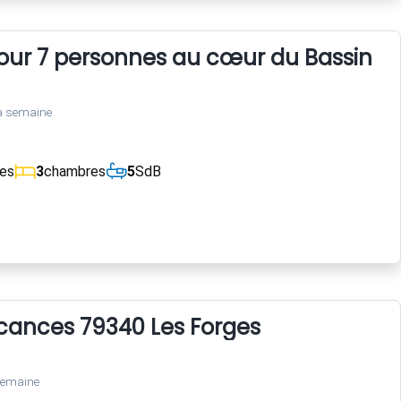
pour 7 personnes au cœur du Bassin d'
a semaine
ces
3
chambres
5
SdB
cances 79340 Les Forges
semaine