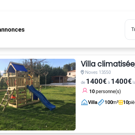
nnonces
Villa climatisé
Noves 13550
1400€
1400€
de
à
l
10
personne(s)
Villa
100
m²
10
pi