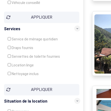
Véhicule conseillé
APPLIQUER
Services
Service de ménage quotidien
Draps fournis
Serviettes de toilette fournies
Location linge
Nettoyage inclus
Nettoyage en supplément
APPLIQUER
Garde d'enfants
Crèche
Situation de la location
Club enfants