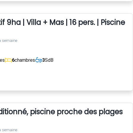
 9ha | Villa + Mas | 16 pers. | Piscine X
a semaine
ces
6
chambres
3
SdB
ditionné, piscine proche des plages
a semaine