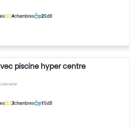
ces
4
chambres
2
SdB
 avec piscine hyper centre
a semaine
ces
3
chambres
1
SdB