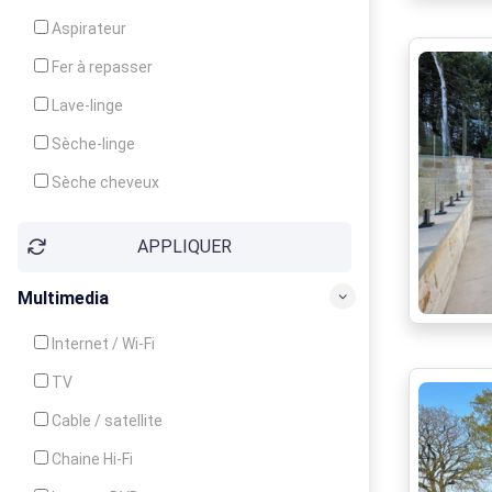
Cuisinière
Aspirateur
Four
Fer à repasser
Grille-pain
Lave-linge
Lave-vaisselle
Sèche-linge
Micro-ondes
Sèche cheveux
APPLIQUER
Multimedia
Internet / Wi-Fi
TV
Cable / satellite
Chaine Hi-Fi