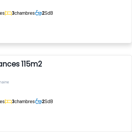
ces
3
chambres
2
SdB
ances 115m2
maine
ces
3
chambres
2
SdB