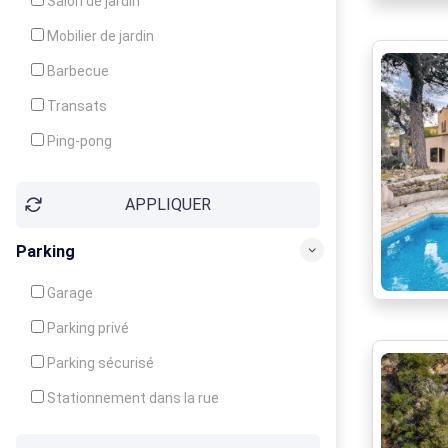
Salon de jardin
Local à ski
Mobilier de jardin
Climatisation
Barbecue
Ventilateur
Transats
Ping-pong
Baby-foot
APPLIQUER
Jeux d'enfants
Parking
Garage
Parking privé
Parking sécurisé
Stationnement dans la rue