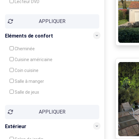
Lecteur DVD
Téléphone
APPLIQUER
Fax
Eléments de confort
Cheminée
Cuisine américaine
Coin cuisine
Salle à manger
Salle de jeux
Cour
APPLIQUER
Jardin
Balcon / Terrasse
Extérieur
Véranda