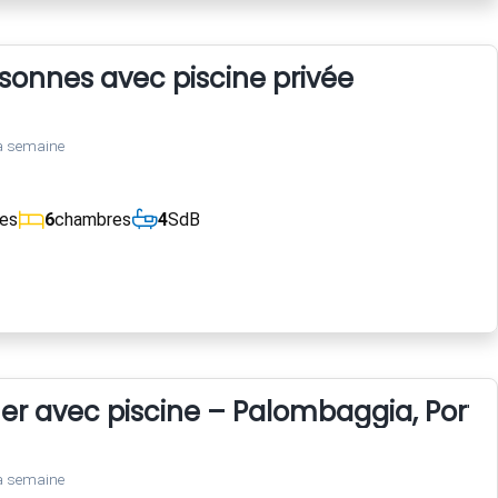
rsonnes avec piscine privée
a semaine
ces
6
chambres
4
SdB
er avec piscine – Palombaggia, Port
a semaine