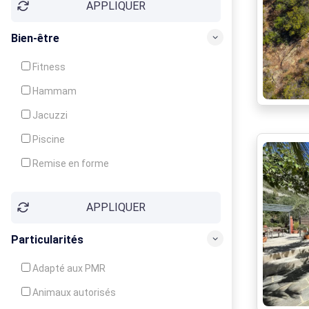
APPLIQUER
Bien-être
Fitness
Hammam
Jacuzzi
Piscine
Remise en forme
Sauna
APPLIQUER
Soins du corps
Particularités
Adapté aux PMR
Animaux autorisés