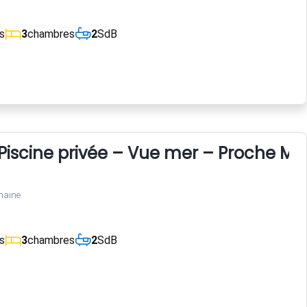
s
3
chambres
2
SdB
Piscine privée – Vue mer – Proche Mon
maine
s
3
chambres
2
SdB