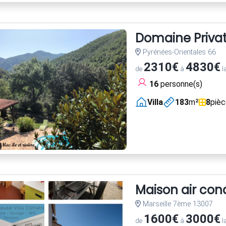
Domaine Privatif
Pyrénées-Orientales 66
2310€
4830€
de
à
l
16
personne(s)
Villa
183
m²
8
piè
Maison air con
Marseille 7ème 13007
1600€
3000€
de
à
l