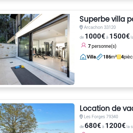
Superbe villa 
Arcachon 33120
1000€
1500€
de
à
l
7
personne(s)
Villa
186
m²
4
piè
Location de va
Les Forges 79340
680€
1200€
de
à
la 