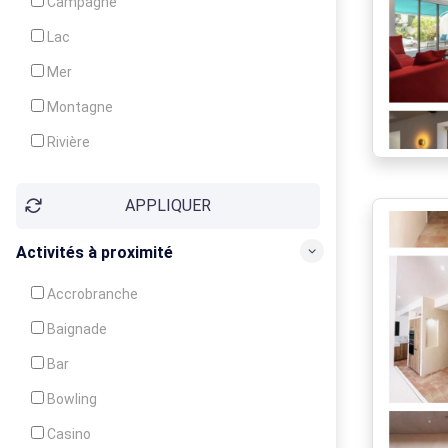
Campagne
Animation
Lac
Mer
Montagne
Rivière
Village
APPLIQUER
Ville
Activités à proximité
Accrobranche
Baignade
Bar
Bowling
Casino