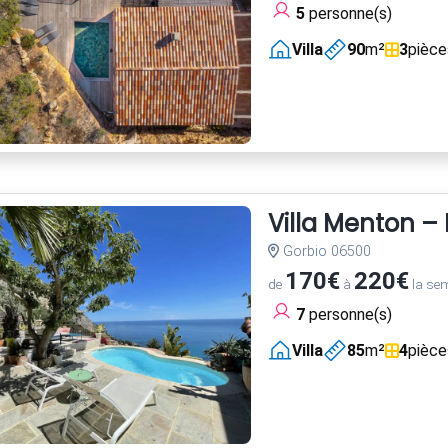
5
personne(s)
Villa
90
m²
3
pièce
Villa Menton – 
Gorbio 06500
170€
220€
de
à
la se
7
personne(s)
Villa
85
m²
4
pièce