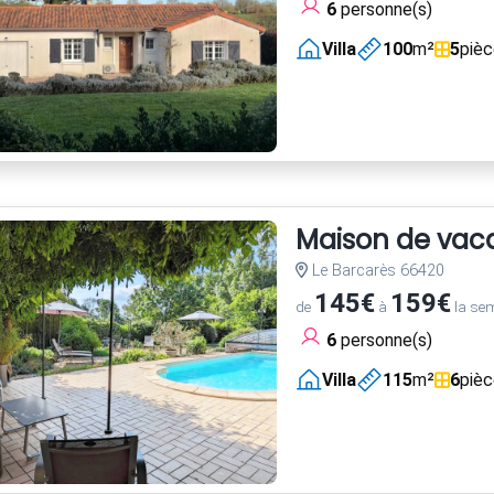
6
personne(s)
Villa
100
m²
5
piè
Maison de vac
Le Barcarès 66420
145€
159€
de
à
la se
6
personne(s)
Villa
115
m²
6
piè