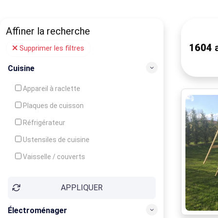
Affiner la recherche
1604
a
Supprimer les filtres
Cuisine
Appareil à raclette
Plaques de cuisson
Réfrigérateur
Ustensiles de cuisine
Vaisselle / couverts
Bouilloire
APPLIQUER
Cafetière
Congélateur
Électroménager