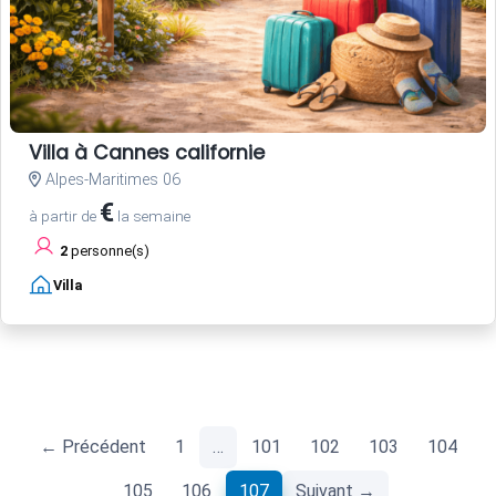
Villa à Cannes californie
Alpes-Maritimes 06
€
à partir de
la semaine
2
personne(s)
Villa
← Précédent
1
…
101
102
103
104
(current)
105
106
107
Suivant →