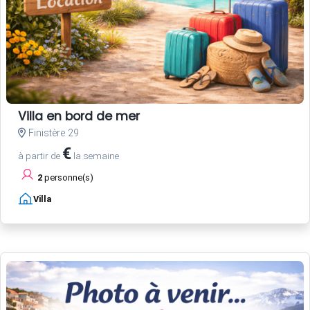
Villa en bord de mer
Finistère 29
€
à partir de
la semaine
2
personne(s)
Villa